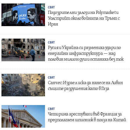
СВЯТ
Подозрителни залози на Polymarket и
Уолстрийт около войната на Тръмп с
Иран
СВЯТ
Русия и Украйна си размениха удари по
енергийна инфраструктура — над
половин милион души останаха без ток
СВЯТ
Санчес: Израел иска да нанесе на Ливан
същите разрушения като в Газа
СВЯТ
Четирима арестувани във Франция за
предполагаем шпионаж в полза на Китай