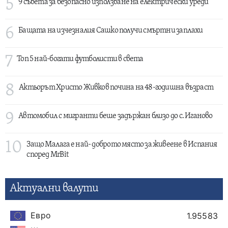
5
9 съвета за безопасно използване на електрически уреди
6
Бащата на изчезналия Сашко получи смъртни заплахи
7
Топ 5 най-богати футболисти в света
8
Актьорът Христо Живков почина на 48-годишна възраст
9
Автомобил с мигранти беше задържан близо до с. Иганово
10
Защо Малага е най- доброто място за живеене в Испания
според MrBit
Актуални валути
Евро
1.95583