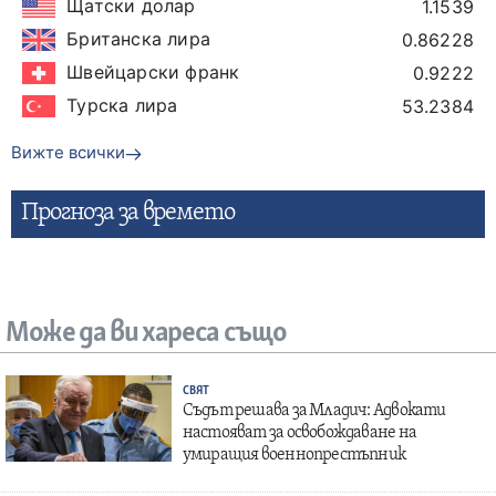
Щатски долар
1.1539
Британска лира
0.86228
Швейцарски франк
0.9222
Турска лира
53.2384
Вижте всички
Прогнозa за времето
Може да ви хареса също
СВЯТ
Съдът решава за Младич: Адвокати
настояват за освобождаване на
умиращия военнопрестъпник