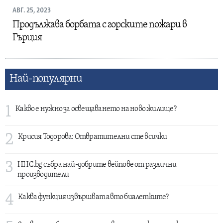
АВГ. 25, 2023
Продължава борбата с горските пожари в
Гърция
Най-популярни
1
Какво е нужно за освещаването на ново жилище?
2
Крисия Тодорова: Отвратителни сте всички
3
HHC.bg събра най-добрите вейпове от различни
производители
4
Каква функция извършват авто биалетките?