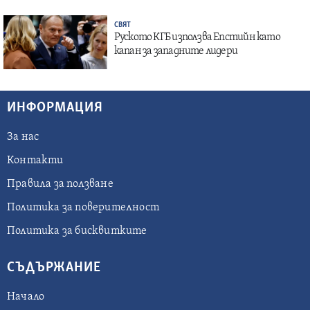
СВЯТ
Руското КГБ използва Епстийн като
капан за западните лидери
ИНФОРМАЦИЯ
За нас
Контакти
Правила за ползване
Политика за поверителност
Политика за бисквитките
СЪДЪРЖАНИЕ
Начало