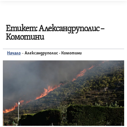
Skip
to
content
Етикет:
Александруполис –
Комотини
Начало
–
Александруполис - Комотини