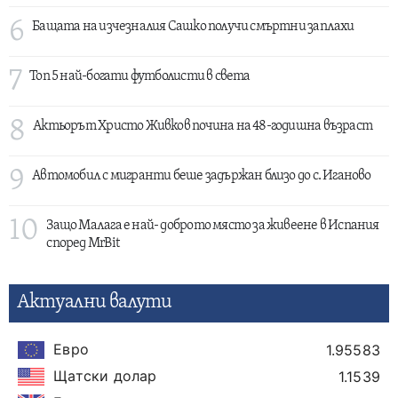
6
Бащата на изчезналия Сашко получи смъртни заплахи
7
Топ 5 най-богати футболисти в света
8
Актьорът Христо Живков почина на 48-годишна възраст
9
Автомобил с мигранти беше задържан близо до с. Иганово
10
Защо Малага е най- доброто място за живеене в Испания
според MrBit
Актуални валути
Евро
1.95583
Щатски долар
1.1539