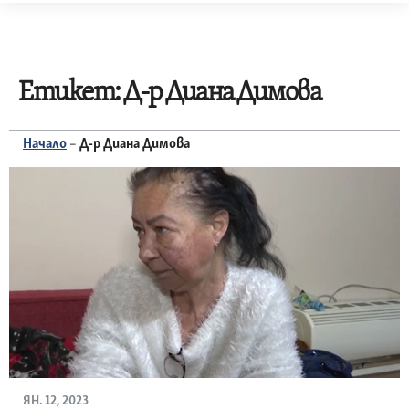
Skip
to
content
Етикет:
Д-р Диана Димова
Начало
–
Д-р Диана Димова
ЯН. 12, 2023