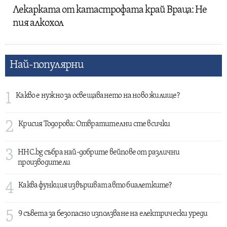
Лекарката от катастрофата край Враца: Не
пия алкохол
Най-популярни
1
Какво е нужно за освещаването на ново жилище?
2
Крисия Тодорова: Отвратителни сте всички
3
HHC.bg събра най-добрите вейпове от различни
производители
4
Каква функция извършват авто биалетките?
5
9 съвета за безопасно използване на електрически уреди