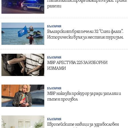
Пътна катастрофа блокира Разлог: Трима
ранени
БЪЛГАРИЯ
Българският бряг печели 32 “Сини флага”.
Исторически връх за местния туризъм.
БЪЛГАРИЯ
МВР АРЕСТУВА 225 ЗА ИЗБОРНИ
ИЗМАМИ
БЪЛГАРИЯ
МВР наказва прокурор заради заплахи и
пътен произвол
БЪЛГАРИЯ
Европейските навици за здравословен