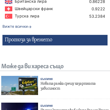
Британска лира
0.86228
Швейцарски франк
0.9222
Турска лира
53.2384
Вижте всички
Прогнозa за времето
Може да ви хареса също
БЪЛГАРИЯ
Новата рамка срещу хазартната
зависимост
БЪЛГАРИЯ