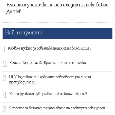
Блъснаха ученичка на пешеходна пътека в Гоце
Делчев
Най-популярни
1
Какво е нужно за освещаването на ново жилище?
2
Крисия Тодорова: Отвратителни сте всички
3
HHC.bg събра най-добрите вейпове от различни
производители
4
Каква функция извършват авто биалетките?
5
9 съвета за безопасно използване на електрически уреди