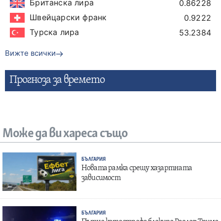
Британска лира
0.86228
Швейцарски франк
0.9222
Турска лира
53.2384
Вижте всички
Прогнозa за времето
Може да ви хареса също
БЪЛГАРИЯ
Новата рамка срещу хазартната
зависимост
БЪЛГАРИЯ