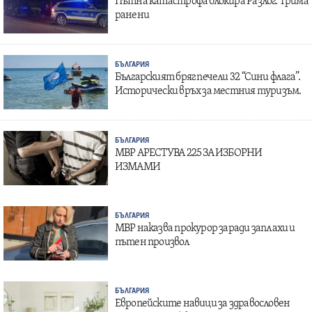
Пътна катастрофа блокира Разлог: Трима
ранени
БЪЛГАРИЯ
Българският бряг печели 32 “Сини флага”.
Исторически връх за местния туризъм.
БЪЛГАРИЯ
МВР АРЕСТУВА 225 ЗА ИЗБОРНИ
ИЗМАМИ
БЪЛГАРИЯ
МВР наказва прокурор заради заплахи и
пътен произвол
БЪЛГАРИЯ
Европейските навици за здравословен