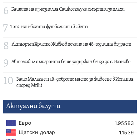
6
Бащата на изчезналия Сашко получи смъртни заплахи
7
Топ 5 най-богати футболисти в света
8
Актьорът Христо Живков почина на 48-годишна възраст
9
Автомобил с мигранти беше задържан близо до с. Иганово
10
Защо Малага е най- доброто място за живеене в Испания
според MrBit
Актуални валути
Евро
1.95583
Щатски долар
1.1539