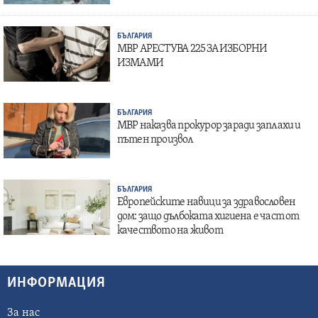
БЪЛГАРИЯ
МВР АРЕСТУВА 225 ЗА ИЗБОРНИ
ИЗМАМИ
БЪЛГАРИЯ
МВР наказва прокурор заради заплахи и
пътен произвол
БЪЛГАРИЯ
Европейските навици за здравословен
дом: защо дълбоката хигиена е част от
качеството на живот
ИНФОРМАЦИЯ
За нас