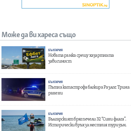
Може да ви хареса също
БЪЛГАРИЯ
Новата рамка срещу хазартната
зависимост
БЪЛГАРИЯ
Пътна катастрофа блокира Разлог: Трима
ранени
БЪЛГАРИЯ
Българският бряг печели 32 “Сини флага”.
Исторически връх за местния туризъм.