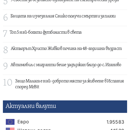
5
9 съвета за безопасно използване на електрически уреди
6
Бащата на изчезналия Сашко получи смъртни заплахи
7
Топ 5 най-богати футболисти в света
8
Актьорът Христо Живков почина на 48-годишна възраст
9
Автомобил с мигранти беше задържан близо до с. Иганово
10
Защо Малага е най- доброто място за живеене в Испания
според MrBit
Актуални валути
Евро
1.95583