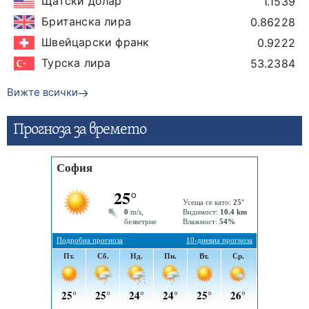
Щатски долар
1.1539
Британска лира
0.86228
Швейцарски франк
0.9222
Турска лира
53.2384
Вижте всички
Прогнозa за времето