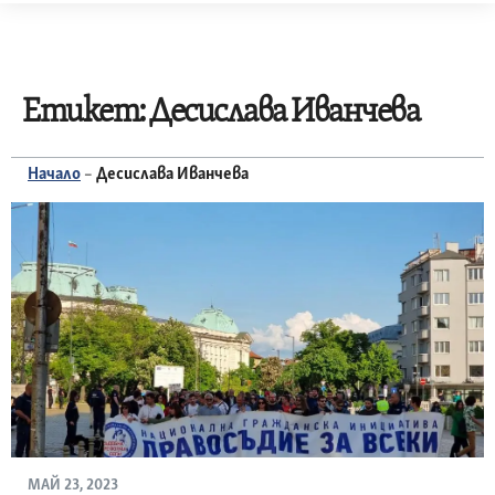
Skip
to
content
Етикет:
Десислава Иванчева
Начало
–
Десислава Иванчева
МАЙ 23, 2023