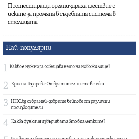
Протестиращи организираха шествие с
искане за промяна в съдебната система в
столицата
Най-популярни
1
Какво е нужно за освещаването на ново жилище?
2
Крисия Тодорова: Отвратителни сте всички
3
HHC.bg събра най-добрите вейпове от различни
производители
4
Каква функция извършват авто биалетките?