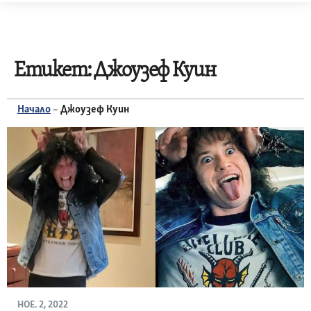
Skip
to
content
Етикет:
Джоузеф Куин
Начало
–
Джоузеф Куин
НОЕ. 2, 2022