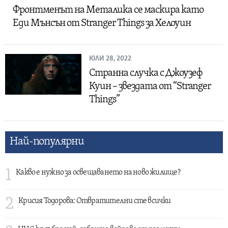
Фронтменът на Металика се маскира като
Еди Мънсън от Stranger Things за Хелоуин
ЮЛИ 28, 2022
Странна случка с Джоузеф
Куин – звездата от “Stranger
Things”
Най-популярни
1
Какво е нужно за освещаването на ново жилище?
2
Крисия Тодорова: Отвратителни сте всички