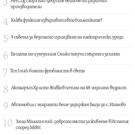
3
HHC.bg събра най-добрите вейпове от различни
производители
4
Каква функция извършват авто биалетките?
5
9 съвета за безопасно използване на електрически уреди
6
Бащата на изчезналия Сашко получи смъртни заплахи
7
Топ 5 най-богати футболисти в света
8
Актьорът Христо Живков почина на 48-годишна възраст
9
Автомобил с мигранти беше задържан близо до с. Иганово
10
Защо Малага е най- доброто място за живеене в Испания
според MrBit