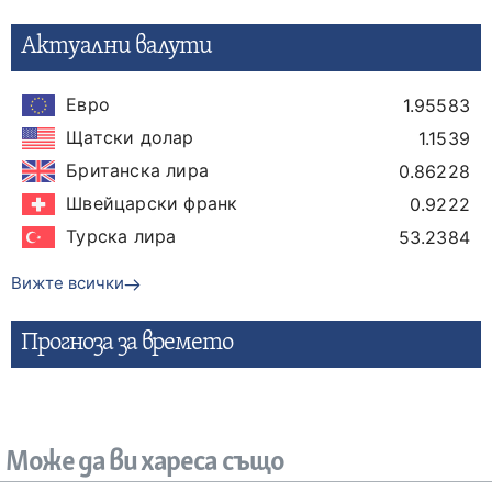
Актуални валути
Евро
1.95583
Щатски долар
1.1539
Британска лира
0.86228
Швейцарски франк
0.9222
Турска лира
53.2384
Вижте всички
Прогнозa за времето
Може да ви хареса също