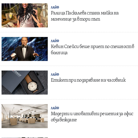
ЛАЙФ
Ралица Паскалева стана майка на
момченце за втори път
ЛАЙФ
Кевин Спейси беше приет по спешност в
болница
ЛАЙФ
Етикет при подаряване на часовник
ЛАЙФ
Модерни и иновативни решения за офис
обзавеждане