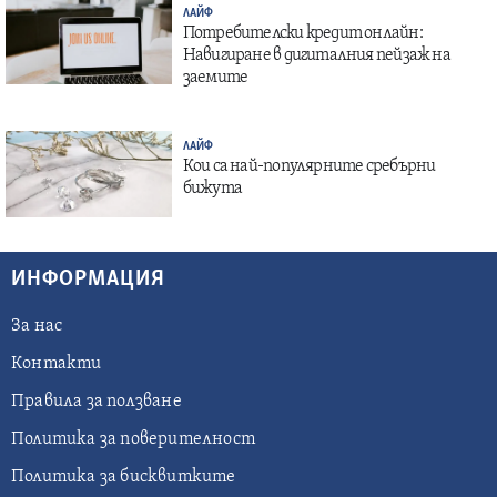
ЛАЙФ
Потребителски кредит онлайн:
Навигиране в дигиталния пейзаж на
заемите
ЛАЙФ
Кои са най-популярните сребърни
бижута
ИНФОРМАЦИЯ
За нас
Контакти
Правила за ползване
Политика за поверителност
Политика за бисквитките