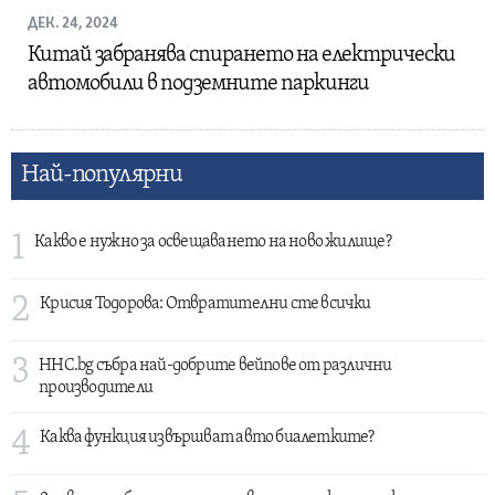
ДЕК. 24, 2024
Китай забранява спирането на електрически
автомобили в подземните паркинги
Най-популярни
1
Какво е нужно за освещаването на ново жилище?
2
Крисия Тодорова: Отвратителни сте всички
3
HHC.bg събра най-добрите вейпове от различни
производители
4
Каква функция извършват авто биалетките?