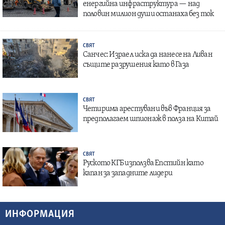
енергийна инфраструктура — над
половин милион души останаха без ток
СВЯТ
Санчес: Израел иска да нанесе на Ливан
същите разрушения като в Газа
СВЯТ
Четирима арестувани във Франция за
предполагаем шпионаж в полза на Китай
СВЯТ
Руското КГБ използва Епстийн като
капан за западните лидери
ИНФОРМАЦИЯ