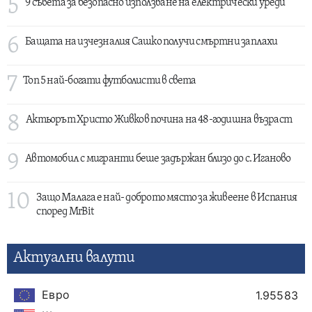
5
9 съвета за безопасно използване на електрически уреди
6
Бащата на изчезналия Сашко получи смъртни заплахи
7
Топ 5 най-богати футболисти в света
8
Актьорът Христо Живков почина на 48-годишна възраст
9
Автомобил с мигранти беше задържан близо до с. Иганово
10
Защо Малага е най- доброто място за живеене в Испания
според MrBit
Актуални валути
Евро
1.95583