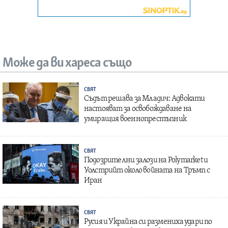
Може да ви хареса също
СВЯТ
Съдът решава за Младич: Адвокати
настояват за освобождаване на
умиращия военнопрестъпник
СВЯТ
Подозрителни залози на Polymarket и
Уолстрийт около войната на Тръмп с
Иран
СВЯТ
Русия и Украйна си размениха удари по