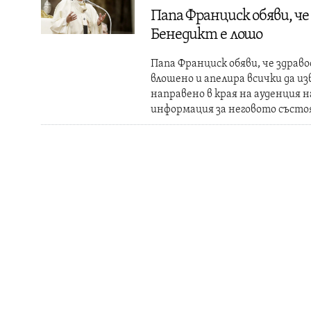
Папа Франциск обяви, че
Бенедикт е лошо
Папа Франциск обяви, че здрав
влошено и апелира всички да и
направено в края на ауденция 
информация за неговото съст