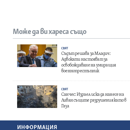
Може да ви хареса също
СВЯТ
Съдът решава за Младич:
Адвокати настояват за
освобождаване на умиращия
военнопрестъпник
СВЯТ
Санчес: Израел иска да нанесе на
Ливан същите разрушения като в
Газа
ИНФОРМАЦИЯ