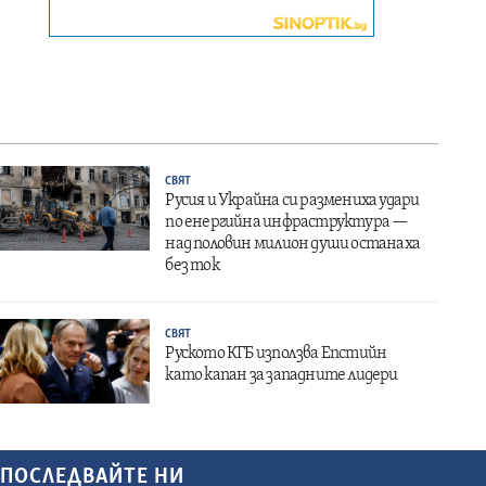
СВЯТ
Русия и Украйна си размениха удари
по енергийна инфраструктура —
над половин милион души останаха
без ток
СВЯТ
Руското КГБ използва Епстийн
като капан за западните лидери
ПОСЛЕДВАЙТЕ НИ