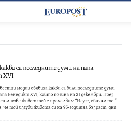
 какви са последните думи на папа
 XVI
естни медии обявиха какви са били последните думи
апа Бенедикт XVI, който почина на 31 декември. През
си мигове живот той е промълвил: “Исусе, обичам те!”
 че той изгуби живота си на 95-годишна възраст, дни