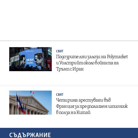
СВЯТ
Подозрителни залози на Polymarket
и Уолстрийт около войната на
Тръмп с Иран
СВЯТ
Четирима арестувани във
Франция за предполагаем шпионаж
в полза на Китай
СЪДЪРЖАНИЕ