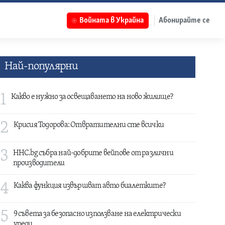
Войната в Украйна
Абонирайте се
Най-популярни
1
Какво е нужно за освещаването на ново жилище?
2
Крисия Тодорова: Отвратителни сте всички
3
HHC.bg събра най-добрите вейпове от различни
производители
4
Каква функция извършват авто биалетките?
5
9 съвета за безопасно използване на електрически
уреди