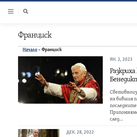
Skip
to
content
Франциск
Начало
–
Франциск
ЯН. 2, 2023
Разкриха
Бенедикт
Световноизв
на бившия п
последните 
Припомняме,
след…
ДЕК. 28, 2022