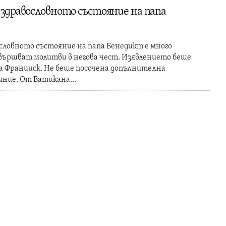
 здравословното състояние на папа
ословното състояние на папа Бенедикт е много
звършват молитви в негова чест. Изявлението беше
на Франциск. Не беше посочена допълнителна
ояние. От Ватикана…