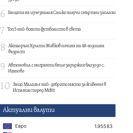
6
Бащата на изчезналия Сашко получи смъртни заплахи
7
Топ 5 най-богати футболисти в света
8
Актьорът Христо Живков почина на 48-годишна
възраст
9
Автомобил с мигранти беше задържан близо до с.
Иганово
10
Защо Малага е най- доброто място за живеене в
Испания според MrBit
Актуални валути
Евро
1.95583