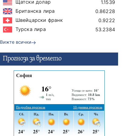
Щатски долар
1.1539
Британска лира
0.86228
Швейцарски франк
0.9222
Турска лира
53.2384
Вижте всички
Прогнозa за времето