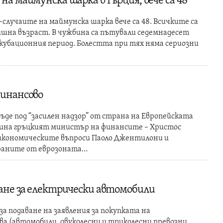
на маймунска шарка в Гърция, вече са 48
случаите на маймунска шарка вече са 48. Всичките са
ишна възраст. В чужбина са пътували седемнадесет
нкубационния период. Болестта при тях няма сериозни
финансово
бъде под “засилен надзор” от страна на Европейската
Атина гръцкият министър на финансите – Христос
 икономическите въпроси Паоло Джентилони и
раните от еврозоната…
ране за електрически автомобили
а подаване на заявления за покупката на
ва (автомобили, двуколесни и триколесни превозни