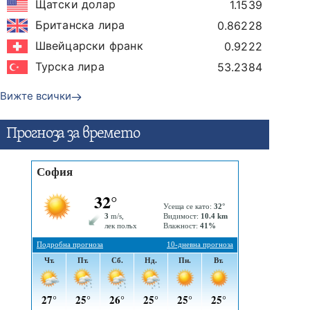
Щатски долар
1.1539
Британска лира
0.86228
Швейцарски франк
0.9222
Турска лира
53.2384
Вижте всички
Прогнозa за времето