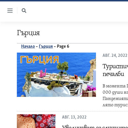
Skip
to
content
Гърция
Начало
–
Гърция
–
Page 6
АВГ. 24, 2022
Туристич
печалби
В момента Г
000 души на
Пандемията 
лято турис
АВГ. 13, 2022