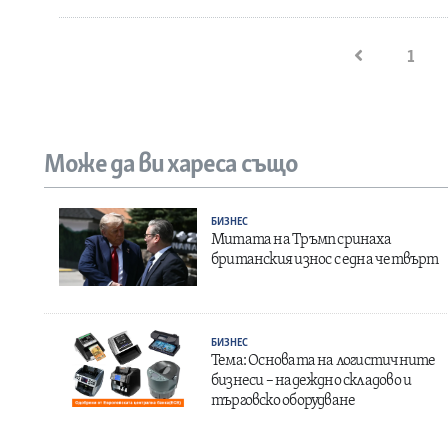
1
Може да ви хареса също
БИЗНЕС
Митата на Тръмп сринаха
британския износ с една четвърт
БИЗНЕС
Тема: Основата на логистичните
бизнеси – надеждно складово и
търговско оборудване