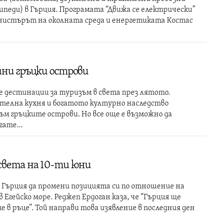
ипеди) в Гърция. Програмата “Движа се електрически”
инистърът на околната среда и енергетиката Костас
йни гръцки острови
е дестинации за туризъм в света през лятото.
телна кухня и богатото културно наследство
ъм гръцките острови. Но все още е възможно да
ягате…
света на 10-ти юни
Гърция да промени позицията си по отношение на
Егейско море. Реджеп Ердоган каза, че “Гърция ще
ме в ръце”. Той направи това изявление в последния ден