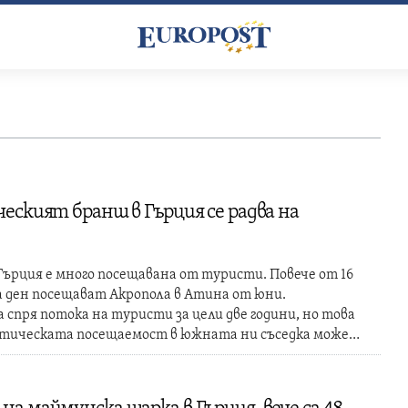
еският бранш в Гърция се радва на
ърция е много посещавана от туристи. Повече от 16
 ден посещават Акропола в Атина от юни.
спря потока на туристи за цели две години, но това
тическата посещаемост в южната ни съседка може…