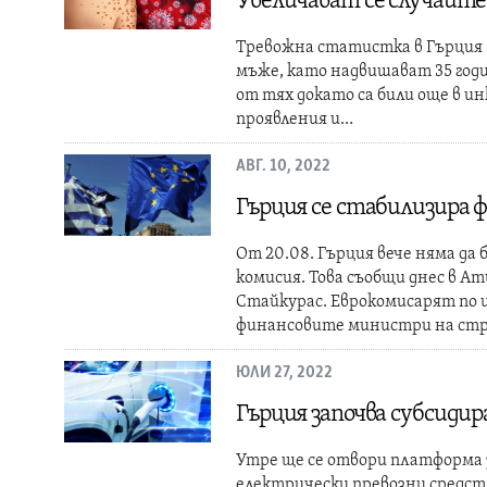
Увеличават се случаите 
Тревожна статистка в Гърция -
мъже, като надвишават 35 год
от тях докато са били още в и
проявления и…
АВГ. 10, 2022
Гърция се стабилизира 
От 20.08. Гърция вече няма да 
комисия. Това съобщи днес в 
Стайкурас. Еврокомисарят по
финансовите министри на ст
ЮЛИ 27, 2022
Гърция започва субсиди
Утре ще се отвори платформа з
електрически превозни средст