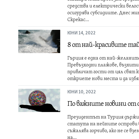
средства и електрически велос
осигурява субсидиите. Днес м
Скрекас…
ЮНИ 14, 2022
8 от най-красивите та
Гърция е една от най-желанит
Превъзходни плажове, възхити
привличат гости от цял свят к
откриете нови места и да изб
ЮНИ 10, 2022
По важните новини от 
Президентът на Турция държи 
статута на нейните острови в 
съжалява горчиво, ако не се взе
на…