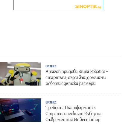
БИЗНЕС
Amazon придоби Fauna Robotics –
стартъпа, създаващ домашни
роботи с детски размери
БИЗНЕС
Трейдинг Платформите:
Стратегическият Избор на
Съвременния Инвеститор