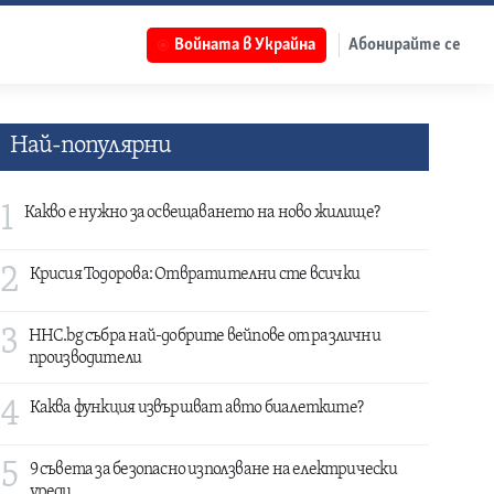
Войната в Украйна
Абонирайте се
Най-популярни
1
Какво е нужно за освещаването на ново жилище?
2
Крисия Тодорова: Отвратителни сте всички
3
HHC.bg събра най-добрите вейпове от различни
производители
4
Каква функция извършват авто биалетките?
5
9 съвета за безопасно използване на електрически
уреди