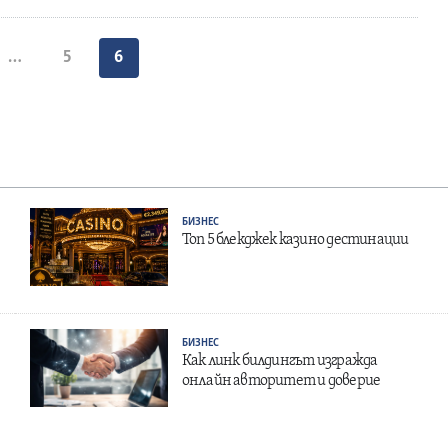
Разделяне
…
5
6
на
публикациите
на
страници
БИЗНЕС
Топ 5 блекджек казино дестинации
БИЗНЕС
Как линк билдингът изгражда
онлайн авторитет и доверие