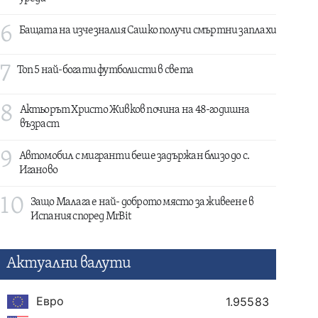
6
Бащата на изчезналия Сашко получи смъртни заплахи
7
Топ 5 най-богати футболисти в света
8
Актьорът Христо Живков почина на 48-годишна
възраст
9
Автомобил с мигранти беше задържан близо до с.
Иганово
10
Защо Малага е най- доброто място за живеене в
Испания според MrBit
Актуални валути
Евро
1.95583