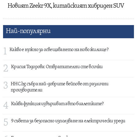
Новият Zeekr 9X, китайският хибриден SUV
Най-популярни
1
Какво е нужно за освещаването на ново жилище?
2
Крисия Тодорова: Отвратителни сте всички
3
HHC.bg събра най-добрите вейпове от различни
производители
4
Каква функция извършват авто биалетките?
5
9 съвета за безопасно използване на електрически уреди