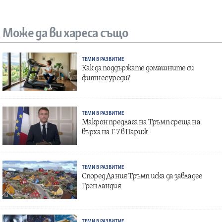
Може да ви хареса също
ТЕМИ В РАЗВИТИЕ
Как да поддържате домашните си
фитнес уреди?
ТЕМИ В РАЗВИТИЕ
Макрон предлага на Тръмп среща на
върха на Г-7 в Париж
ТЕМИ В РАЗВИТИЕ
Според Дания Тръмп иска да завладее
Гренландия
ТЕМИ В РАЗВИТИЕ