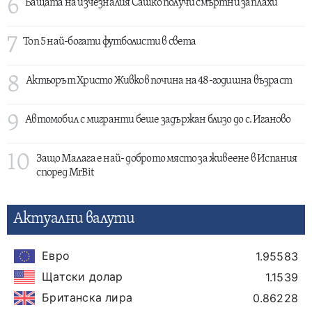
6
Бащата на изчезналия Сашко получи смъртни заплахи
7
Топ 5 най-богати футболисти в света
8
Актьорът Христо Живков почина на 48-годишна възраст
9
Автомобил с мигранти беше задържан близо до с. Иганово
10
Защо Малага е най- доброто място за живеене в Испания
според MrBit
Актуални валути
Евро
1.95583
Щатски долар
1.1539
Британска лира
0.86228