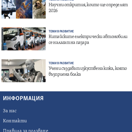
Научни открития, които ще определят
2026
ТЕМИ В РАЗВИТИЕ
Китайските електрически автомобили
се налагат на пазара
ТЕМИ В РАЗВИТИЕ
Учени създават изкуствена кожа, която
възприема болка
ИНФОРМАЦИЯ
За нас
Контакти
Правила за ползване