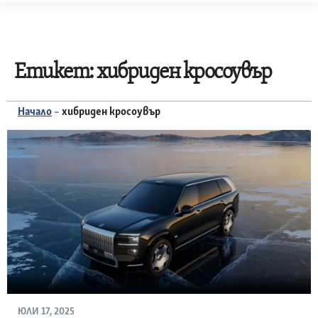
Skip
to
content
Етикет:
хибриден кросоувър
Начало
–
хибриден кросоувър
ЮЛИ 17, 2025