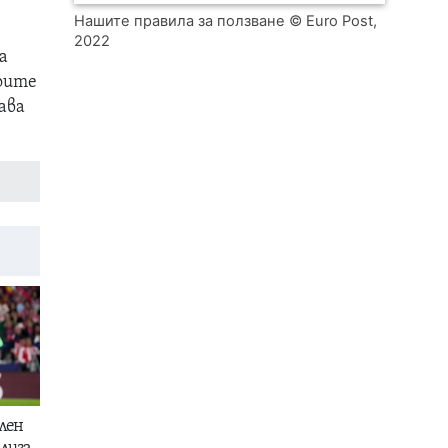
Нашите правила за ползване
© Euro Post,
2022
а
воите
ава
лен