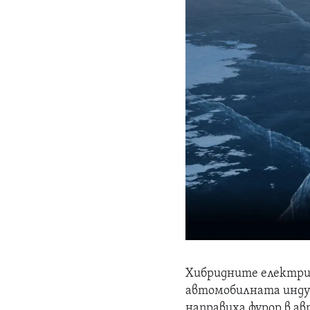
Хибридните електри
автомобилната индус
направиха фурор в ав