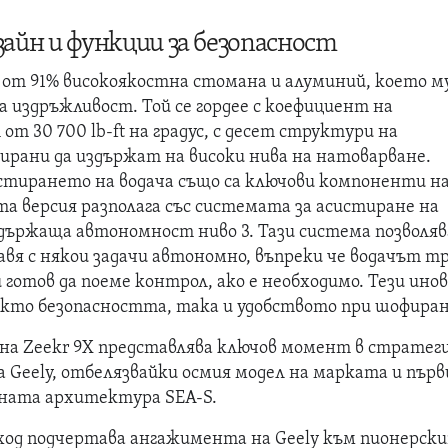
айн и функции за безопасност
н от 91% високоякостна стомана и алуминий, което м
а издръжливост. Той се гордее с коефициент на
т 30 700 lb-ft на градус, с десет структури на
ирани да издържат на високи нива на натоварване.
стирането на водача също са ключови компоненти н
та версия разполага със системата за асистиране на
оддържаща автономност ниво 3. Тази система позволяв
авя с някои задачи автономно, въпреки че водачът т
 готов да поеме контрол, ако е необходимо. Тези ино
акто безопасността, така и удобството при шофиран
 на Zeekr 9X представлява ключов момент в стратег
 Geely, отбелязвайки осмия модел на марката и първ
лната архитектура SEA-S.
ход подчертава ангажимента на Geely към пионерск