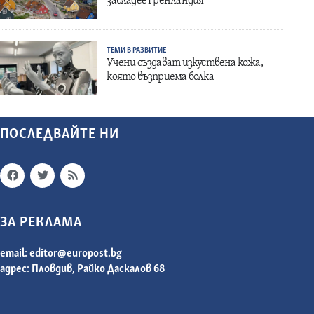
завладее Гренландия
ТЕМИ В РАЗВИТИЕ
Учени създават изкуствена кожа,
която възприема болка
ПОСЛЕДВАЙТЕ НИ
ЗА РЕКЛАМА
email:
editor@europost.bg
адрес: Пловдив, Райко Даскалов 68