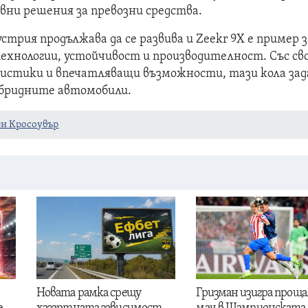
вни решения за превозни средства.
рия продължава да се развива и Zeekr 9X е пример з
ехнологии, устойчивост и производителност. Със с
истики и впечатляващи възможности, тази кола зад
ибридните автомобили.
н Кросоувър
Новата рамка срещу
Гризман изигра проща