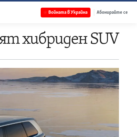
Войната в Украйна
Абонирайте се
ият хибриден SUV