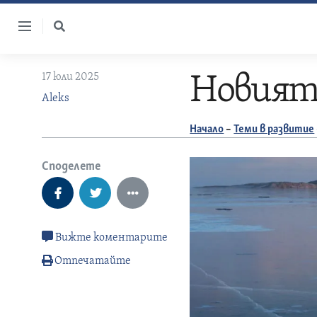
Skip
to
content
17 юли 2025
Новият 
Aleks
Начало
–
Теми в развитие
Споделете
Вижте коментарите
Отпечатайте