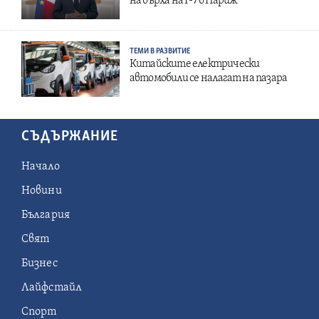
на върха на Г-7 в Париж
ТЕМИ В РАЗВИТИЕ
Китайските електрически
автомобили се налагат на пазара
СЪДЪРЖАНИЕ
Начало
Новини
България
Свят
Бизнес
Лайфстайл
Спорт