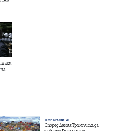
лига
инаха
дна
ТЕМИ В РАЗВИТИЕ
Според Дания Тръмп иска да