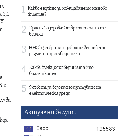
ил
1
Какво е нужно за освещаването на ново
 3,1
жилище?
9X
2
Крисия Тодорова: Отвратителни сте
ът
всички
3
HHC.bg събра най-добрите вейпове от
различни производители
4
Каква функция извършват авто
биалетките?
я
X е
5
9 съвета за безопасно използване на
електрически уреди
лзва
Актуални валути
жда
Евро
1.95583