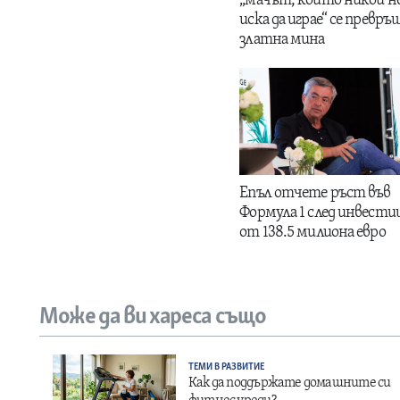
„мачът, който никой н
иска да играе“ се превръщ
златна мина
Епъл отчете ръст във
Формула 1 след инвести
от 138.5 милиона евро
Може да ви хареса също
ТЕМИ В РАЗВИТИЕ
Как да поддържате домашните си