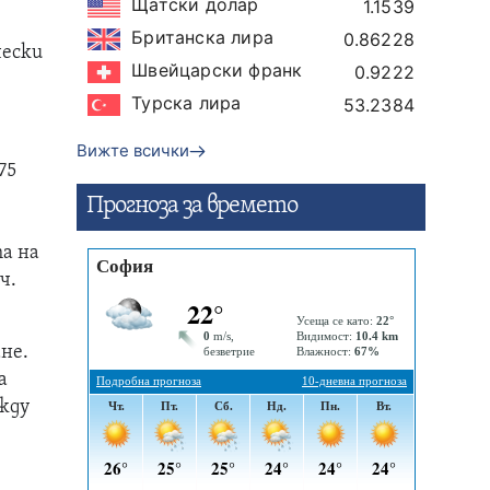
Щатски долар
1.1539
Британска лира
0.86228
чески
Швейцарски франк
0.9222
Турска лира
53.2384
Вижте всички
75
Прогнозa за времето
та на
ч.
не.
а
жду