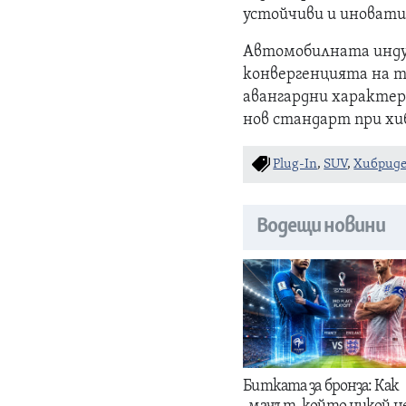
устойчиви и иновати
Автомобилната индуст
конвергенцията на т
авангардни характер
нов стандарт при х
Plug-In
,
SUV
,
Хибриде
Водещи новини
Битката за бронза: Как