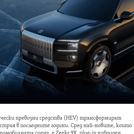
чески превозни средства (HEV) трансформират
трия в последните години. Сред най-новите, които
томобилната сцена, е Zeekr 9X, plug-in хибриден