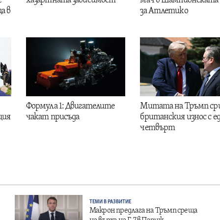
е
хазартната зависимост
мач в Шампионската 
а в
за Атлетико
Формула 1: Двигателите
Митата на Тръмп ср
ция
чакат присъда
британския износ с е
четвърт
ТЕМИ В РАЗВИТИЕ
Макрон предлага на Тръмп среща