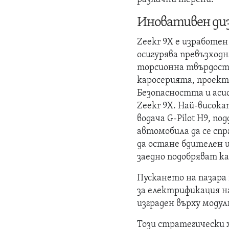
Иновативен диз
Zeekr 9X е изработе
осигурява превъзходн
торсионна твърдост о
каросерията, проект
Безопасността и аси
Zeekr 9X. Най-висока
водача G-Pilot H9, п
автомобила да се спр
да остане бдителен и
заедно подобряват к
Пускането на пазара
за електрификация на
изграден върху моду
Този стратегически 