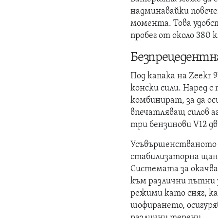
надминавайки повече
момента. Това удобст
пробег от около 380 к
Безпрецедентн
Под капака на Zeekr 
конски сили. Наред с
комбинират, за да ос
впечатляващ силов аг
три бензинови V12 д
Усъвършенстваното 
стабилизаторна щанг
Системата за окачва
към различни пътни 
режими като сняг, ка
шофирането, осигуря
различни терени.