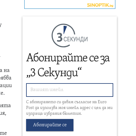
у
СЕКУНДИ
Абонирайте се за
а
„3 Секунди“
а на
рябва
вации
е.
С абонирането си давам съгласие на Euro
ията
Post да използва моя имейл адрес с цел да ми
ия,
изпраща избрания бюлетин.
Абонирайте се
ите