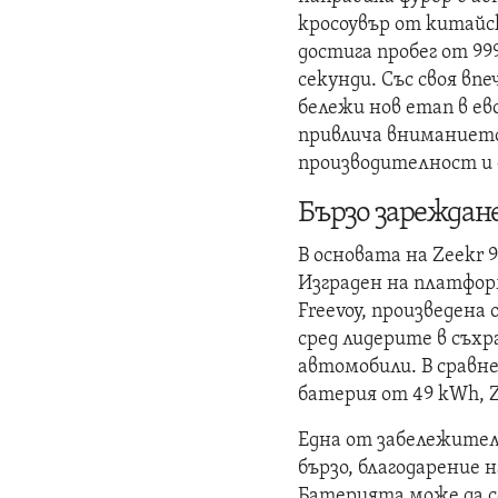
кросоувър от китайс
достига пробег от 999
секунди. Със своя вп
бележи нов етап в е
привлича вниманието
производителност и
Бързо зареждан
В основата на Zeekr 
Изграден на платфор
Freevoy, произведена
сред лидерите в съхр
автомобили. В сравн
батерия от 49 kWh, Z
Една от забележител
бързо, благодарение 
Батерията може да с