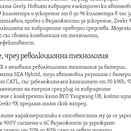
ката Geely. Новият хибриден електрически автомоб
 километра и ускорение от 0 до 96 километра в час за
ечатляващ пробег и възможности за ускорение, Zeekr 
волюцията на хибридните превозни средства. Модел
 със своята комбинация от технологии,
 ефективност.
е, чрез революционна технология
9X е неговата революционна технология за батерии.
мата SEA Hybrid, този автомобил разполага с батери
 от CATL, със забележителен капацитет от 70 kWh. 9
анението на енергия сред plug-in хибридните
ение с конкуренти като BYD Yangwang U8, който изпо
eekr 9X предлага голям скок напред.
ните характеристики е способността му да се заре
на 900V система и 6C възможност за зареждане.
е зареди от 20% до 80% само за девет минути,