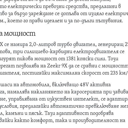
то електрически превозни средства, предлагани в
во за бързо зареждане се допълва от изцяло електри
м., което го прави идеален и за по-дълги пътувания.
а мощност
9X се намира 2,0-литров турбо двигател, генериращ 2
 това, три силициево-карбидни електродвигателя се
игурят пикова мощност от 1381 конски сили. Този
регат позволява на Zeekr 9X да се сравни с мощност
вигателя, постигайки максимална скорост от 235 км/
шаси на автомобила, включващо 48V активна
а, намалява накланянето на каросерията при завива
не, управлявана от изкуствен интелект, се адаптир
условия, предлагайки автоматично превключване ме
л, камъни и пясък. Тази адаптивност подобрява
вайки както комфорт, така и производителност на