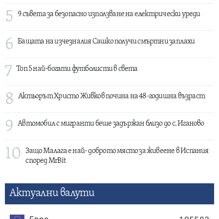
5
9 съвета за безопасно използване на електрически уреди
6
Бащата на изчезналия Сашко получи смъртни заплахи
7
Топ 5 най-богати футболисти в света
8
Актьорът Христо Живков почина на 48-годишна възраст
9
Автомобил с мигранти беше задържан близо до с. Иганово
10
Защо Малага е най- доброто място за живеене в Испания
според MrBit
Актуални валути
Евро