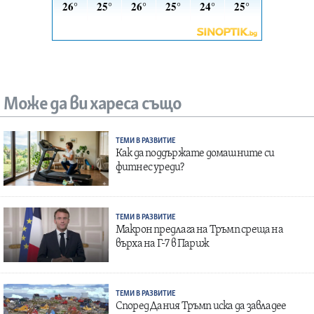
Може да ви хареса също
ТЕМИ В РАЗВИТИЕ
Как да поддържате домашните си
фитнес уреди?
ТЕМИ В РАЗВИТИЕ
Макрон предлага на Тръмп среща на
върха на Г-7 в Париж
ТЕМИ В РАЗВИТИЕ
Според Дания Тръмп иска да завладее