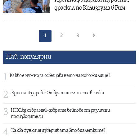
Идентифицираха туриста,
драскал по Колизеума в Рим
Разделяне
1
2
3
на
публикациите
Най-популярни
на
страници
1
Какво е нужно за освещаването на ново жилище?
2
Крисия Тодорова: Отвратителни сте всички
3
HHC.bg събра най-добрите вейпове от различни
производители
4
Каква функция извършват авто биалетките?