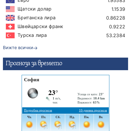
1.95583
Щатски долар
1.1539
Британска лира
0.86228
Швейцарски франк
0.9222
Турска лира
53.2384
Вижте всички
Прогнозa за времето