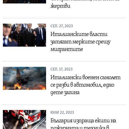
жертви
СЕП. 27, 2023
Италианските власти
затягат мерките срещу
мигрантите
СЕП. 17, 2023
Италиански военен самолет
се разби в автомобил, едно
дете загина
ЮЛИ 22, 2023
България изпраща екипи на
пожарната и техника в