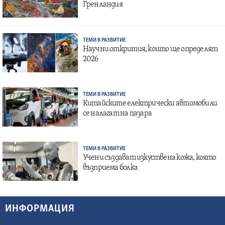
Гренландия
ТЕМИ В РАЗВИТИЕ
Научни открития, които ще определят
2026
ТЕМИ В РАЗВИТИЕ
Китайските електрически автомобили
се налагат на пазара
ТЕМИ В РАЗВИТИЕ
Учени създават изкуствена кожа, която
възприема болка
ИНФОРМАЦИЯ