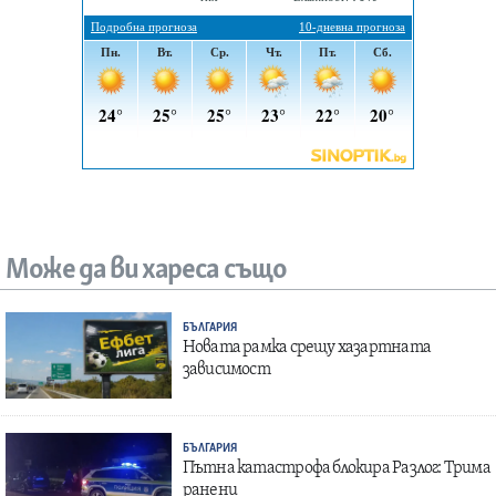
Може да ви хареса също
БЪЛГАРИЯ
Новата рамка срещу хазартната
зависимост
БЪЛГАРИЯ
Пътна катастрофа блокира Разлог: Трима
ранени