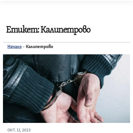
Skip
to
content
Етикет:
Калипетрово
Начало
–
Калипетрово
ОКТ. 11, 2023