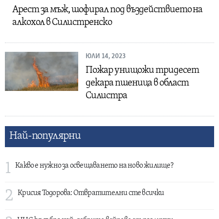
Арест за мъж, шофирал под въздействието на
алкохол в Силистренско
ЮЛИ 14, 2023
Пожар унищожи тридесет
декара пшеница в област
Силистра
Най-популярни
1
Какво е нужно за освещаването на ново жилище?
2
Крисия Тодорова: Отвратителни сте всички