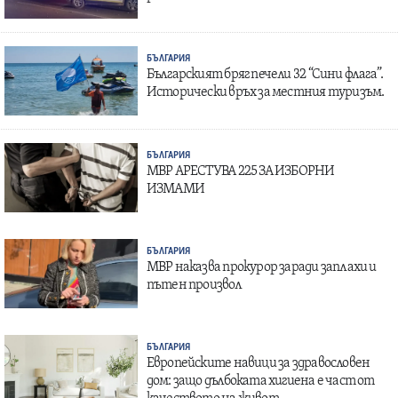
БЪЛГАРИЯ
Българският бряг печели 32 “Сини флага”.
Исторически връх за местния туризъм.
БЪЛГАРИЯ
МВР АРЕСТУВА 225 ЗА ИЗБОРНИ
ИЗМАМИ
БЪЛГАРИЯ
МВР наказва прокурор заради заплахи и
пътен произвол
БЪЛГАРИЯ
Европейските навици за здравословен
дом: защо дълбоката хигиена е част от