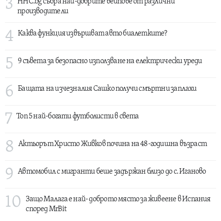
3
HHC.bg събра най-добрите вейпове от различни
производители
4
Каква функция извършват авто биалетките?
5
9 съвета за безопасно използване на електрически уреди
6
Бащата на изчезналия Сашко получи смъртни заплахи
7
Топ 5 най-богати футболисти в света
8
Актьорът Христо Живков почина на 48-годишна възраст
9
Автомобил с мигранти беше задържан близо до с. Иганово
10
Защо Малага е най- доброто място за живеене в Испания
според MrBit