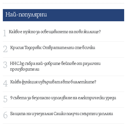
Най-популярни
1
Какво е нужно за освещаването на ново жилище?
2
Крисия Тодорова: Отвратителни сте всички
3
HHC.bg събра най-добрите вейпове от различни
производители
4
Каква функция извършват авто биалетките?
5
9 съвета за безопасно използване на електрически уреди
6
Бащата на изчезналия Сашко получи смъртни заплахи