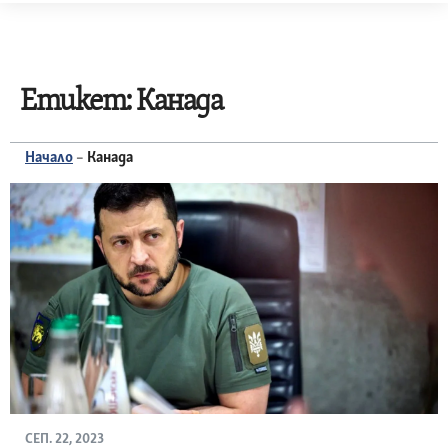
Skip
to
content
Етикет:
Канада
Начало
–
Канада
СЕП. 22, 2023