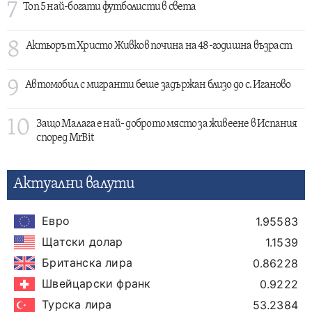
7
Топ 5 най-богати футболисти в света
8
Актьорът Христо Живков почина на 48-годишна възраст
9
Автомобил с мигранти беше задържан близо до с. Иганово
10
Защо Малага е най- доброто място за живеене в Испания
според MrBit
Актуални валути
Евро
1.95583
Щатски долар
1.1539
Британска лира
0.86228
Швейцарски франк
0.9222
Турска лира
53.2384