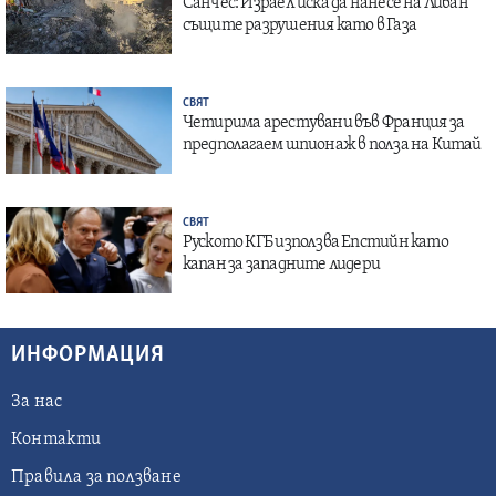
Санчес: Израел иска да нанесе на Ливан
същите разрушения като в Газа
СВЯТ
Четирима арестувани във Франция за
предполагаем шпионаж в полза на Китай
СВЯТ
Руското КГБ използва Епстийн като
капан за западните лидери
ИНФОРМАЦИЯ
За нас
Контакти
Правила за ползване