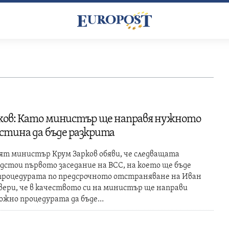
3
ков: Като министър ще направя нужното
стина да бъде разкрита
ят министър Крум Зарков обяви, че следващата
дстои първото заседание на ВСС, на което ще бъде
 процедурата по предсрочното отстраняване на Иван
увери, че в качеството си на министър ще направи
можно процедурата да бъде…