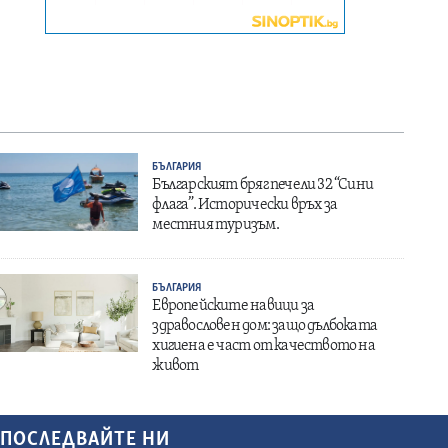
БЪЛГАРИЯ
Българският бряг печели 32 “Сини
флага”. Исторически връх за
местния туризъм.
БЪЛГАРИЯ
Европейските навици за
здравословен дом: защо дълбоката
хигиена е част от качеството на
живот
ПОСЛЕДВАЙТЕ НИ