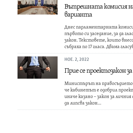
Вътрешната комисия на
варианта
Днес парламентарната комисия
първото си заседание, за да г
закон. Текстовете, които вне
събраха по 17 гласа. Двама глас
НОЕ. 2, 2022
Прие се проектозакон за
Министърът на правосъдието К
че кабинетът е одобрил проек
иначе казано – закон за личния
да липсва закон…