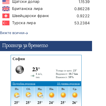
Щатски долар
1.1539
Британска лира
0.86228
Швейцарски франк
0.9222
Турска лира
53.2384
Вижте всички
Прогнозa за времето