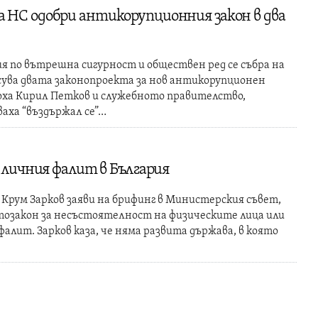
 НС одобри антикорупционния закон в два
 по вътрешна сигурност и обществен ред се събра на
ласува двата законопроекта за нов антикорупционен
соха Кирил Петков и служебното правителство,
уваха “въздържал се”…
 личния фалит в България
рум Зарков заяви на брифинг в Министерския съвет,
тозакон за несъстоятелност на физическите лица или
 фалит. Зарков каза, че няма развита държава, в която