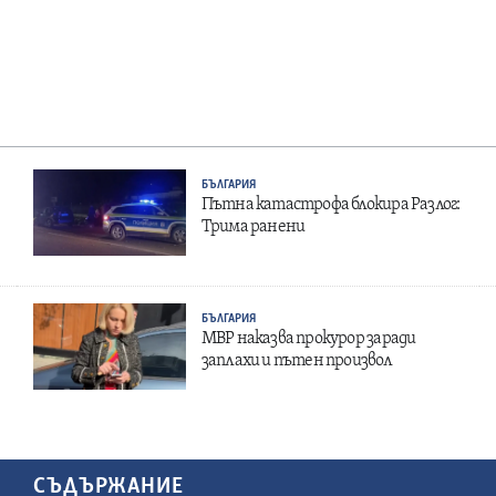
БЪЛГАРИЯ
Пътна катастрофа блокира Разлог:
Трима ранени
БЪЛГАРИЯ
МВР наказва прокурор заради
заплахи и пътен произвол
СЪДЪРЖАНИЕ