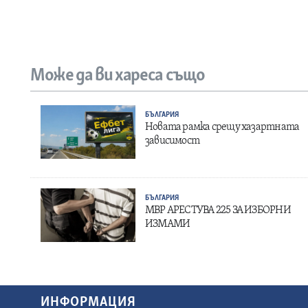
Може да ви хареса също
БЪЛГАРИЯ
Новата рамка срещу хазартната
зависимост
БЪЛГАРИЯ
МВР АРЕСТУВА 225 ЗА ИЗБОРНИ
ИЗМАМИ
ИНФОРМАЦИЯ