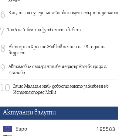
6
Бащата на изчезналия Сашко получи смъртни заплахи
7
Топ 5 най-богати футболисти в света
8
Актьорът Христо Живков почина на 48-годишна
възраст
9
Автомобил с мигранти беше задържан близо до с.
Иганово
10
Защо Малага е най- доброто място за живеене в
Испания според MrBit
Актуални валути
Евро
1.95583