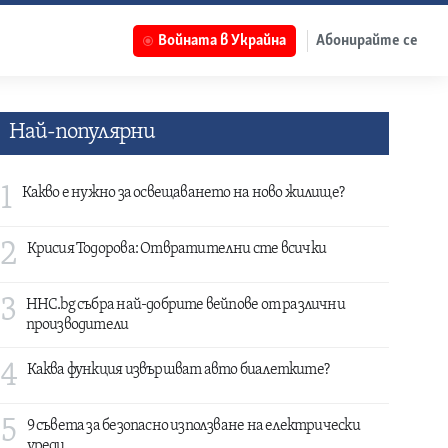
Войната в Украйна
Абонирайте се
Най-популярни
1
Какво е нужно за освещаването на ново жилище?
2
Крисия Тодорова: Отвратителни сте всички
3
HHC.bg събра най-добрите вейпове от различни
производители
4
Каква функция извършват авто биалетките?
5
9 съвета за безопасно използване на електрически
уреди