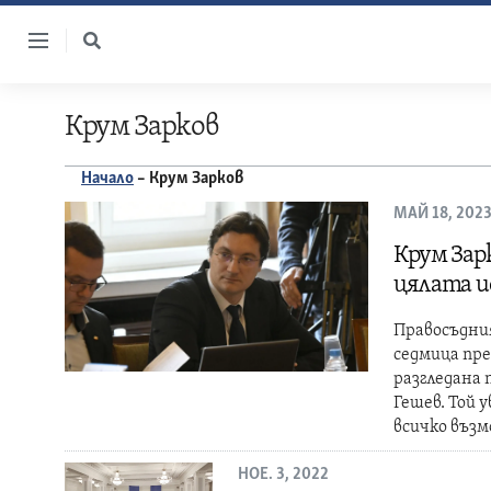
Skip
to
content
Крум Зарков
Начало
–
Крум Зарков
МАЙ 18, 202
Крум Зар
цялата и
Правосъдни
седмица пре
разгледана
Гешев. Той 
всичко въз
НОЕ. 3, 2022