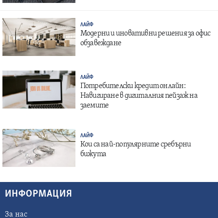
ЛАЙФ
Модерни и иновативни решения за офис
обзавеждане
ЛАЙФ
Потребителски кредит онлайн:
Навигиране в дигиталния пейзаж на
заемите
ЛАЙФ
Кои са най-популярните сребърни
бижута
ИНФОРМАЦИЯ
За нас