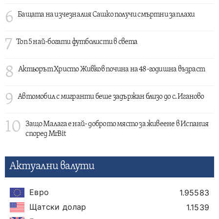
6
Бащата на изчезналия Сашко получи смъртни заплахи
7
Топ 5 най-богати футболисти в света
8
Актьорът Христо Живков почина на 48-годишна възраст
9
Автомобил с мигранти беше задържан близо до с. Иганово
10
Защо Малага е най- доброто място за живеене в Испания
според MrBit
Актуални валути
Евро
1.95583
Щатски долар
1.1539