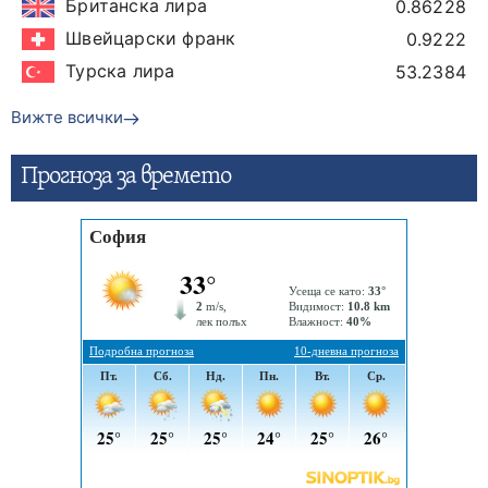
Британска лира
0.86228
Швейцарски франк
0.9222
Турска лира
53.2384
Вижте всички
Прогнозa за времето