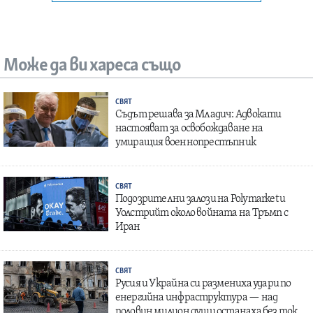
Може да ви хареса също
СВЯТ
Съдът решава за Младич: Адвокати
настояват за освобождаване на
умиращия военнопрестъпник
СВЯТ
Подозрителни залози на Polymarket и
Уолстрийт около войната на Тръмп с
Иран
СВЯТ
Русия и Украйна си размениха удари по
енергийна инфраструктура — над
половин милион души останаха без ток