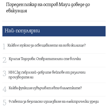
Пореден пожар на остров Мауи доведе до
евакуация
Най-популярни
1
Какво е нужно за освещаването на ново жилище?
2
Крисия Тодорова: Отвратителни сте всички
3
HHC.bg събра най-добрите вейпове от различни
производители
4
Каква функция извършват авто биалетките?
5
9 съвета за безопасно използване на електрически уреди