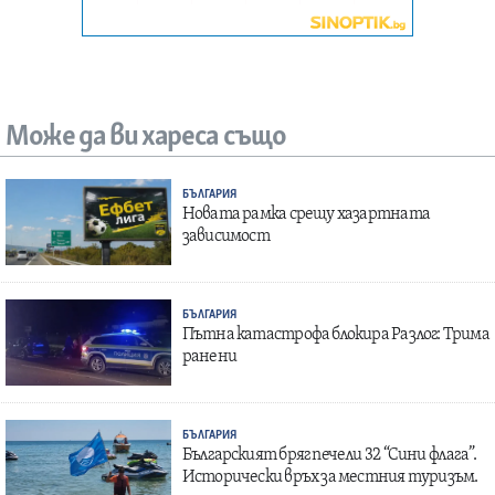
Може да ви хареса също
БЪЛГАРИЯ
Новата рамка срещу хазартната
зависимост
БЪЛГАРИЯ
Пътна катастрофа блокира Разлог: Трима
ранени
БЪЛГАРИЯ
Българският бряг печели 32 “Сини флага”.
Исторически връх за местния туризъм.