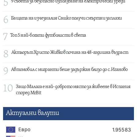
5
9 съвета за безопасно използване на електрически уреди
6
Бащата на изчезналия Сашко получи смъртни заплахи
7
Топ 5 най-богати футболисти в света
8
Актьорът Христо Живков почина на 48-годишна възраст
9
Автомобил с мигранти беше задържан близо до с. Иганово
10
Защо Малага е най- доброто място за живеене в Испания
според MrBit
Актуални валути
Евро
1.95583