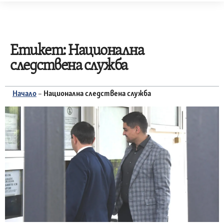
Skip
to
content
Етикет:
Национална
следствена служба
Начало
–
Национална следствена служба