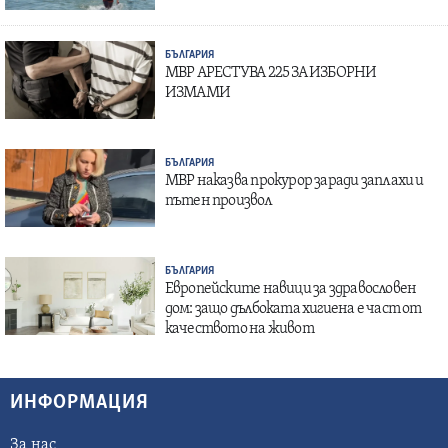
БЪЛГАРИЯ
МВР АРЕСТУВА 225 ЗА ИЗБОРНИ
ИЗМАМИ
БЪЛГАРИЯ
МВР наказва прокурор заради заплахи и
пътен произвол
БЪЛГАРИЯ
Европейските навици за здравословен
дом: защо дълбоката хигиена е част от
качеството на живот
ИНФОРМАЦИЯ
За нас