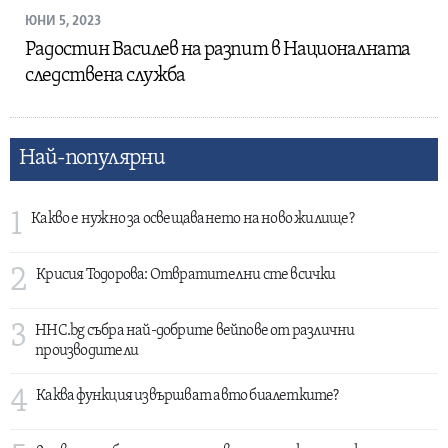
ЮНИ 5, 2023
Радостин Василев на разпит в Националната
следствена служба
Най-популярни
1
Какво е нужно за освещаването на ново жилище?
2
Крисия Тодорова: Отвратителни сте всички
3
HHC.bg събра най-добрите вейпове от различни
производители
4
Каква функция извършват авто биалетките?