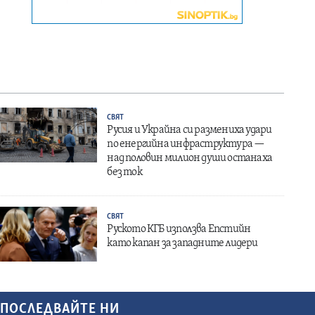
СВЯТ
Русия и Украйна си размениха удари
по енергийна инфраструктура —
над половин милион души останаха
без ток
СВЯТ
Руското КГБ използва Епстийн
като капан за западните лидери
ПОСЛЕДВАЙТЕ НИ