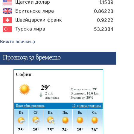
Щатски долар
1.1539
Британска лира
0.86228
Швейцарски франк
0.9222
Турска лира
53.2384
Вижте всички
Прогнозa за времето