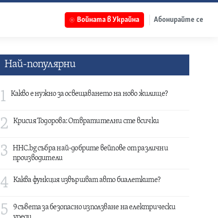
Войната в Украйна
Абонирайте се
Най-популярни
1
Какво е нужно за освещаването на ново жилище?
2
Крисия Тодорова: Отвратителни сте всички
3
HHC.bg събра най-добрите вейпове от различни
производители
4
Каква функция извършват авто биалетките?
5
9 съвета за безопасно използване на електрически
уреди