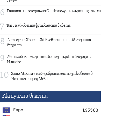
6
Бащата на изчезналия Сашко получи смъртни заплахи
7
Топ 5 най-богати футболисти в света
8
Актьорът Христо Живков почина на 48-годишна
възраст
9
Автомобил с мигранти беше задържан близо до с.
Иганово
10
Защо Малага е най- доброто място за живеене в
Испания според MrBit
Актуални валути
Евро
1.95583