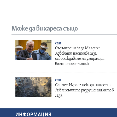
Може да ви хареса също
СВЯТ
Съдът решава за Младич:
Адвокати настояват за
освобождаване на умиращия
военнопрестъпник
СВЯТ
Санчес: Израел иска да нанесе на
Ливан същите разрушения като в
Газа
ИНФОРМАЦИЯ