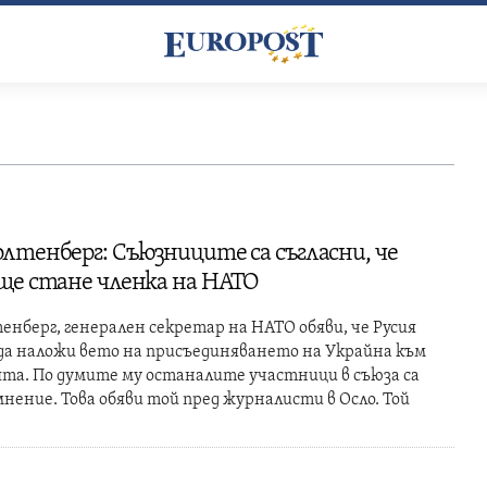
лтенберг: Съюзниците са съгласни, че
ще стане членка на НАТО
нберг, генерален секретар на НАТО обяви, че Русия
да наложи вето на присъединяването на Украйна към
та. По думите му останалите участници в съюза са
нение. Това обяви той пред журналисти в Осло. Той