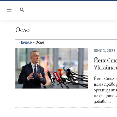
Skip
to
content
Осло
Начало
–
Осло
ЮНИ 1, 2023
Йенс Сто
Украйна 
Йенс Столте
няма право 
организация
на същото м
добави,…