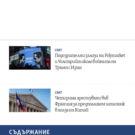
СВЯТ
Подозрителни залози на Polymarket
и Уолстрийт около войната на
Тръмп с Иран
СВЯТ
Четирима арестувани във
Франция за предполагаем шпионаж
в полза на Китай
СЪДЪРЖАНИЕ