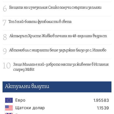
6
Бащата на изчезналия Сашко получи смъртни заплахи
7
Топ 5 най-богати футболисти в света
8
Актьорът Христо Живков почина на 48-годишна възраст
9
Автомобил с мигранти беше задържан близо до с. Иганово
10
Защо Малага е най- доброто място за живеене в Испания
според MrBit
Актуални валути
Евро
1.95583
Щатски долар
1.1539