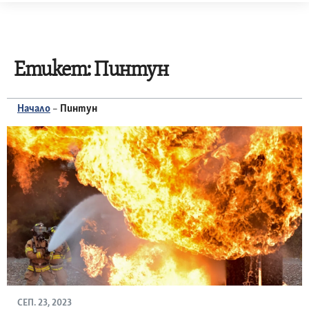
Skip
to
content
Етикет:
Пинтун
Начало
–
Пинтун
СЕП. 23, 2023