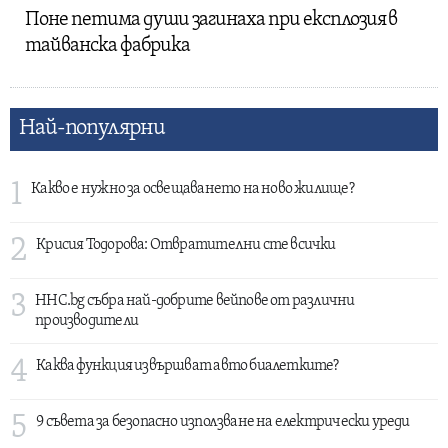
Поне петима души загинаха при експлозия в
тайванска фабрика
Най-популярни
1
Какво е нужно за освещаването на ново жилище?
2
Крисия Тодорова: Отвратителни сте всички
3
HHC.bg събра най-добрите вейпове от различни
производители
4
Каква функция извършват авто биалетките?
5
9 съвета за безопасно използване на електрически уреди