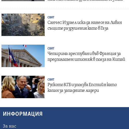
СВЯТ
Санчес: Израел иска да нанесе на Ливан
същите разрушения като в Газа
СВЯТ
Четирима арестувани във Франция за
предполагаем шпионаж в полза на Китай
СВЯТ
Руското КГБ използва Епстийн като
капан за западните лидери
ИНФОРМАЦИЯ
За нас