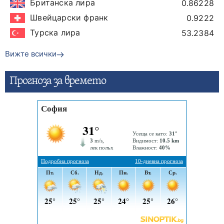
Британска лира
0.86228
Швейцарски франк
0.9222
Турска лира
53.2384
Вижте всички
Прогнозa за времето