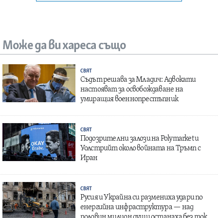
Може да ви хареса също
СВЯТ
Съдът решава за Младич: Адвокати
настояват за освобождаване на
умиращия военнопрестъпник
СВЯТ
Подозрителни залози на Polymarket и
Уолстрийт около войната на Тръмп с
Иран
СВЯТ
Русия и Украйна си размениха удари по
енергийна инфраструктура — над
половин милион души останаха без ток