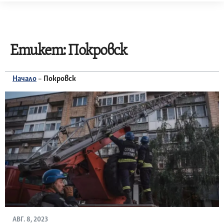
Skip
to
content
Етикет:
Покровск
Начало
–
Покровск
АВГ. 8, 2023