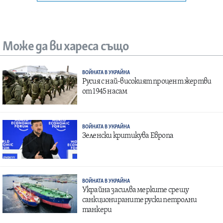
Може да ви хареса също
ВОЙНАТА В УКРАЙНА
Русия с най-високият процент жертви
от 1945 насам
ВОЙНАТА В УКРАЙНА
Зеленски критикува Европа
ВОЙНАТА В УКРАЙНА
Украйна засилва мерките срещу
санкционираните руски петролни
танкери