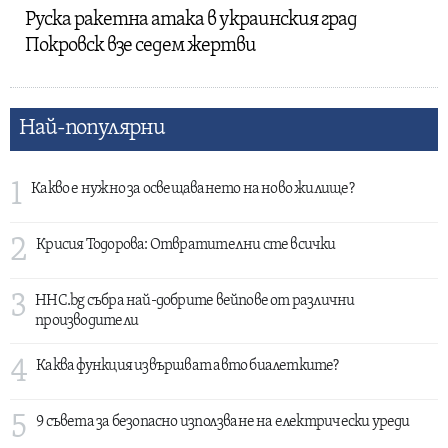
Руска ракетна атака в украинския град
Покровск взе седем жертви
Най-популярни
1
Какво е нужно за освещаването на ново жилище?
2
Крисия Тодорова: Отвратителни сте всички
3
HHC.bg събра най-добрите вейпове от различни
производители
4
Каква функция извършват авто биалетките?
5
9 съвета за безопасно използване на електрически уреди