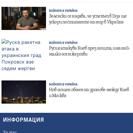
ВОЙНАТА В УКРАЙНА
Зеленски се надява, че успехът в Газа ще
ускори постигането на мир в Украйна
ВОЙНАТА В УКРАЙНА
Русия атакува Киев през нощта, има най-
малко осем жертви
ВОЙНАТА В УКРАЙНА
Нов нощен обмен на дронове между Киев
и Москва
ИНФОРМАЦИЯ
За нас