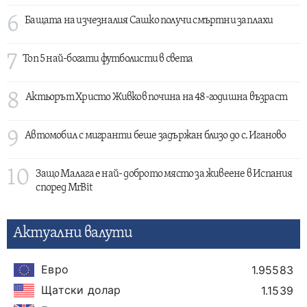
6
Бащата на изчезналия Сашко получи смъртни заплахи
7
Топ 5 най-богати футболисти в света
8
Актьорът Христо Живков почина на 48-годишна възраст
9
Автомобил с мигранти беше задържан близо до с. Иганово
10
Защо Малага е най- доброто място за живеене в Испания
според MrBit
Актуални валути
Евро
1.95583
Щатски долар
1.1539