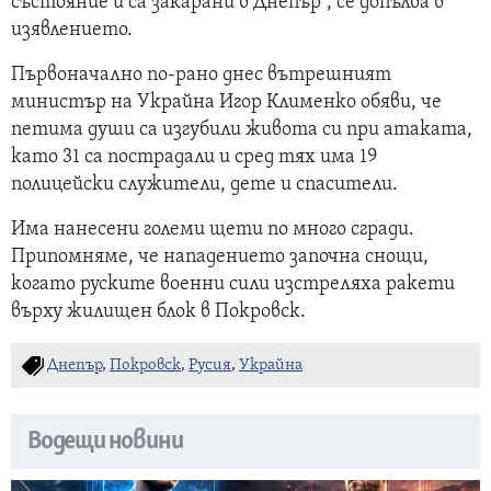
състояние и са закарани в Днепър”, се допълва в
изявлението.
Първоначално по-рано днес вътрешният
министър на Украйна Игор Клименко обяви, че
петима души са изгубили живота си при атаката,
като 31 са пострадали и сред тях има 19
полицейски служители, дете и спасители.
Има нанесени големи щети по много сгради.
Припомняме, че нападението започна снощи,
когато руските военни сили изстреляха ракети
върху жилищен блок в Покровск.
Днепър
,
Покровск
,
Русия
,
Украйна
Водещи новини