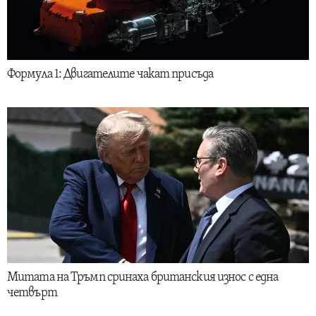
Формула 1: Двигателите чакат присъда
Митата на Тръмп сринаха британския износ с една
четвърт