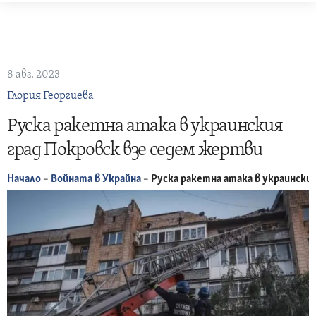
Skip
to
content
8 авг. 2023
Глория Георгиева
Руска ракетна атака в украинския
град Покровск взе седем жертви
Начало
–
Войната в Украйна
–
Руска ракетна атака в украински