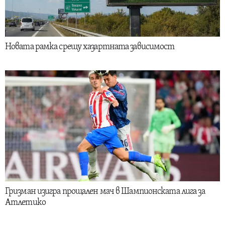
Новата рамка срещу хазартната зависимост
Гризман изигра прощален мач в Шампионската лига за
Атлетико