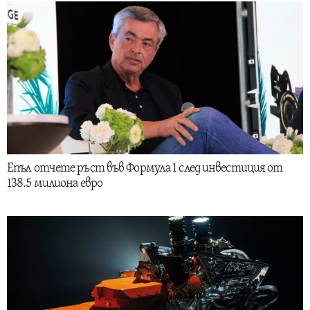
Епъл отчете ръст във Формула 1 след инвестиция от
138.5 милиона евро