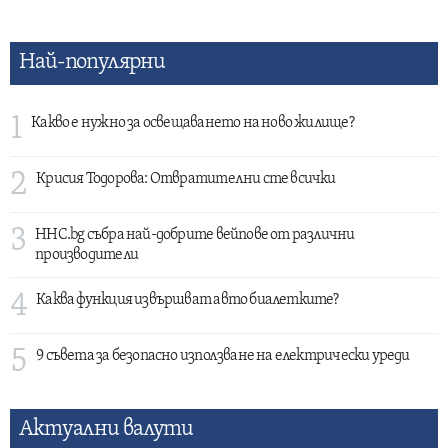
Най-популярни
1
Какво е нужно за освещаването на ново жилище?
2
Крисия Тодорова: Отвратителни сте всички
3
HHC.bg събра най-добрите вейпове от различни
производители
4
Каква функция извършват авто биалетките?
5
9 съвета за безопасно използване на електрически уреди
Актуални валути