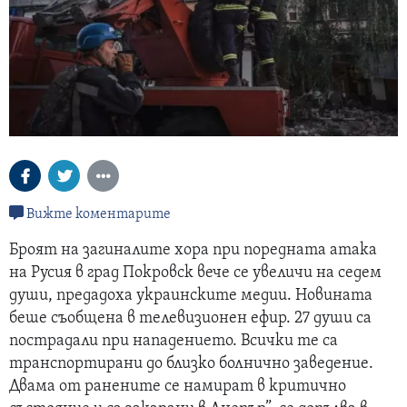
Вижте коментарите
Броят на загиналите хора при поредната атака
на Русия в град Покровск вече се увеличи на седем
души, предадоха украинските медии. Новината
беше съобщена в телевизионен ефир. 27 души са
пострадали при нападението. Всички те са
транспортирани до близко болнично заведение.
Двама от ранените се намират в критично