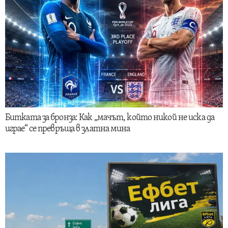
Битката за бронза: Как „мачът, който никой не иска да
играе“ се превръща в златна мина