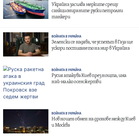
Украйна засилва мерките срещу
санкционираните руски петролни
танкери
ВОЙНАТА В УКРАЙНА
Зеленски се надява, че успехът в Газа ще
ускори постигането на мир в Украйна
ВОЙНАТА В УКРАЙНА
Русия атакува Киев през нощта, има
най-малко осем жертви
ВОЙНАТА В УКРАЙНА
Нов нощен обмен на дронове между Киев
и Москва