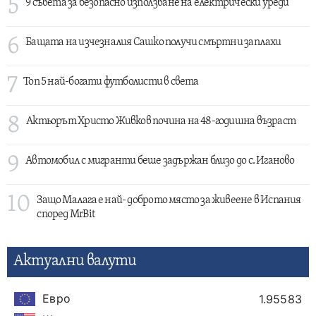
5
9 съвета за безопасно използване на електрически уреди
6
Бащата на изчезналия Сашко получи смъртни заплахи
7
Топ 5 най-богати футболисти в света
8
Актьорът Христо Живков почина на 48-годишна възраст
9
Автомобил с мигранти беше задържан близо до с. Иганово
10
Защо Малага е най- доброто място за живеене в Испания
според MrBit
Актуални валути
Евро
1.95583