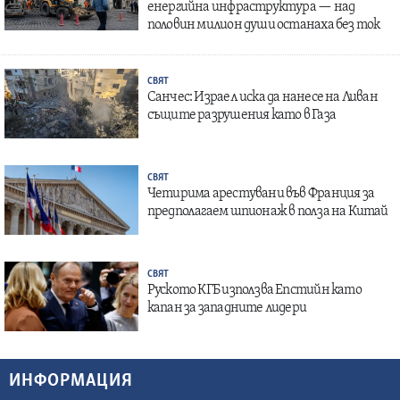
енергийна инфраструктура — над
половин милион души останаха без ток
СВЯТ
Санчес: Израел иска да нанесе на Ливан
същите разрушения като в Газа
СВЯТ
Четирима арестувани във Франция за
предполагаем шпионаж в полза на Китай
СВЯТ
Руското КГБ използва Епстийн като
капан за западните лидери
ИНФОРМАЦИЯ