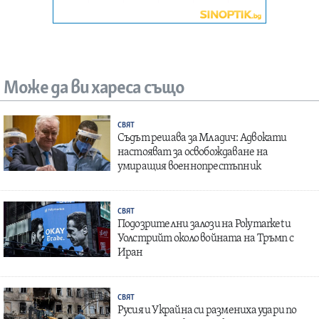
Може да ви хареса също
СВЯТ
Съдът решава за Младич: Адвокати
настояват за освобождаване на
умиращия военнопрестъпник
СВЯТ
Подозрителни залози на Polymarket и
Уолстрийт около войната на Тръмп с
Иран
СВЯТ
Русия и Украйна си размениха удари по