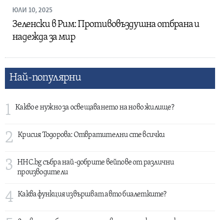
ЮЛИ 10, 2025
Зеленски в Рим: Противовъздушна отбрана и
надежда за мир
Най-популярни
1
Какво е нужно за освещаването на ново жилище?
2
Крисия Тодорова: Отвратителни сте всички
3
HHC.bg събра най-добрите вейпове от различни
производители
4
Каква функция извършват авто биалетките?