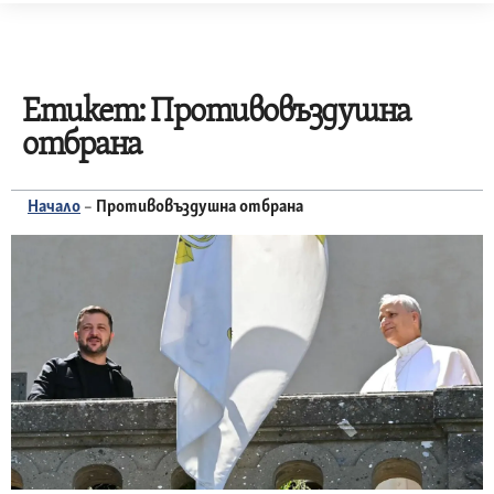
Skip
to
content
Етикет:
Противовъздушна
отбрана
Начало
–
Противовъздушна отбрана