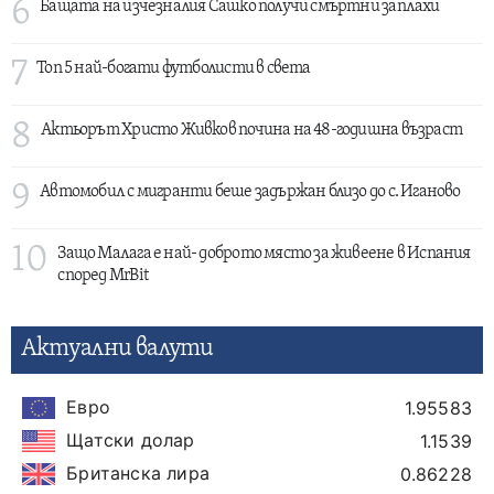
6
Бащата на изчезналия Сашко получи смъртни заплахи
7
Топ 5 най-богати футболисти в света
8
Актьорът Христо Живков почина на 48-годишна възраст
9
Автомобил с мигранти беше задържан близо до с. Иганово
10
Защо Малага е най- доброто място за живеене в Испания
според MrBit
Актуални валути
Евро
1.95583
Щатски долар
1.1539
Британска лира
0.86228