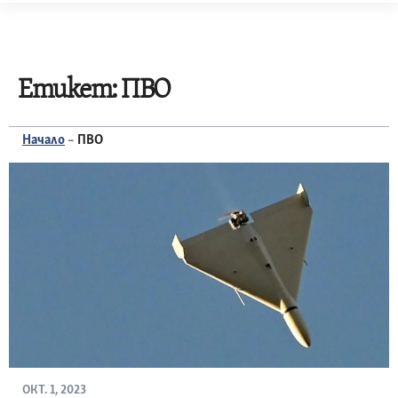
Skip
to
content
Етикет:
ПВО
Начало
–
ПВО
ОКТ. 1, 2023