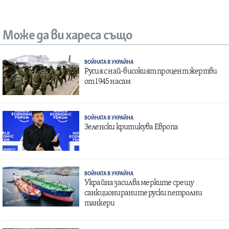
Може да ви хареса също
ВОЙНАТА В УКРАЙНА
Русия с най-високият процент жертви
от 1945 насам
ВОЙНАТА В УКРАЙНА
Зеленски критикува Европа
ВОЙНАТА В УКРАЙНА
Украйна засилва мерките срещу
санкционираните руски петролни
танкери