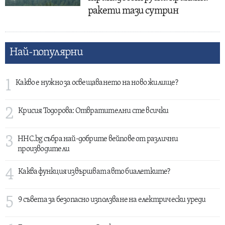
ракети тази сутрин
Най-популярни
1
Какво е нужно за освещаването на ново жилище?
2
Крисия Тодорова: Отвратителни сте всички
3
HHC.bg събра най-добрите вейпове от различни
производители
4
Каква функция извършват авто биалетките?
5
9 съвета за безопасно използване на електрически уреди