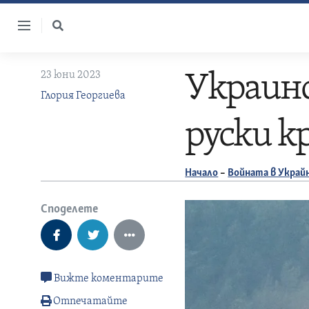
Skip
to
content
23 юни 2023
Украинс
Глория Георгиева
руски 
Начало
–
Войната в Украй
Споделете
Вижте коментарите
Отпечатайте