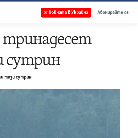
Войната в Украйна
Абонирайте се
а тринадесет
и сутрин
ти тази сутрин