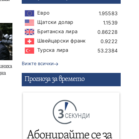
Евро
1.95583
Щатски долар
1.1539
Британска лира
0.86228
Швейцарски франк
0.9222
Турска лира
53.2384
Вижте всички
инаха
дна
Прогнозa за времето
СЕКУНДИ
Абонирайте се за