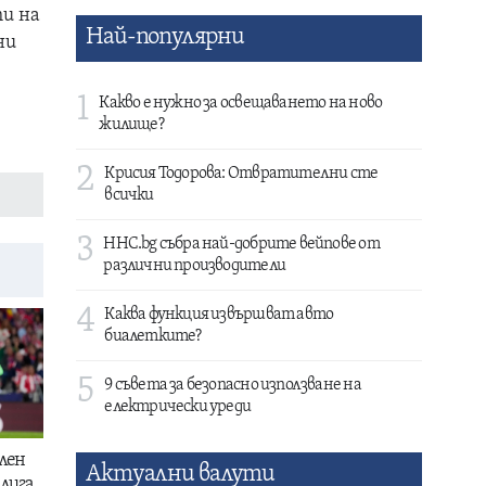
ти на
Най-популярни
ни
1
Какво е нужно за освещаването на ново
жилище?
2
Крисия Тодорова: Отвратителни сте
всички
3
HHC.bg събра най-добрите вейпове от
различни производители
4
Каква функция извършват авто
биалетките?
5
9 съвета за безопасно използване на
електрически уреди
лен
Актуални валути
лига