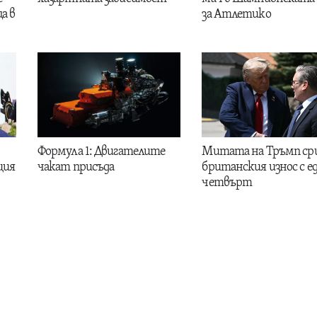
а в
за Атлетико
Формула 1: Двигателите
Митата на Тръмп ср
ция
чакат присъда
британския износ с е
четвърт