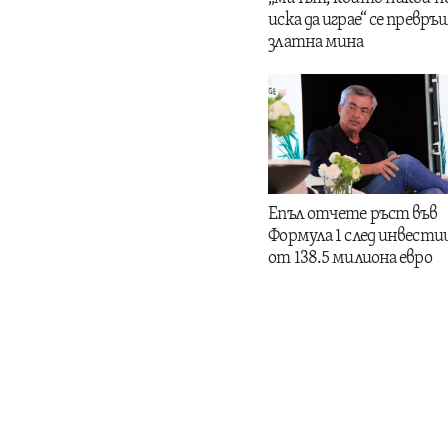
иска да играе“ се превръщ
златна мина
Епъл отчете ръст във
Формула 1 след инвести
от 138.5 милиона евро