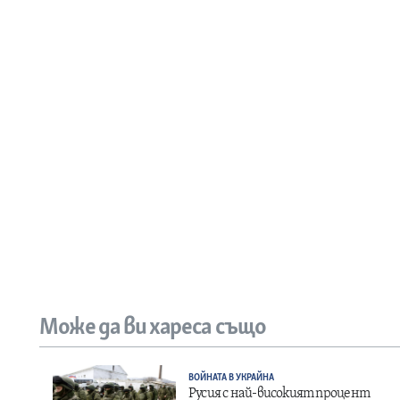
Може да ви хареса също
ВОЙНАТА В УКРАЙНА
Русия с най-високият процент