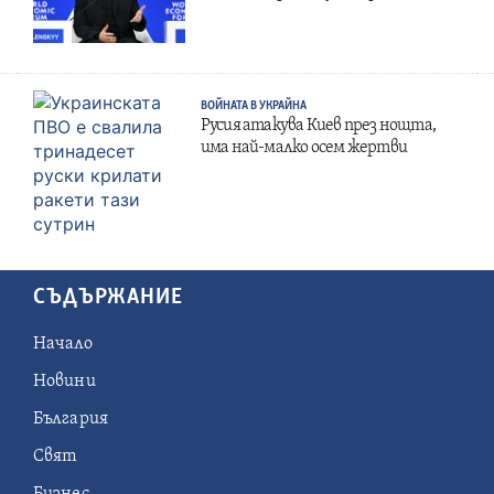
ВОЙНАТА В УКРАЙНА
Русия атакува Киев през нощта,
има най-малко осем жертви
СЪДЪРЖАНИЕ
Начало
Новини
България
Свят