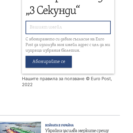
„3 Секунди“
С абонирането си давам съгласие на Euro
Post да използва моя имейл адрес с цел да ми
изпраща избрания бюлетин.
Абонирайте се
Нашите правила за ползване
© Euro Post,
2022
ВОЙНАТА В УКРАЙНА
Украйна засилва мерките срещу