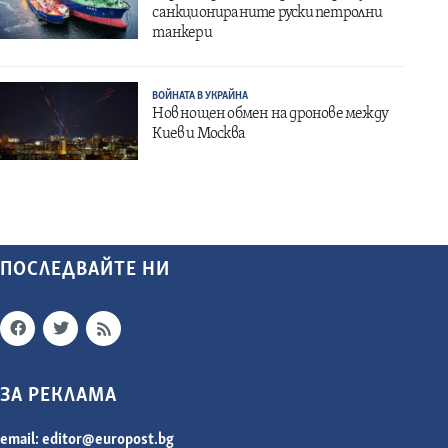
санкционираните руски петролни
танкери
ВОЙНАТА В УКРАЙНА
Нов нощен обмен на дронове между
Киев и Москва
ПОСЛЕДВАЙТЕ НИ
ЗА РЕКЛАМА
email:
editor@europost.bg