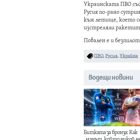
Украинската ПВО съо
Русия по-рано сутри
към летище, което с
изстреляли ракетит
Повален е и безпилот
ПВО
,
Русия
,
Украйна
Водещи новини
Битката за бронза: Как
„мачът, който никой н