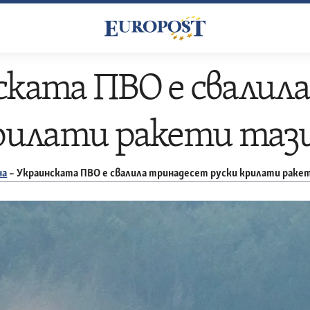
ката ПВО е свалил
крилати ракети таз
на
–
Украинската ПВО е свалила тринадесет руски крилати раке