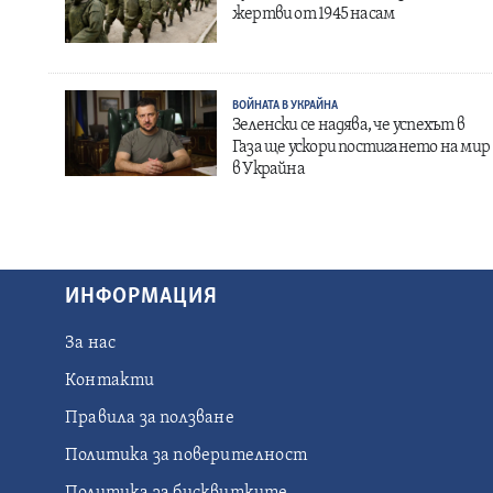
жертви от 1945 насам
ВОЙНАТА В УКРАЙНА
Зеленски се надява, че успехът в
Газа ще ускори постигането на мир
в Украйна
ИНФОРМАЦИЯ
За нас
Контакти
Правила за ползване
Политика за поверителност