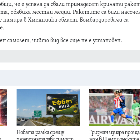
бщи, че е успяла да свали тринадесет крилати раке
нта, обявиха местни медии. Ракетите са били насоче
е намира в Хмелницка област. Бомбардировачи са
е.
ен самолет, чийто вид все още не е установен.
Новата рамка срещу
Гризман изигра проща
е
хазартната зависимост
мач в Шампионската 