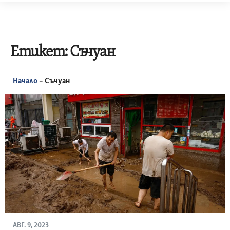
Skip
to
content
Етикет:
Съчуан
Начало
–
Съчуан
АВГ. 9, 2023