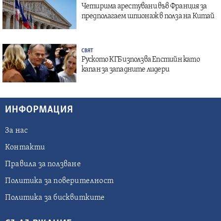
Четирима арестувани във Франция за
предполагаем шпионаж в полза на Китай
СВЯТ
Руското КГБ използва Епстийн като
капан за западните лидери
ИНФОРМАЦИЯ
За нас
Контакти
Правила за ползване
Политика за поверителност
Политика за бисквитките