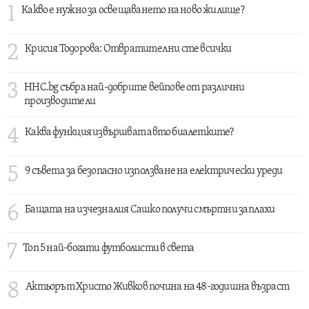
1
Какво е нужно за освещаването на ново жилище?
2
Крисия Тодорова: Отвратителни сте всички
3
HHC.bg събра най-добрите вейпове от различни
производители
4
Каква функция извършват авто биалетките?
5
9 съвета за безопасно използване на електрически уреди
6
Бащата на изчезналия Сашко получи смъртни заплахи
7
Топ 5 най-богати футболисти в света
8
Актьорът Христо Живков почина на 48-годишна възраст