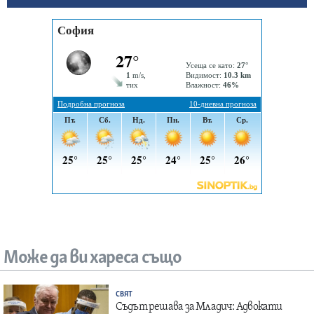
Може да ви хареса също
СВЯТ
Съдът решава за Младич: Адвокати