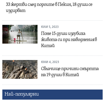
33 жертви след пороите в Пекин, 18 души се
издирват
ЮЛИ 5, 2023
Поне 15 души изгубиха
живота си при наводнения в
Китай
ЮНИ 4, 2023
Свлачище причини смъртта
на 19 души в Китай
Най-популярни