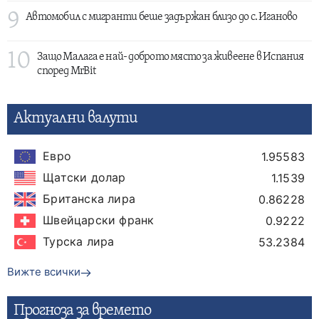
9
Автомобил с мигранти беше задържан близо до с. Иганово
10
Защо Малага е най- доброто място за живеене в Испания
според MrBit
Актуални валути
Евро
1.95583
Щатски долар
1.1539
Британска лира
0.86228
Швейцарски франк
0.9222
Турска лира
53.2384
Вижте всички
Прогнозa за времето