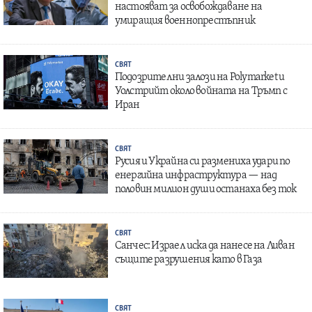
настояват за освобождаване на
умиращия военнопрестъпник
СВЯТ
Подозрителни залози на Polymarket и
Уолстрийт около войната на Тръмп с
Иран
СВЯТ
Русия и Украйна си размениха удари по
енергийна инфраструктура — над
половин милион души останаха без ток
СВЯТ
Санчес: Израел иска да нанесе на Ливан
същите разрушения като в Газа
СВЯТ