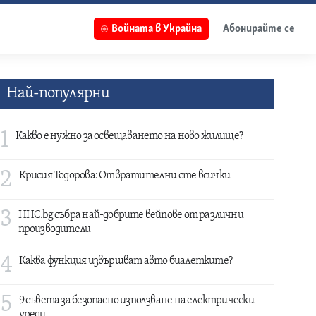
Войната в Украйна
Абонирайте се
Най-популярни
1
Какво е нужно за освещаването на ново жилище?
2
Крисия Тодорова: Отвратителни сте всички
3
HHC.bg събра най-добрите вейпове от различни
производители
4
Каква функция извършват авто биалетките?
5
9 съвета за безопасно използване на електрически
уреди