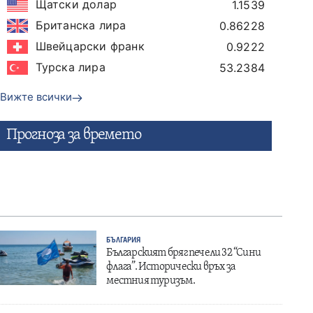
Щатски долар
1.1539
Британска лира
0.86228
Швейцарски франк
0.9222
Турска лира
53.2384
Вижте всички
Прогнозa за времето
БЪЛГАРИЯ
Българският бряг печели 32 “Сини
флага”. Исторически връх за
местния туризъм.