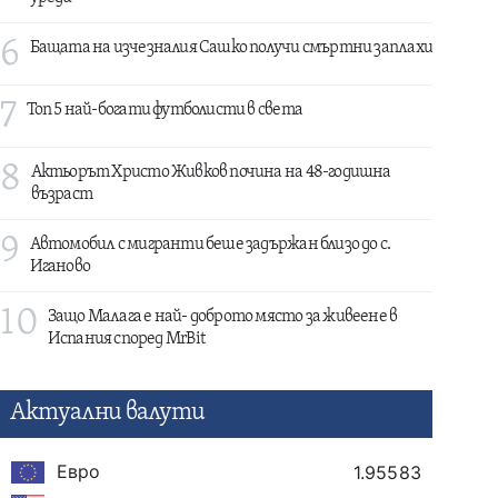
6
Бащата на изчезналия Сашко получи смъртни заплахи
7
Топ 5 най-богати футболисти в света
8
Актьорът Христо Живков почина на 48-годишна
възраст
9
Автомобил с мигранти беше задържан близо до с.
Иганово
10
Защо Малага е най- доброто място за живеене в
Испания според MrBit
Актуални валути
Евро
1.95583