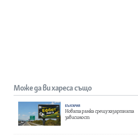
Може да ви хареса също
БЪЛГАРИЯ
Новата рамка срещу хазартната
зависимост