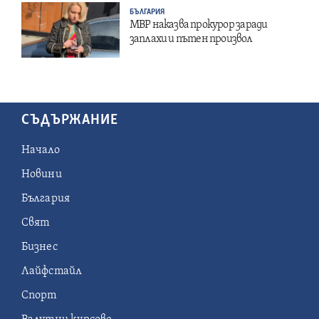
БЪЛГАРИЯ
МВР наказва прокурор заради
заплахи и пътен произвол
СЪДЪРЖАНИЕ
Начало
Новини
България
Свят
Бизнес
Лайфстайл
Спорт