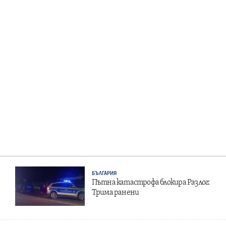
БЪЛГАРИЯ
Пътна катастрофа блокира Разлог:
Трима ранени