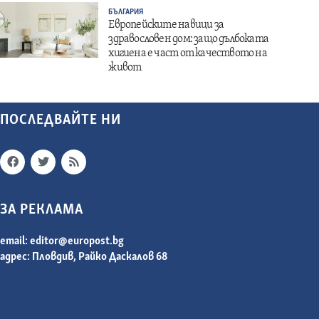
БЪЛГАРИЯ
Европейските навици за
здравословен дом: защо дълбоката
хигиена е част от качеството на
живот
ПОСЛЕДВАЙТЕ НИ
ЗА РЕКЛАМА
email:
editor@europost.bg
адрес: Пловдив, Райко Даскалов 68