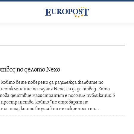
отвод по делото Nexo
 който беше поверено да разглежда жалбите по
неотклонение по случая Nexo, си даде отвод. Като
това действие магистратът е посочил публикации в
 пространство, който “не отговарят на
ността, които внушават не искреност на…