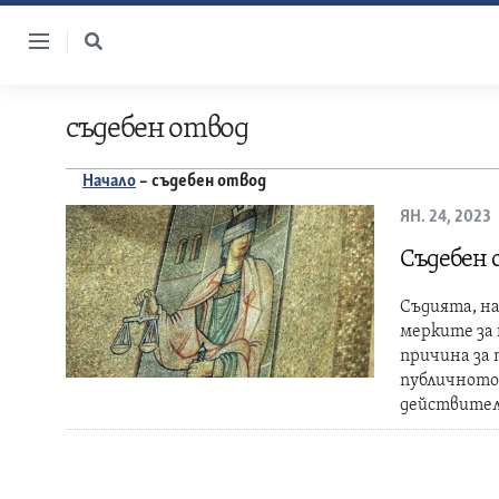
Skip
to
content
съдебен отвод
Начало
–
съдебен отвод
ЯН. 24, 2023
Съдебен 
Съдията, на
мерките за 
причина за 
публичното
действител