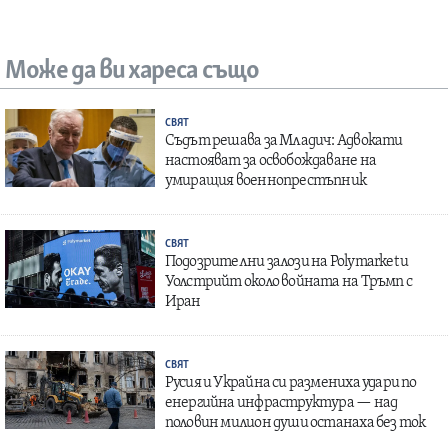
Може да ви хареса също
СВЯТ
Съдът решава за Младич: Адвокати
настояват за освобождаване на
умиращия военнопрестъпник
СВЯТ
Подозрителни залози на Polymarket и
Уолстрийт около войната на Тръмп с
Иран
СВЯТ
Русия и Украйна си размениха удари по
енергийна инфраструктура — над
половин милион души останаха без ток