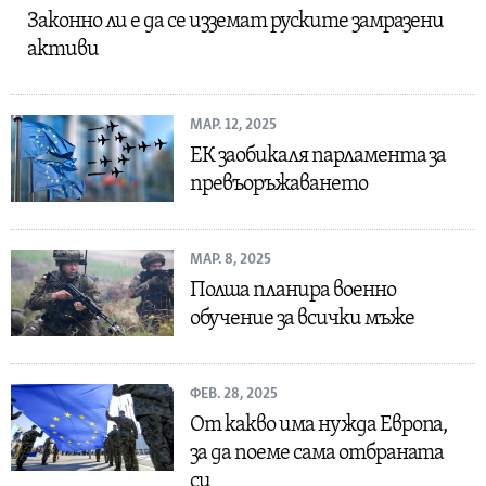
Законно ли е да се изземат руските замразени
активи
МАР. 12, 2025
ЕК заобикаля парламента за
превъоръжаването
МАР. 8, 2025
Полша планира военно
обучение за всички мъже
ФЕВ. 28, 2025
От какво има нужда Европа,
за да поеме сама отбраната
си