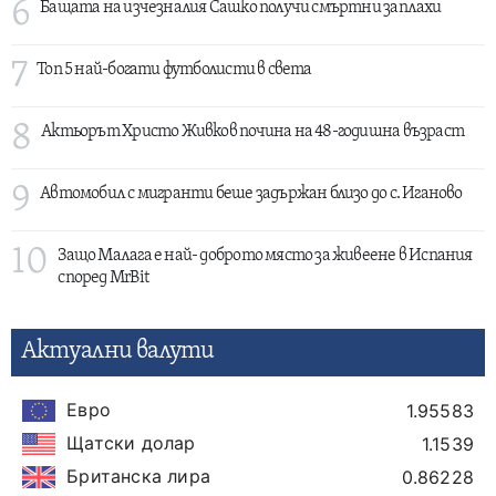
6
Бащата на изчезналия Сашко получи смъртни заплахи
7
Топ 5 най-богати футболисти в света
8
Актьорът Христо Живков почина на 48-годишна възраст
9
Автомобил с мигранти беше задържан близо до с. Иганово
10
Защо Малага е най- доброто място за живеене в Испания
според MrBit
Актуални валути
Евро
1.95583
Щатски долар
1.1539
Британска лира
0.86228