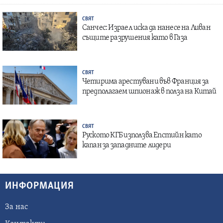
СВЯТ
Санчес: Израел иска да нанесе на Ливан
същите разрушения като в Газа
СВЯТ
Четирима арестувани във Франция за
предполагаем шпионаж в полза на Китай
СВЯТ
Руското КГБ използва Епстийн като
капан за западните лидери
ИНФОРМАЦИЯ
За нас