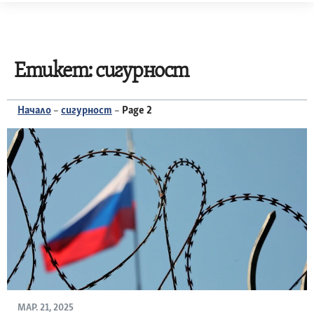
Skip
to
content
Етикет:
сигурност
Начало
–
сигурност
–
Page 2
МАР. 21, 2025