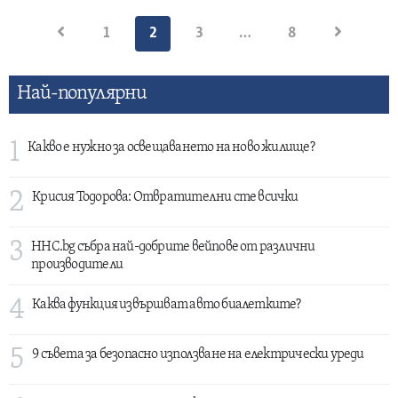
Разделяне
1
2
3
…
8
на
публикациите
Най-популярни
на
страници
1
Какво е нужно за освещаването на ново жилище?
2
Крисия Тодорова: Отвратителни сте всички
3
HHC.bg събра най-добрите вейпове от различни
производители
4
Каква функция извършват авто биалетките?
5
9 съвета за безопасно използване на електрически уреди