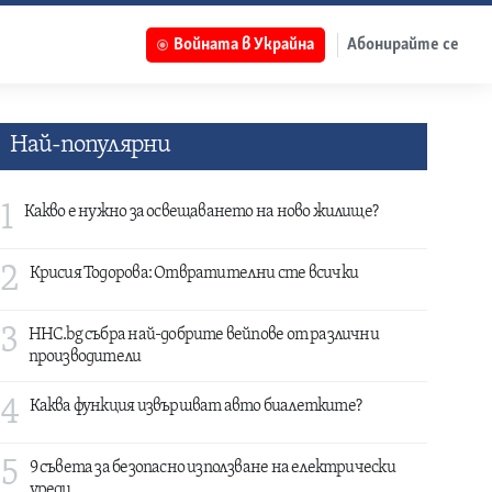
Войната в Украйна
Абонирайте се
Най-популярни
1
Какво е нужно за освещаването на ново жилище?
2
Крисия Тодорова: Отвратителни сте всички
3
HHC.bg събра най-добрите вейпове от различни
производители
4
Каква функция извършват авто биалетките?
5
9 съвета за безопасно използване на електрически
уреди