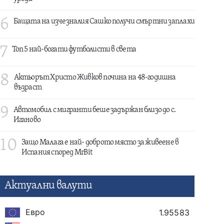
6
Бащата на изчезналия Сашко получи смъртни заплахи
7
Топ 5 най-богати футболисти в света
8
Актьорът Христо Живков почина на 48-годишна
възраст
9
Автомобил с мигранти беше задържан близо до с.
Иганово
10
Защо Малага е най- доброто място за живеене в
Испания според MrBit
Актуални валути
Евро
1.95583