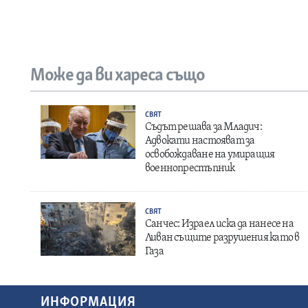
Може да ви хареса също
СВЯТ
Съдът решава за Младич:
Адвокати настояват за
освобождаване на умиращия
военнопрестъпник
СВЯТ
Санчес: Израел иска да нанесе на
Ливан същите разрушения като в
Газа
ИНФОРМАЦИЯ