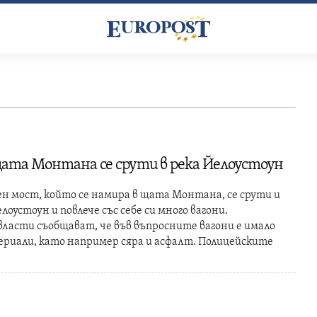
3
ата Монтана се срути в река Йелоустоун
 мост, който се намира в щата Монтана, се срути и
елоустоун и повлече със себе си много вагони.
ласти съобщават, че във въпросните вагони е имало
риали, като например сяра и асфалт. Полицейските