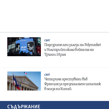
СВЯТ
Подозрителни залози на Polymarket
и Уолстрийт около войната на
Тръмп с Иран
СВЯТ
Четирима арестувани във
Франция за предполагаем шпионаж
в полза на Китай
СЪДЪРЖАНИЕ