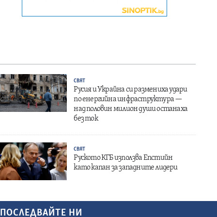
СВЯТ
Русия и Украйна си размениха удари
по енергийна инфраструктура —
над половин милион души останаха
без ток
СВЯТ
Руското КГБ използва Епстийн
като капан за западните лидери
ПОСЛЕДВАЙТЕ НИ