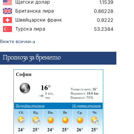
Щатски долар
1.1539
Британска лира
0.86228
Швейцарски франк
0.9222
Турска лира
53.2384
Вижте всички
Прогнозa за времето