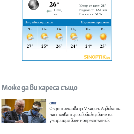
Може да ви хареса също
СВЯТ
Съдът решава за Младич: Адвокати
настояват за освобождаване на
умиращия военнопрестъпник