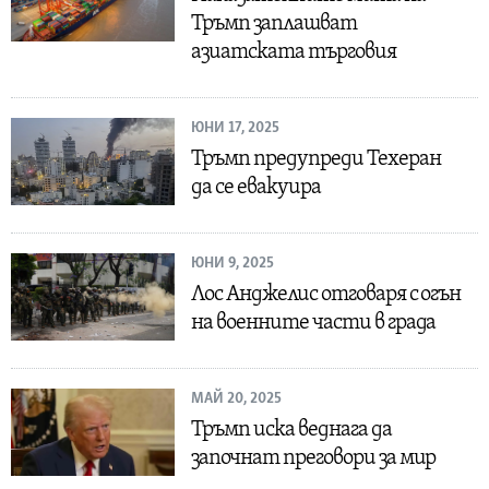
Тръмп заплашват
азиатската търговия
ЮНИ 17, 2025
Тръмп предупреди Техеран
да се евакуира
ЮНИ 9, 2025
Лос Анджелис отговаря с огън
на военните части в града
МАЙ 20, 2025
Тръмп иска веднага да
започнат преговори за мир