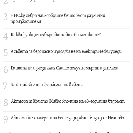
2
3
HHC.bg събра най-добрите вейпове от различни
производители
4
Каква функция извършват авто биалетките?
5
9 съвета за безопасно използване на електрически уреди
6
Бащата на изчезналия Сашко получи смъртни заплахи
7
Топ 5 най-богати футболисти в света
8
Актьорът Христо Живков почина на 48-годишна възраст
9
Автомобил с мигранти беше задържан близо до с. Иганово