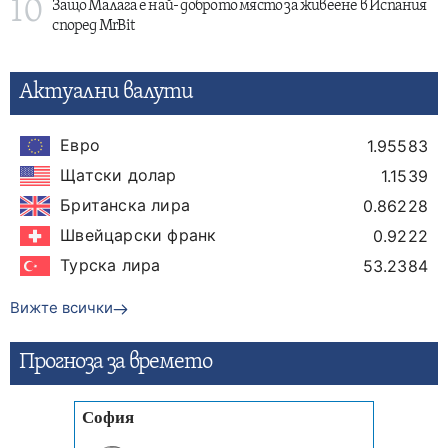
10
Защо Малага е най- доброто място за живеене в Испания
според MrBit
Актуални валути
Евро
1.95583
Щатски долар
1.1539
Британска лира
0.86228
Швейцарски франк
0.9222
Турска лира
53.2384
Вижте всички
Прогнозa за времето