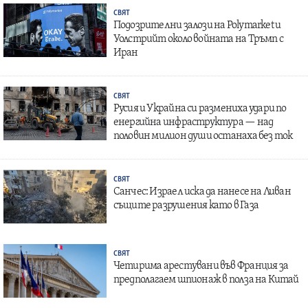
СВЯТ
Подозрителни залози на Polymarket и
Уолстрийт около войната на Тръмп с
Иран
СВЯТ
Русия и Украйна си размениха удари по
енергийна инфраструктура — над
половин милион души останаха без ток
СВЯТ
Санчес: Израел иска да нанесе на Ливан
същите разрушения като в Газа
СВЯТ
Четирима арестувани във Франция за
предполагаем шпионаж в полза на Китай