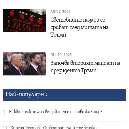
АПР. 7, 2025
Световните пазари се
сриват след митата на
Тръмп
ЯН. 20, 2025
Започва вторият мандат на
президента Тръмп
Най-популярни
1
Какво е нужно за освещаването на ново жилище?
Крисия Тодорова: Отвратителни сте всички