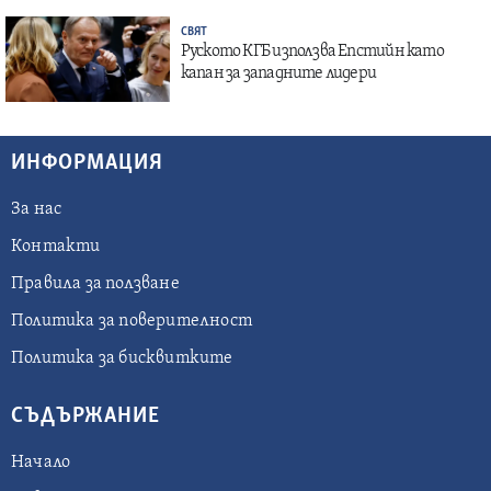
СВЯТ
Руското КГБ използва Епстийн като
капан за западните лидери
ИНФОРМАЦИЯ
За нас
Контакти
Правила за ползване
Политика за поверителност
Политика за бисквитките
СЪДЪРЖАНИЕ
Начало