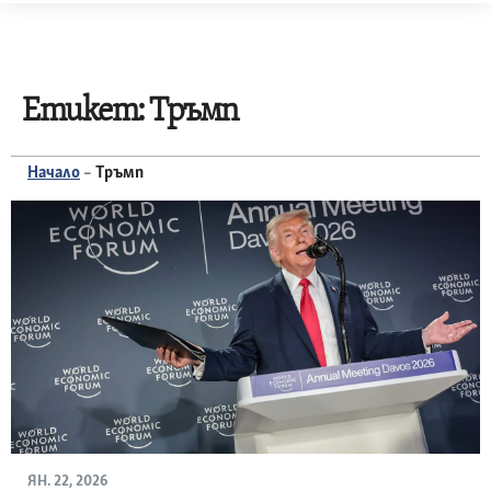
Skip
to
content
Етикет:
Тръмп
Начало
–
Тръмп
ЯН. 22, 2026