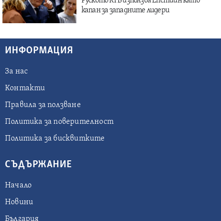
Руското КГБ използва Епстийн като
капан за западните лидери
ИНФОРМАЦИЯ
За нас
Контакти
Правила за ползване
Политика за поверителност
Политика за бисквитките
СЪДЪРЖАНИЕ
Начало
Новини
България