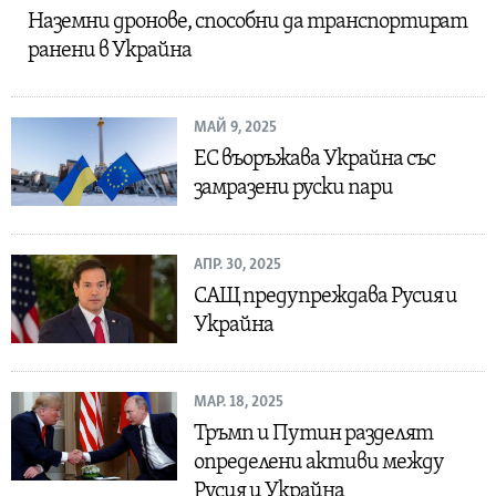
Наземни дронове, способни да транспортират
ранени в Украйна
МАЙ 9, 2025
ЕС въоръжава Украйна със
замразени руски пари
АПР. 30, 2025
САЩ предупреждава Русия и
Украйна
МАР. 18, 2025
Тръмп и Путин разделят
определени активи между
Русия и Украйна