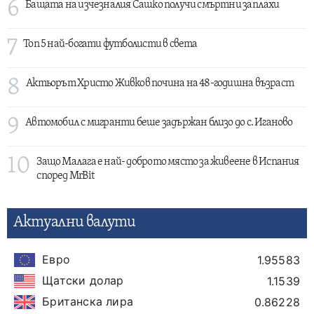
6
Бащата на изчезналия Сашко получи смъртни заплахи
7
Топ 5 най-богати футболисти в света
8
Актьорът Христо Живков почина на 48-годишна възраст
9
Автомобил с мигранти беше задържан близо до с. Иганово
10
Защо Малага е най- доброто място за живеене в Испания
според MrBit
Актуални валути
Евро
1.95583
Щатски долар
1.1539
Британска лира
0.86228