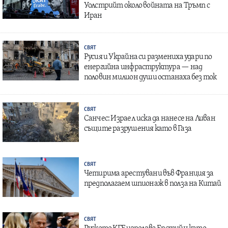
Уолстрийт около войната на Тръмп с
Иран
СВЯТ
Русия и Украйна си размениха удари по
енергийна инфраструктура — над
половин милион души останаха без ток
СВЯТ
Санчес: Израел иска да нанесе на Ливан
същите разрушения като в Газа
СВЯТ
Четирима арестувани във Франция за
предполагаем шпионаж в полза на Китай
СВЯТ