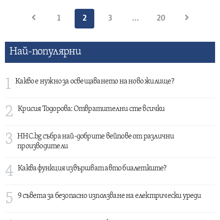
Разделяне
1
2
3
…
20
на
публикациите
Най-популярни
на
страници
1
Какво е нужно за освещаването на ново жилище?
2
Крисия Тодорова: Отвратителни сте всички
3
HHC.bg събра най-добрите вейпове от различни
производители
4
Каква функция извършват авто биалетките?
5
9 съвета за безопасно използване на електрически уреди