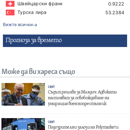
Швейцарски франк
0.9222
Турска лира
53.2384
Вижте всички
Прогнозa за времето
Може да ви хареса също
СВЯТ
Съдът решава за Младич: Адвокати
настояват за освобождаване на
умиращия военнопрестъпник
СВЯТ
Подозрителни залози на Polymarket и