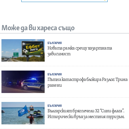
Може да ви хареса също
БЪЛГАРИЯ
Новата рамка срещу хазартната
зависимост
БЪЛГАРИЯ
Пътна катастрофа блокира Разлог: Трима
ранени
БЪЛГАРИЯ
Българският бряг печели 32 “Сини флага”.
Исторически връх за местния туризъм.