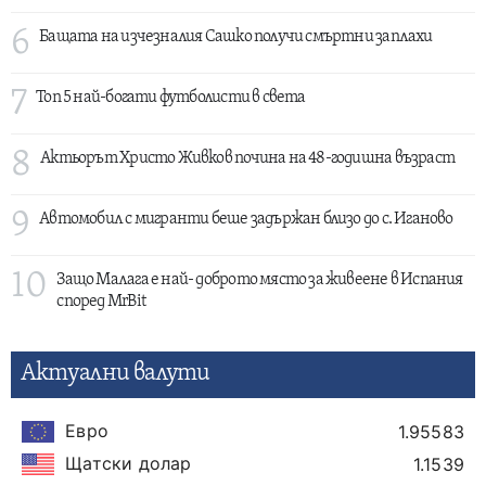
6
Бащата на изчезналия Сашко получи смъртни заплахи
7
Топ 5 най-богати футболисти в света
8
Актьорът Христо Живков почина на 48-годишна възраст
9
Автомобил с мигранти беше задържан близо до с. Иганово
10
Защо Малага е най- доброто място за живеене в Испания
според MrBit
Актуални валути
Евро
1.95583
Щатски долар
1.1539