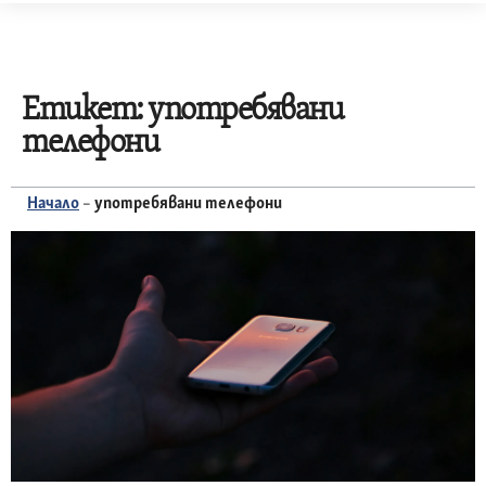
Skip
to
content
Етикет:
употребявани
телефони
Начало
–
употребявани телефони