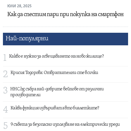
ЮЛИ 28, 2025
Как да спестим пари при покупка на смартфон
Най-популярни
1
Какво е нужно за освещаването на ново жилище?
2
Крисия Тодорова: Отвратителни сте всички
3
HHC.bg събра най-добрите вейпове от различни
производители
4
Каква функция извършват авто биалетките?
5
9 съвета за безопасно използване на електрически уреди