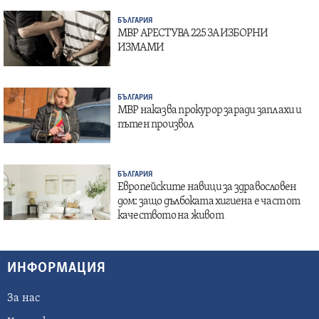
БЪЛГАРИЯ
МВР АРЕСТУВА 225 ЗА ИЗБОРНИ
ИЗМАМИ
БЪЛГАРИЯ
МВР наказва прокурор заради заплахи и
пътен произвол
БЪЛГАРИЯ
Европейските навици за здравословен
дом: защо дълбоката хигиена е част от
качеството на живот
ИНФОРМАЦИЯ
За нас