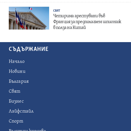
СВЯТ
Четирима арестувани във
Франция за предполагаем шпионаж
в полза на Китай
СЪДЪРЖАНИЕ
Начало
Новини
България
Свят
Бизнес
Лайфстайл
Спорт