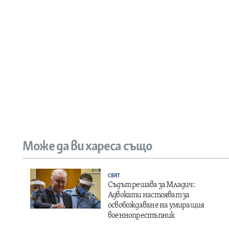
Може да ви хареса също
СВЯТ
Съдът решава за Младич:
Адвокати настояват за
освобождаване на умиращия
военнопрестъпник