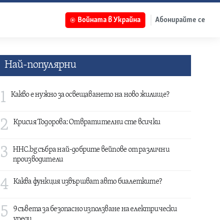
Войната в Украйна
Абонирайте се
Най-популярни
1
Какво е нужно за освещаването на ново жилище?
2
Крисия Тодорова: Отвратителни сте всички
3
HHC.bg събра най-добрите вейпове от различни
производители
4
Каква функция извършват авто биалетките?
5
9 съвета за безопасно използване на електрически
уреди