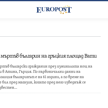
мъртъв българин на гръцкия площад Вати
ртъв български гражданин през изминалата нощ на
 в Атина, Гърция. По първоначални данни на
лиция българинът е на 61 години, а по време на
 бил пред магазин, когато пред него изведнъж се
известен…