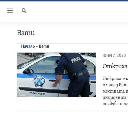
Skip
to
content
Вати
Начало
–
Вати
ЮНИ 7, 2023
Откриха 
Откриха мъ
площад Вати
местната по
инцидента е
появява не