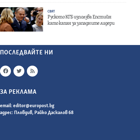
СВЯТ
Руското КГБ използва Епстийн
като капан за западните лидери
ПОСЛЕДВАЙТЕ НИ
ЗА РЕКЛАМА
email:
editor@europost.bg
адрес: Пловдив, Райко Даскалов 68