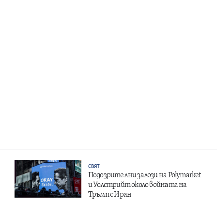
СВЯТ
Подозрителни залози на Polymarket
и Уолстрийт около войната на
Тръмп с Иран