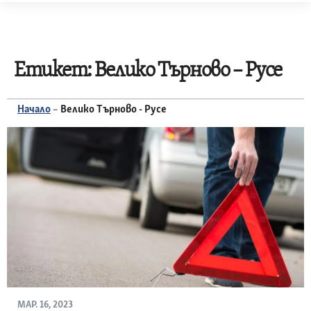
Skip
to
content
Етикет:
Велико Търново – Русе
Начало
–
Велико Търново - Русе
МАР. 16, 2023