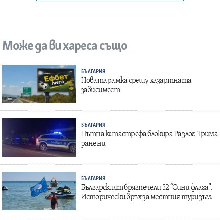
Може да ви хареса също
БЪЛГАРИЯ
Новата рамка срещу хазартната
зависимост
БЪЛГАРИЯ
Пътна катастрофа блокира Разлог: Трима
ранени
БЪЛГАРИЯ
Българският бряг печели 32 “Сини флага”.
Исторически връх за местния туризъм.