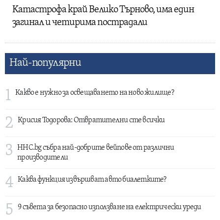
Kaтастрофа край Велико Търново, има един
загинал и четирима пострадали
Най-популярни
1
Какво е нужно за освещаването на ново жилище?
2
Крисия Тодорова: Отвратителни сте всички
3
HHC.bg събра най-добрите вейпове от различни
производители
4
Каква функция извършват авто биалетките?
5
9 съвета за безопасно използване на електрически уреди