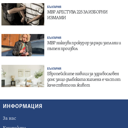
БЪЛГАРИЯ
МВР АРЕСТУВА 225 ЗА ИЗБОРНИ
ИЗМАМИ
БЪЛГАРИЯ
МВР наказва прокурор заради заплахи и
пътен произвол
БЪЛГАРИЯ
Европейските навици за здравословен
дом: защо дълбоката хигиена е част от
качеството на живот
ИНФОРМАЦИЯ
За нас