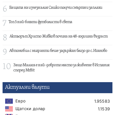
6
Бащата на изчезналия Сашко получи смъртни заплахи
7
Топ 5 най-богати футболисти в света
8
Актьорът Христо Живков почина на 48-годишна възраст
9
Автомобил с мигранти беше задържан близо до с. Иганово
10
Защо Малага е най- доброто място за живеене в Испания
според MrBit
Актуални валути
Евро
1.95583
Щатски долар
1.1539