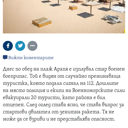
Вижте коментарите
Днес по обед на плаж Арапя е изплувал стар военен
боеприпас. Той е видян от случайно преминаваща
туристка, която подала сигнал на 112. Дошлите
на място полиция и екипи на Военноморските сили
евакуирали 20 туристи, като района е бил
отцепен. След оглед става ясно, че става въпрос за
стартови двигател от зенитна ракета. Тя не
може да се взриви и не представлява опасност.