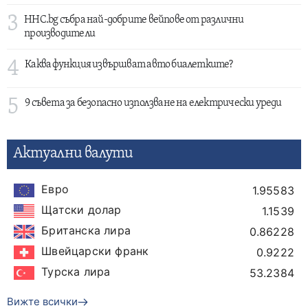
3
HHC.bg събра най-добрите вейпове от различни
производители
4
Каква функция извършват авто биалетките?
5
9 съвета за безопасно използване на електрически уреди
Актуални валути
Евро
1.95583
Щатски долар
1.1539
Британска лира
0.86228
Швейцарски франк
0.9222
Турска лира
53.2384
Вижте всички