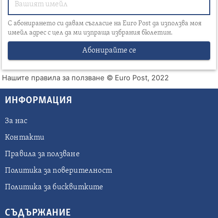
С абонирането си давам съгласие на Euro Post да използва моя
имейл адрес с цел да ми изпраща избрания бюлетин.
Абонирайте се
Нашите правила за ползване
© Euro Post, 2022
ИНФОРМАЦИЯ
За нас
Контакти
Правила за ползване
Политика за поверителност
Политика за бисквитките
СЪДЪРЖАНИЕ