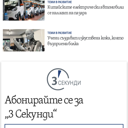
ТЕМИ В РАЗВИТИЕ
Китайските електрически автомобили
се налагат на пазара
ТЕМИ В РАЗВИТИЕ
Учени създават изкуствена кожа, която
възприема болка
СЕКУНДИ
Абонирайте се за
„3 Секунди“