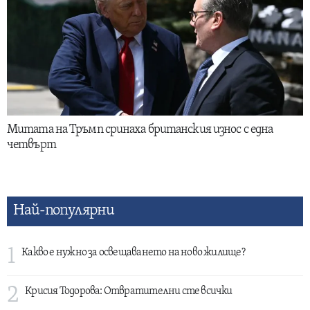
Митата на Тръмп сринаха британския износ с една
четвърт
Най-популярни
1
Какво е нужно за освещаването на ново жилище?
2
Крисия Тодорова: Отвратителни сте всички