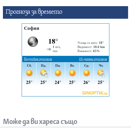
Прогнозa за времето
Може да ви хареса също