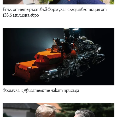
Епъл отчете ръст във Формула 1 след инвестиция от
138.5 милиона евро
Формула 1: Двигателите чакат присъда