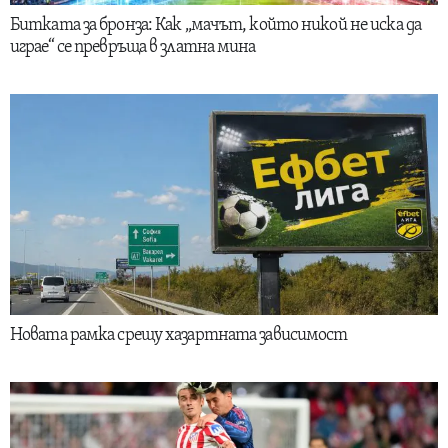
Битката за бронза: Как „мачът, който никой не иска да
играе“ се превръща в златна мина
Новата рамка срещу хазартната зависимост