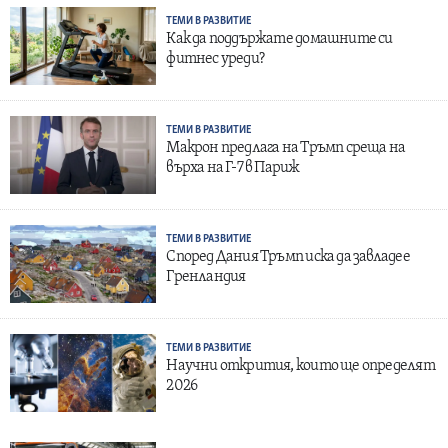
ТЕМИ В РАЗВИТИЕ
Как да поддържате домашните си
фитнес уреди?
ТЕМИ В РАЗВИТИЕ
Макрон предлага на Тръмп среща на
върха на Г-7 в Париж
ТЕМИ В РАЗВИТИЕ
Според Дания Тръмп иска да завладее
Гренландия
ТЕМИ В РАЗВИТИЕ
Научни открития, които ще определят
2026