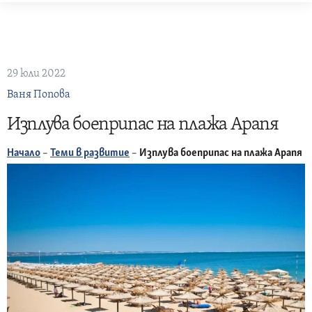
Skip
to
content
29 юли 2022
Ваня Попова
Изплува боеприпас на плажа Арапя
Начало
–
Теми в развитие
–
Изплува боеприпас на плажа Арапя