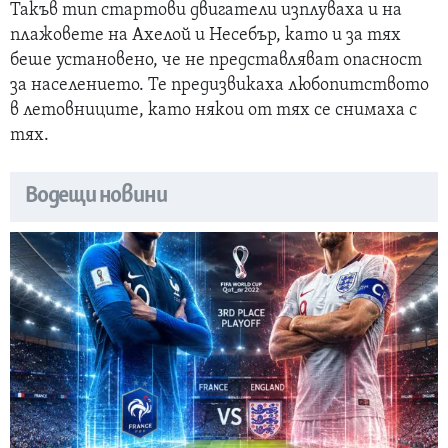
Такъв тип стартови двигатели изплуваха и на
плажовете на Ахелой и Несебър, като и за тях
беше установено, че не представляват опасност
за населението. Те предизвикаха любопитството
в летовниците, като някои от тях се снимаха с
тях.
Водещи новини