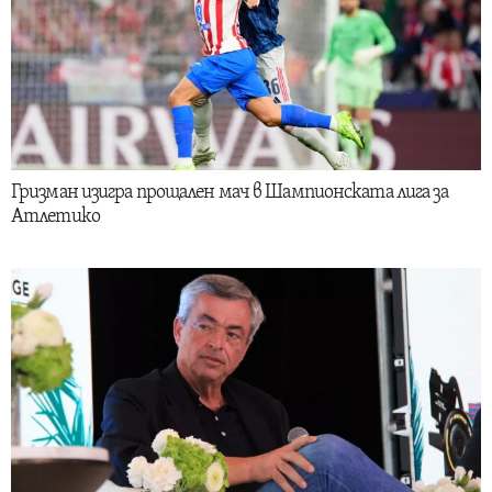
Гризман изигра прощален мач в Шампионската лига за
Атлетико