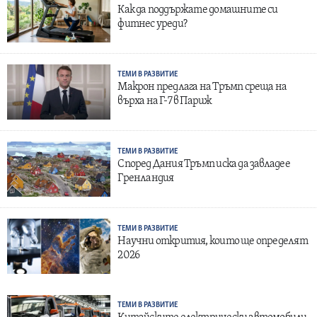
Как да поддържате домашните си
фитнес уреди?
ТЕМИ В РАЗВИТИЕ
Макрон предлага на Тръмп среща на
върха на Г-7 в Париж
ТЕМИ В РАЗВИТИЕ
Според Дания Тръмп иска да завладее
Гренландия
ТЕМИ В РАЗВИТИЕ
Научни открития, които ще определят
2026
ТЕМИ В РАЗВИТИЕ