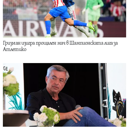
Гризман изигра прощален мач в Шампионската лига за
Атлетико