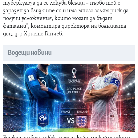
туберкулоза да се лекува вкъщи – първо той е
заразен за близките си и има много голям риск да
получи усложнения, които могат да бъдат
фатални”, коментира директора на болницата
доц. д-р Христо Ганчев.
Водещи новини