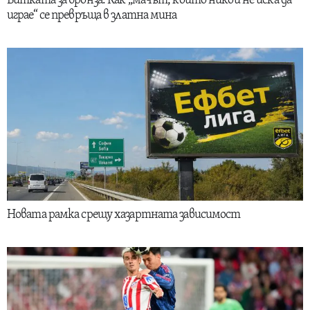
Битката за бронза: Как „мачът, който никой не иска да
играе“ се превръща в златна мина
Новата рамка срещу хазартната зависимост