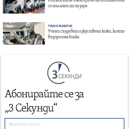
Китайските електрически автомобили
се налагат на пазара
ТЕМИ В РАЗВИТИЕ
Учени създават изкуствена кожа, която
възприема болка
СЕКУНДИ
Абонирайте се за
„3 Секунди“