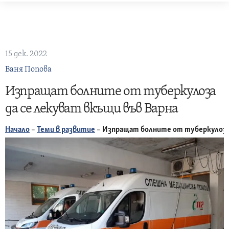
Skip
to
content
15 дек. 2022
Ваня Попова
Изпращат болните от туберкулоза
да се лекуват вкъщи във Варна
Начало
–
Теми в развитие
–
Изпращат болните от туберкулоза 