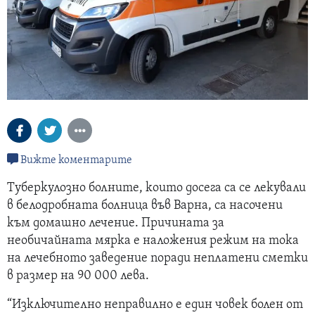
Вижте коментарите
Туберкулозно болните, които досега са се лекували
в белодробната болница във Варна, са насочени
към домашно лечение. Причината за
необичайната мярка е наложения режим на тока
на лечебното заведение поради неплатени сметки
в размер на 90 000 лева.
“Изключително неправилно е един човек болен от