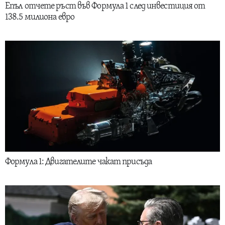
Епъл отчете ръст във Формула 1 след инвестиция от
138.5 милиона евро
Формула 1: Двигателите чакат присъда