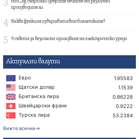
3
HHC.bg събра най-добрите вейпове от различни
производители
4
Каква функция извършват авто биалетките?
5
9 съвета за безопасно използване на електрически уреди
Актуални валути
Евро
1.95583
Щатски долар
1.1539
Британска лира
0.86228
Швейцарски франк
0.9222
Турска лира
53.2384
Вижте всички