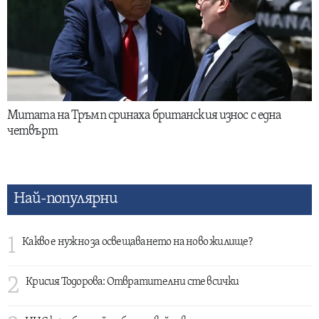
Митата на Тръмп сринаха британския износ с една
четвърт
Най-популярни
1
Какво е нужно за освещаването на ново жилище?
2
Крисия Тодорова: Отвратителни сте всички