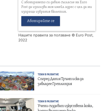
С абонирането си давам съгласие на Euro
Post да използва моя имейл адрес с цел да ми
изпраща избрания бюлетин.
Абонирайте се
Нашите правила за ползване
© Euro Post,
2022
ТЕМИ В РАЗВИТИЕ
Според Дания Тръмп иска да
завладее Гренландия
ТЕМИ В РАЗВИТИЕ
Учени създават изкуствена кожа,
която възприема болка