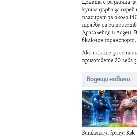
Цената е различна за
купим дърва за огрев
пласират за около 14
трябва да си приготв
Драгалевци и Лозен. 
включен транспорт. М
Ако искате да се нае
пригответе 20 лева з
Водещи новини
Битката за бронза: Как