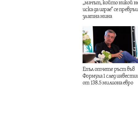
„мачът, който никой н
иска да играе“ се превръщ
златна мина
Епъл отчете ръст във
Формула 1 след инвести
от 138.5 милиона евро