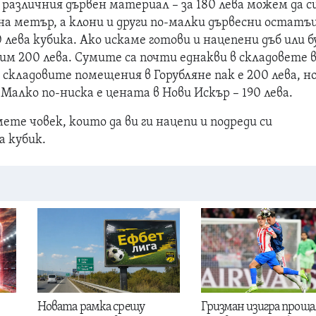
 различния дървен материал – за 180 лева можем да с
 на метър, а клони и други по-малки дървесни остатъц
0 лева кубика. Ако искаме готови и нацепени дъб или б
им 200 лева. Сумите са почти еднакви в складовете 
В складовите помещения в Горубляне пак е 200 лева, но
алко по-ниска е цената в Нови Искър – 190 лева.
мете човек, които да ви ги нацепи и подреди си
а кубик.
Новата рамка срещу
Гризман изигра проща