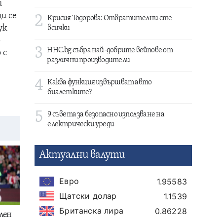
и
и се
2
Крисия Тодорова: Отвратителни сте
ук
всички
в
3
HHC.bg събра най-добрите вейпове от
 с
различни производители
4
Каква функция извършват авто
биалетките?
5
9 съвета за безопасно използване на
електрически уреди
Актуални валути
Евро
1.95583
Щатски долар
1.1539
Британска лира
0.86228
лен