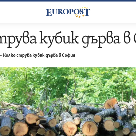
трува кубик дърва в
–
Колко струва кубик дърва в София