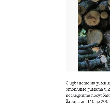
С идването на зимни
отопляме зимата и ко
последните проучвани
варира от 140 до 200 