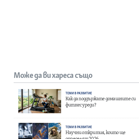
Може да ви хареса също
ТЕМИ В РАЗВИТИЕ
Как да поддържате домашните си
фитнес уреди?
ТЕМИ В РАЗВИТИЕ
Научни открития, които ще
определят 2026