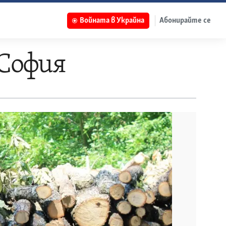
Войната в Украйна
Абонирайте се
 София