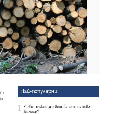
Най-популярни
от
ва
1
Какво е нужно за освещаването на ново
жилище?