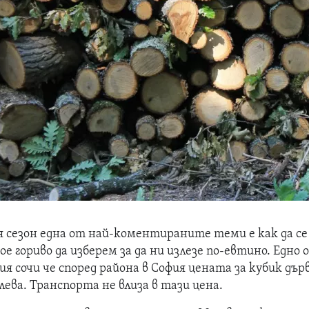
я сезон една от най-коментираните теми е как да се
е гориво да изберем за да ни излезе по-евтино. Едно 
я сочи че според района в София цената за кубик дър
лева. Транспорта не влиза в тази цена.