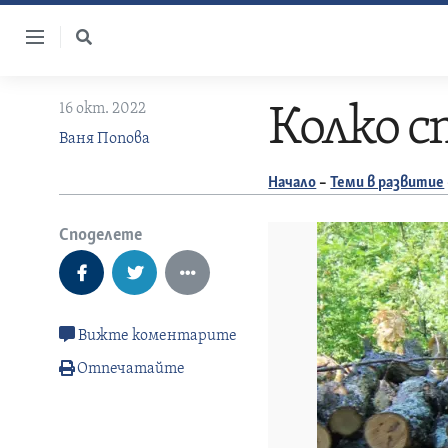
Skip
to
content
16 окт. 2022
Колко с
Ваня Попова
Начало
–
Теми в развитие
Споделете
Вижте коментарите
Отпечатайте