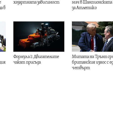
е
хазартната зависимост
мач в Шампионската 
а в
за Атлетико
Формула 1: Двигателите
Митата на Тръмп ср
ция
чакат присъда
британския износ с е
четвърт