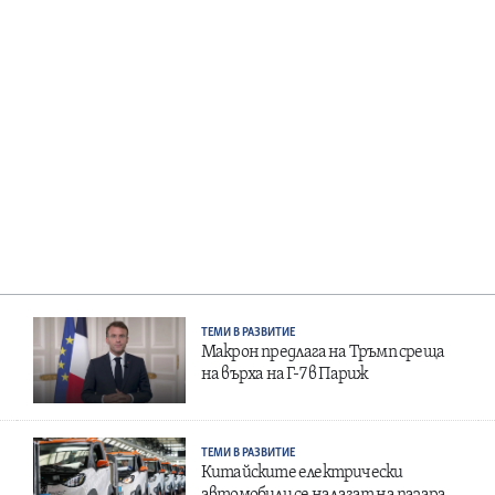
ТЕМИ В РАЗВИТИЕ
Макрон предлага на Тръмп среща
на върха на Г-7 в Париж
ТЕМИ В РАЗВИТИЕ
Китайските електрически
автомобили се налагат на пазара