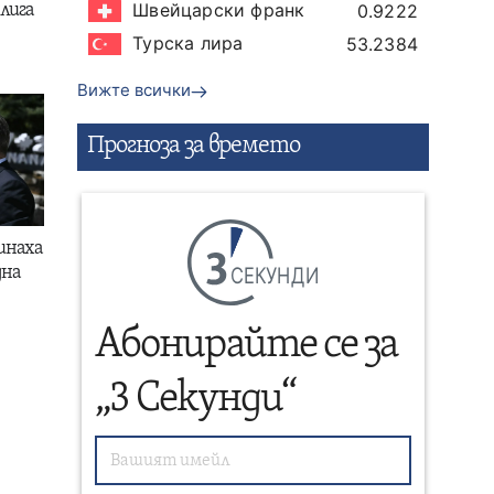
Швейцарски франк
0.9222
лига
Турска лира
53.2384
Вижте всички
Прогнозa за времето
инаха
СЕКУНДИ
дна
Абонирайте се за
„3 Секунди“