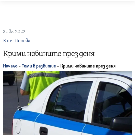
Skip
to
content
3 авг. 2022
Ваня Попова
Крими новините през деня
Начало
–
Теми в развитие
–
Крими новините през деня