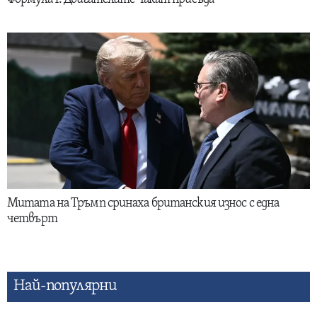
Митата на Тръмп сринаха британския износ с една
четвърт
Най-популярни