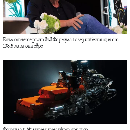
Епъл отчете ръст във Формула 1 след инвестиция от
138.5 милиона евро
Формула 1: Двигателите чакат присъда