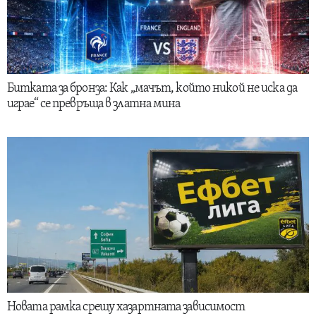
Битката за бронза: Как „мачът, който никой не иска да
играе“ се превръща в златна мина
Новата рамка срещу хазартната зависимост