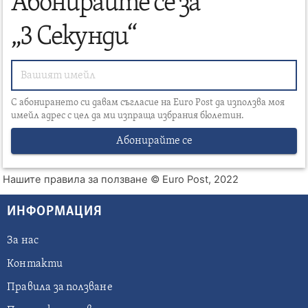
Абонирайте се за
„3 Секунди“
С абонирането си давам съгласие на Euro Post да използва моя
имейл адрес с цел да ми изпраща избрания бюлетин.
Абонирайте се
Нашите правила за ползване
© Euro Post, 2022
ИНФОРМАЦИЯ
За нас
Контакти
Правила за ползване