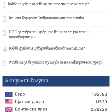
1
Какво е нужно за освещаването на ново жилище?
2
Крисия Тодорова: Отвратителни сте всички
3
HHC.bg събра най-добрите вейпове от различни
производители
4
Каква функция извършват авто биалетките?
5
9 съвета за безопасно използване на електрически уреди
Актуални валути
Евро
1.95583
Щатски долар
1.1539
Британска лира
0.86228