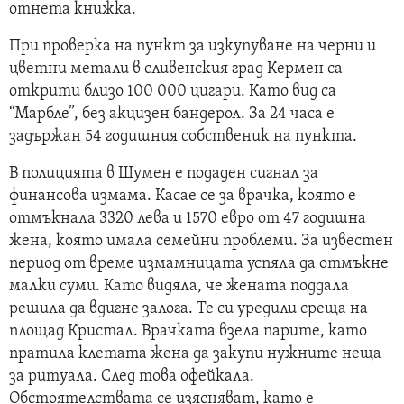
отнета книжка.
При проверка на пункт за изкупуване на черни и
цветни метали в сливенския град Кермен са
открити близо 100 000 цигари. Като вид са
“Марбле”, без акцизен бандерол. За 24 часа е
задържан 54 годишния собственик на пункта.
В полицията в Шумен е подаден сигнал за
финансова измама. Касае се за врачка, която е
отмъкнала 3320 лева и 1570 евро от 47 годишна
жена, която имала семейни проблеми. За известен
период от време измамницата успяла да отмъкне
малки суми. Като видяла, че жената поддала
решила да вдигне залога. Те си уредили среща на
площад Кристал. Врачката взела парите, като
пратила клетата жена да закупи нужните неща
за ритуала. След това офейкала.
Обстоятелствата се изясняват, като е