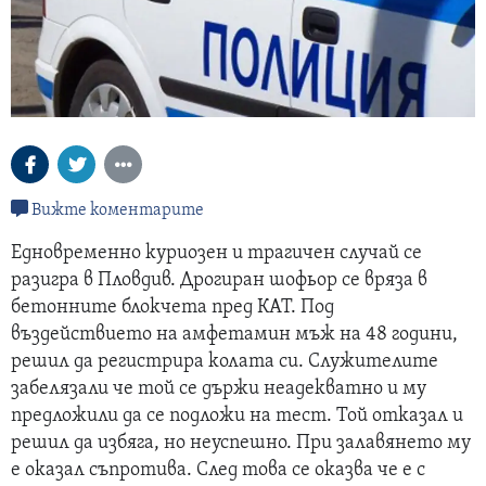
Вижте коментарите
Едновременно куриозен и трагичен случай се
разигра в Пловдив. Дрогиран шофьор се вряза в
бетонните блокчета пред КАТ. Под
въздействието на амфетамин мъж на 48 години,
решил да регистрира колата си. Служителите
забелязали че той се държи неадекватно и му
предложили да се подложи на тест. Той отказал и
решил да избяга, но неуспешно. При залавянето му
е оказал съпротива. След това се оказва че е с