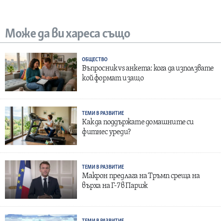
Може да ви хареса също
ОБЩЕСТВО
Въпросник vs анкета: кога да използвате
кой формат и защо
ТЕМИ В РАЗВИТИЕ
Как да поддържате домашните си
фитнес уреди?
ТЕМИ В РАЗВИТИЕ
Макрон предлага на Тръмп среща на
върха на Г-7 в Париж