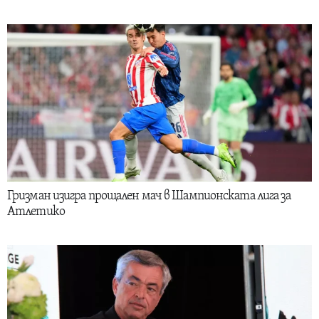
Гризман изигра прощален мач в Шампионската лига за
Атлетико