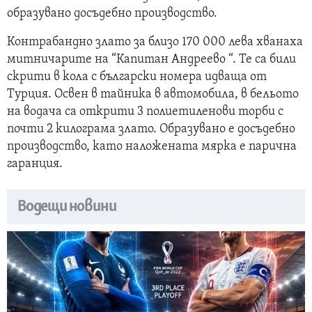
образувано досъдебно производство.
Контрабандно злато за близо 170 000 лева хванаха
митничарите на “Капитан Андреево “. Те са били
скрити в кола с български номера идваща от
Турция. Освен в тайника в автомобила, в бельото
на водача са открити 3 полиетиленови торби с
почти 2 килограма злато. Образувано е досъдебно
производство, като наложената мярка е парична
гаранция.
Водещи новини