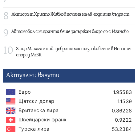
8
Актьорът Христо Живков почина на 48-годишна възраст
9
Автомобил с мигранти беше задържан близо до с. Иганово
10
Защо Малага е най- доброто място за живеене в Испания
според MrBit
Актуални валути
Евро
1.95583
Щатски долар
1.1539
Британска лира
0.86228
Швейцарски франк
0.9222
Турска лира
53.2384