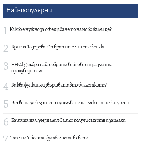
публикациите
Най-популярни
на
страници
1
Какво е нужно за освещаването на ново жилище?
2
Крисия Тодорова: Отвратителни сте всички
3
HHC.bg събра най-добрите вейпове от различни
производители
4
Каква функция извършват авто биалетките?
5
9 съвета за безопасно използване на електрически уреди
6
Бащата на изчезналия Сашко получи смъртни заплахи
7
Топ 5 най-богати футболисти в света