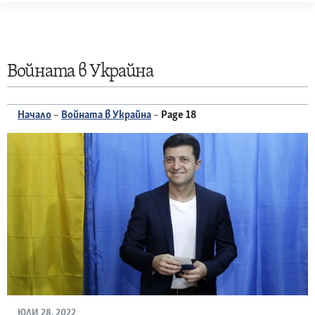
Skip
to
content
Войната в Украйна
Начало
–
Войната в Украйна
–
Page 18
ЮЛИ 28, 2022