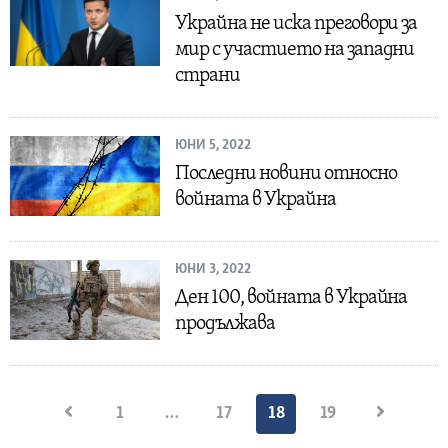
Украйна не иска преговори за
мир с участието на западни
страни
ЮНИ 5, 2022
Последни новини относно
войната в Украйна
ЮНИ 3, 2022
Ден 100, войната в Украйна
продължава
Разделяне
1
…
17
18
19
на