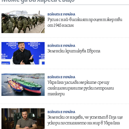
ВОЙНАТА В УКРАЙНА
Русия с най-високият процент жертви
от 1945 насам
ВОЙНАТА В УКРАЙНА
Зеленски критикува Европа
ВОЙНАТА В УКРАЙНА
Украйна засилва мерките срещу
санкционираните руски петролни
танкери
ВОЙНАТА В УКРАЙНА
Зеленски се надява, че успехът в Газа ще
ускори постигането на мир в Украйна