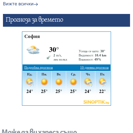
Вижте всички
Прогнозa за времето
Може да ви хареса също