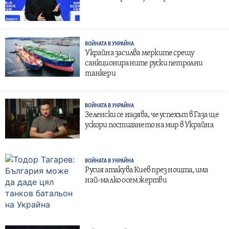
ВОЙНАТА В УКРАЙНА
Украйна засилва мерките срещу
санкционираните руски петролни
танкери
ВОЙНАТА В УКРАЙНА
Зеленски се надява, че успехът в Газа ще
ускори постигането на мир в Украйна
ВОЙНАТА В УКРАЙНА
Русия атакува Киев през нощта, има
най-малко осем жертви