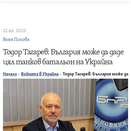
Skip
to
content
22 ян. 2023
Ваня Попова
Тодор Тагарев: България може да даде
цял танков батальон на Украйна
Начало
–
Войната в Украйна
–
Тодор Тагарев: България може да 