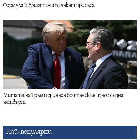
Формула 1: Двигателите чакат присъда
Митата на Тръмп сринаха британския износ с една
четвърт
Най-популярни