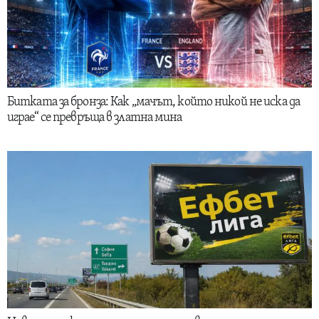
Битката за бронза: Как „мачът, който никой не иска да
играе“ се превръща в златна мина