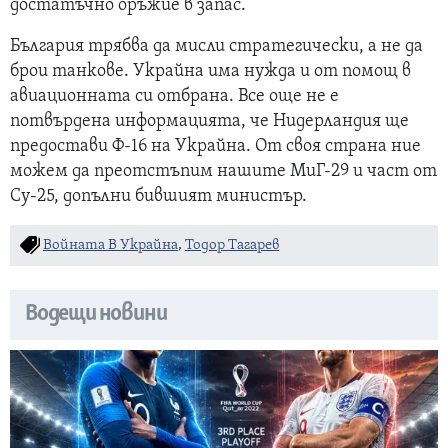
достатъчно оръжие в запас.
България трябва да мисли стратегически, а не да
брои танкове. Украйна има нужда и от помощ в
авиационната си отбрана. Все още не е
потвърдена информацията, че Нидерландия ще
предостави Ф-16 на Украйна. От своя страна ние
можем да преотстъпим нашите МиГ-29 и част от
Су-25, допълни бившият министър.
Войната В Украйна
,
Тодор Тагарев
Водещи новини