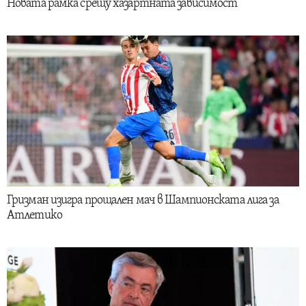
Новата рамка срещу хазартната зависимост
Гризман изигра прощален мач в Шампионската лига за
Атлетико