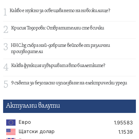
1
Какво е нужно за освещаването на ново жилище?
2
Крисия Тодорова: Отвратителни сте всички
3
HHC.bg събра най-добрите вейпове от различни
производители
4
Каква функция извършват авто биалетките?
5
9 съвета за безопасно използване на електрически уреди
Актуални валути
Евро
1.95583
Щатски долар
1.1539