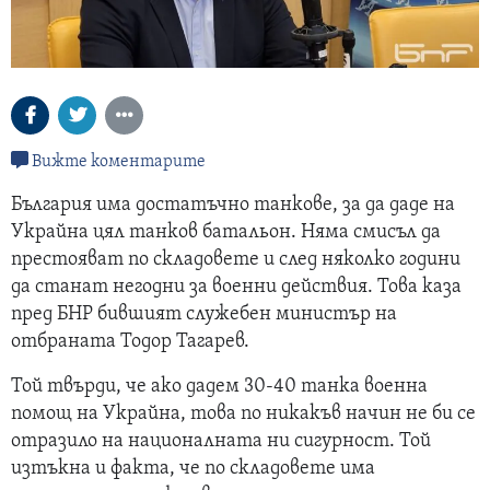
Вижте коментарите
България има достатъчно танкове, за да даде на
Украйна цял танков батальон. Няма смисъл да
престояват по складовете и след няколко години
да станат негодни за военни действия. Това каза
пред БНР бившият служебен министър на
отбраната Тодор Тагарев.
Той твърди, че ако дадем 30-40 танка военна
помощ на Украйна, това по никакъв начин не би се
отразило на националната ни сигурност. Той
изтъкна и факта, че по складовете има