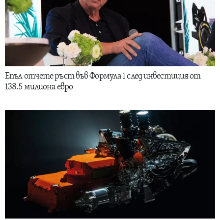
Епъл отчете ръст във Формула 1 след инвестиция от
138.5 милиона евро