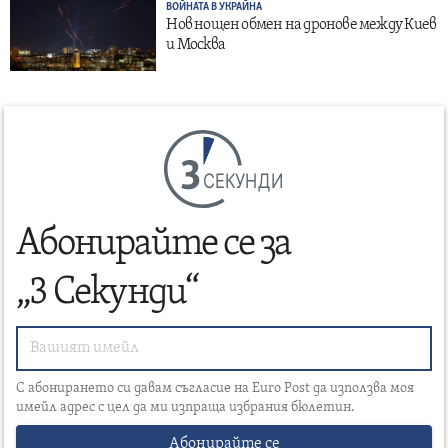
ВОЙНАТА В УКРАЙНА
Нов нощен обмен на дронове между Киев
и Москва
СЕКУНДИ
Абонирайте се за
„3 Секунди“
С абонирането си давам съгласие на Euro Post да използва моя
имейл адрес с цел да ми изпраща избрания бюлетин.
Абонирайте се