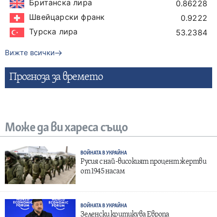
Британска лира
0.86228
Швейцарски франк
0.9222
Турска лира
53.2384
Вижте всички
Прогнозa за времето
Може да ви хареса също
ВОЙНАТА В УКРАЙНА
Русия с най-високият процент жертви
от 1945 насам
ВОЙНАТА В УКРАЙНА
Зеленски критикува Европа