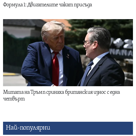
Формула 1: Двигателите чакат присъда
Митата на Тръмп сринаха британския износ с една
четвърт
Най-популярни