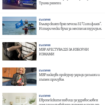
Трима ранени
БЪЛГАРИЯ
Българският бряг печели 32 “Сини флага”.
Исторически връх за местния туризъм.
БЪЛГАРИЯ
МВР АРЕСТУВА 225 ЗА ИЗБОРНИ
ИЗМАМИ
БЪЛГАРИЯ
МВР наказва прокурор заради заплахи и
пътен произвол
БЪЛГАРИЯ
Европейските навици за здравословен