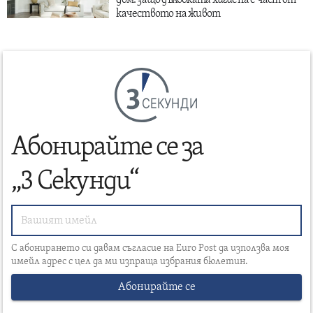
дом: защо дълбоката хигиена е част от
качеството на живот
СЕКУНДИ
Абонирайте се за
„3 Секунди“
С абонирането си давам съгласие на Euro Post да използва моя
имейл адрес с цел да ми изпраща избрания бюлетин.
Абонирайте се