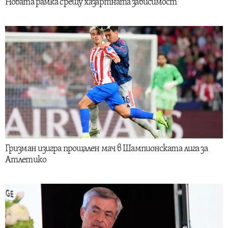
Новата рамка срещу хазартната зависимост
Гризман изигра прощален мач в Шампионската лига за
Атлетико