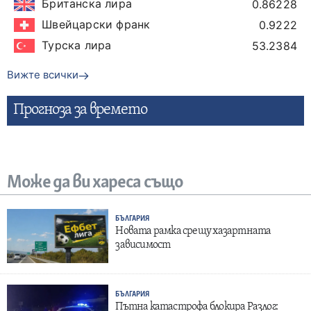
Британска лира
0.86228
Швейцарски франк
0.9222
Турска лира
53.2384
Вижте всички
Прогнозa за времето
Може да ви хареса също
БЪЛГАРИЯ
Новата рамка срещу хазартната
зависимост
БЪЛГАРИЯ
Пътна катастрофа блокира Разлог: