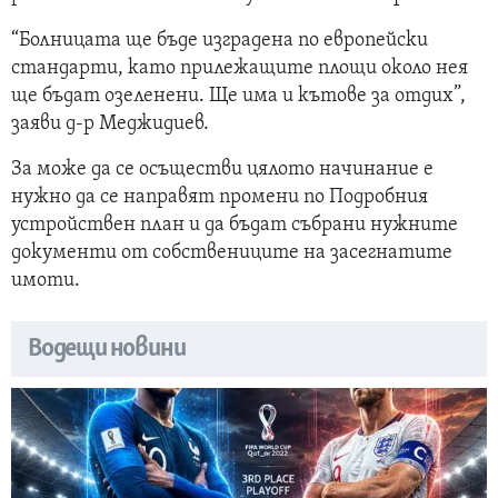
“Болницата ще бъде изградена по европейски
стандарти, като прилежащите площи около нея
ще бъдат озеленени. Ще има и кътове за отдих”,
заяви д-р Меджидиев.
За може да се осъществи цялото начинание е
нужно да се направят промени по Подробния
устройствен план и да бъдат събрани нужните
документи от собствениците на засегнатите
имоти.
Водещи новини