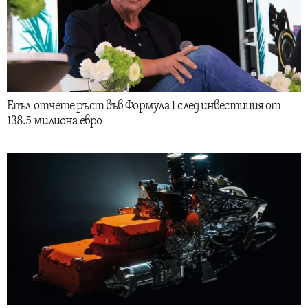
Епъл отчете ръст във Формула 1 след инвестиция от
138.5 милиона евро