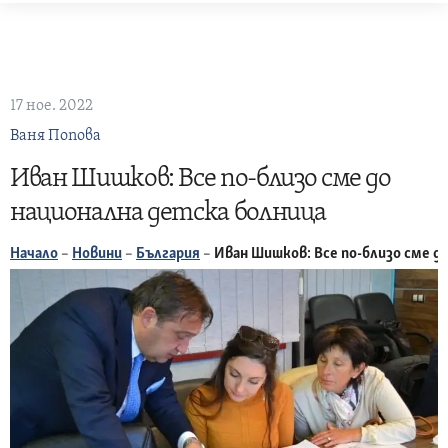
Skip
to
content
17 ное. 2022
Ваня Попова
Иван Шишков: Все по-близо сме до
национална детска болница
Начало
–
Новини
–
България
–
Иван Шишков: Все по-близо сме д