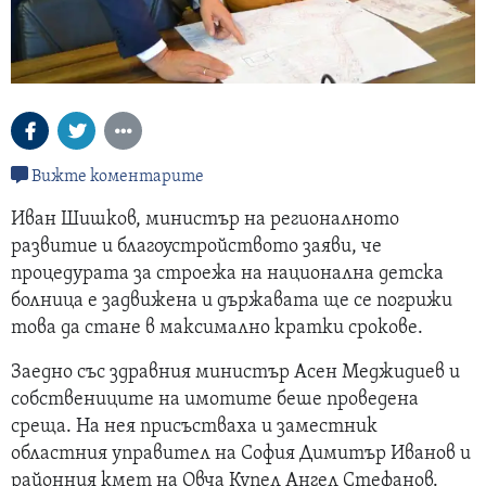
Вижте коментарите
Иван Шишков, министър на регионалното
развитие и благоустройството заяви, че
процедурата за строежа на национална детска
болница е задвижена и държавата ще се погрижи
това да стане в максимално кратки срокове.
Заедно със здравния министър Асен Меджидиев и
собствениците на имотите беше проведена
среща. На нея присъстваха и заместник
областния управител на София Димитър Иванов и
районния кмет на Овча Купел Ангел Стефанов.