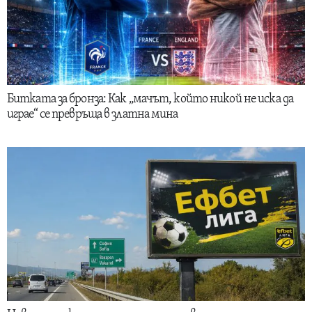
Битката за бронза: Как „мачът, който никой не иска да
играе“ се превръща в златна мина