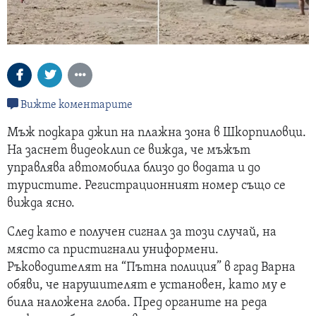
Вижте коментарите
Мъж подкара джип на плажна зона в Шкорпиловци.
На заснет видеоклип се вижда, че мъжът
управлява автомобила близо до водата и до
туристите. Регистрационният номер също се
вижда ясно.
След като е получен сигнал за този случай, на
място са пристигнали униформени.
Ръководителят на “Пътна полиция” в град Варна
обяви, че нарушителят е установен, като му е
била наложена глоба. Пред органите на реда