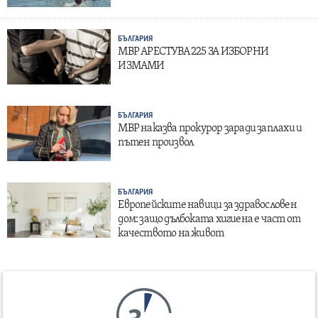
БЪЛГАРИЯ
МВР АРЕСТУВА 225 ЗА ИЗБОРНИ
ИЗМАМИ
БЪЛГАРИЯ
МВР наказва прокурор заради заплахи и
пътен произвол
БЪЛГАРИЯ
Европейските навици за здравословен
дом: защо дълбоката хигиена е част от
качеството на живот