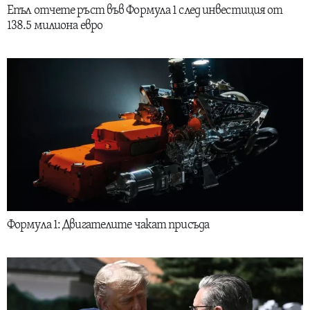
Епъл отчете ръст във Формула 1 след инвестиция от
138.5 милиона евро
Формула 1: Двигателите чакат присъда