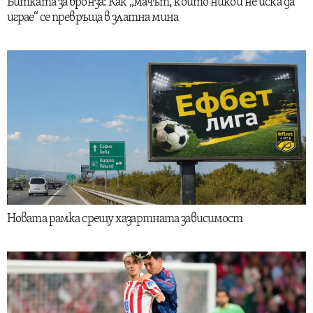
Битката за бронза: Как „мачът, който никой не иска да
играе“ се превръща в златна мина
Новата рамка срещу хазартната зависимост