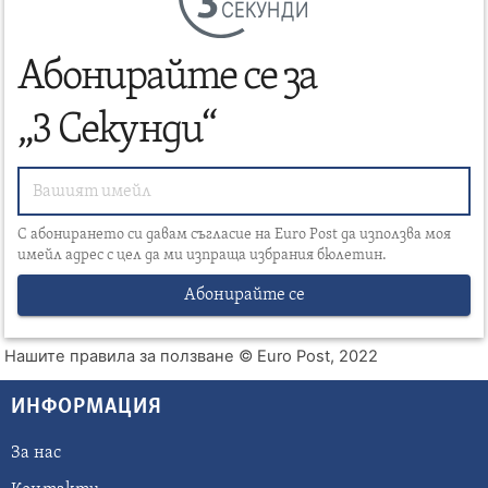
СЕКУНДИ
Абонирайте се за
„3 Секунди“
С абонирането си давам съгласие на Euro Post да използва моя
имейл адрес с цел да ми изпраща избрания бюлетин.
Абонирайте се
Нашите правила за ползване
© Euro Post, 2022
ИНФОРМАЦИЯ
За нас