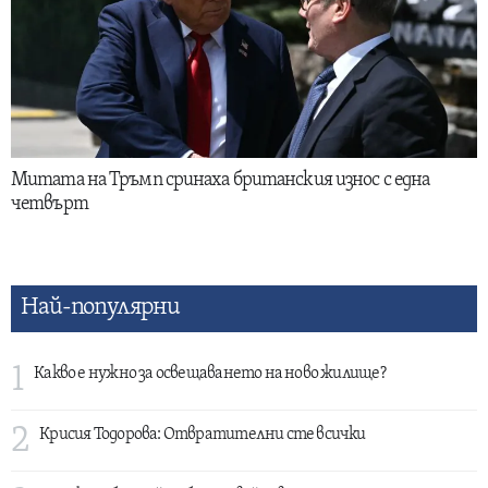
Митата на Тръмп сринаха британския износ с една
четвърт
Най-популярни
1
Какво е нужно за освещаването на ново жилище?
2
Крисия Тодорова: Отвратителни сте всички