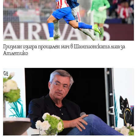
Гризман изигра прощален мач в Шампионската лига за
Атлетико