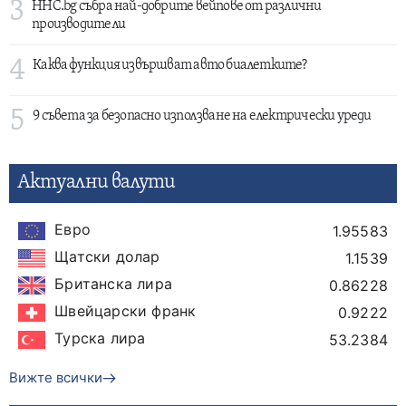
3
HHC.bg събра най-добрите вейпове от различни
производители
4
Каква функция извършват авто биалетките?
5
9 съвета за безопасно използване на електрически уреди
Актуални валути
Евро
1.95583
Щатски долар
1.1539
Британска лира
0.86228
Швейцарски франк
0.9222
Турска лира
53.2384
Вижте всички