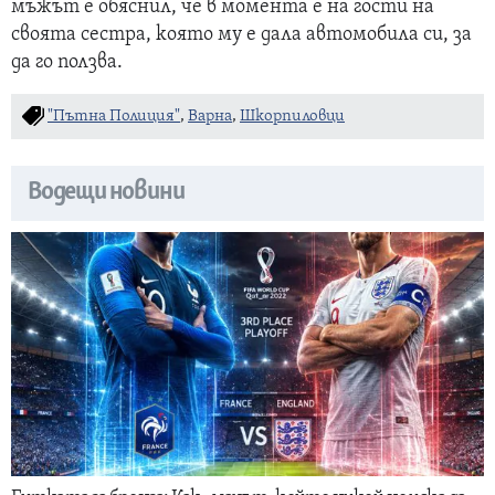
мъжът е обяснил, че в момента е на гости на
своята сестра, която му е дала автомобила си, за
да го ползва.
"Пътна Полиция"
,
Варна
,
Шкорпиловци
Водещи новини