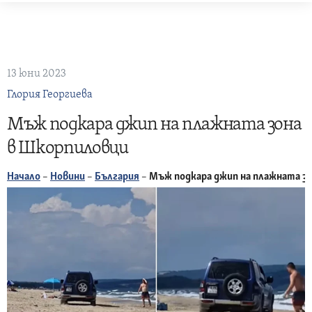
Skip
to
content
13 юни 2023
Глория Георгиева
Мъж подкара джип на плажната зона
в Шкорпиловци
Начало
–
Новини
–
България
–
Мъж подкара джип на плажната з