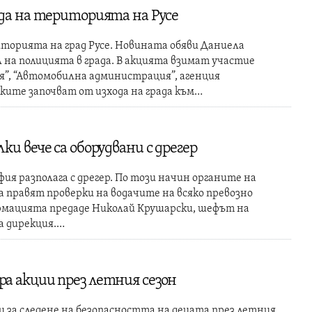
да на територията на Русе
иторията на град Русе. Новината обяви Даниела
 на полицията в града. В акцията взимат участие
”, “Автомобилна администрация”, агенция
ките започват от изхода на града към…
и вече са оборудвани с дрегер
ия разполага с дрегер. По този начин органите на
 правят проверки на водачите на всяко превозно
рмацията предаде Николай Крушарски, шефът на
а дирекция.…
а акции през летния сезон
 за следене на безопасността на децата през летния