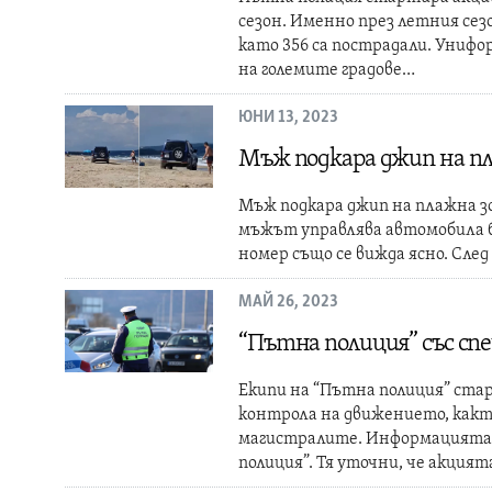
сезон. Именно през летния сез
като 356 са пострадали. Унифо
на големите градове…
ЮНИ 13, 2023
Мъж подкара джип на п
Мъж подкара джип на плажна зо
мъжът управлява автомобила б
номер също се вижда ясно. След
МАЙ 26, 2023
“Пътна полиция” със сп
Екипи на “Пътна полиция” ста
контрола на движението, какт
магистралите. Информацията 
полиция”. Тя уточни, че акцият