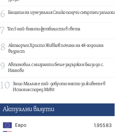
6
Бащата на изчезналия Сашко получи смъртни заплахи
7
Топ 5 най-богати футболисти в света
8
Актьорът Христо Живков почина на 48-годишна
възраст
9
Автомобил с мигранти беше задържан близо до с.
Иганово
10
Защо Малага е най- доброто място за живеене в
Испания според MrBit
Актуални валути
Евро
1.95583