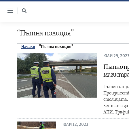
Skip
to
content
“Пътна полиция”
Начало
–
"Пътна полиция"
ЮЛИ 29, 202
Пътно пр
магистра
Пътен инци
Произшестви
столицата.
лентата за 
АПИ. Трафи
ЮЛИ 12, 2023