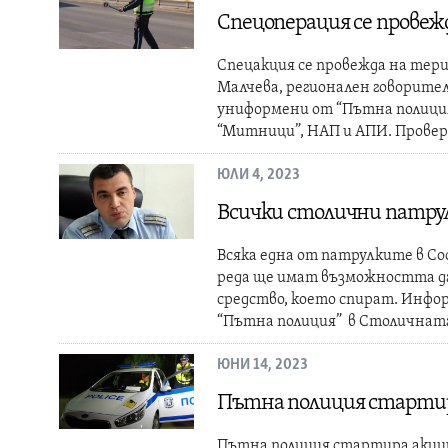
Спецоперация се провеж
Спецакция се провежда на тер
Малчева, регионален говорител
униформени от “Пътна полиция
“Митници”, НАП и АПИ. Провер
ЮЛИ 4, 2023
Всички столични патрулк
Всяка една от патрулките в Соф
реда ще имат възможността да
средство, което спират. Инфо
“Пътна полиция” в Столичнат
ЮНИ 14, 2023
Пътна полиция стартир
Пътна полиция стартира акции