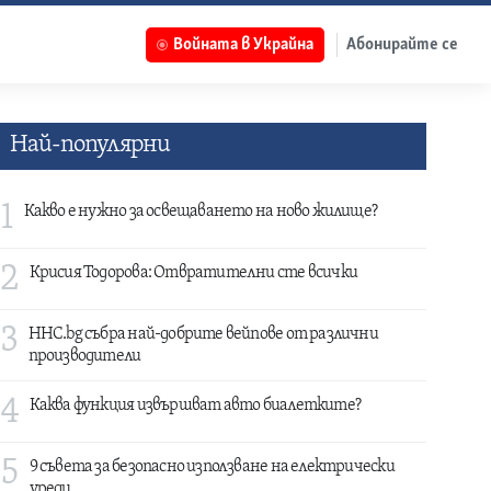
Войната в Украйна
Абонирайте се
Най-популярни
1
Какво е нужно за освещаването на ново жилище?
2
Крисия Тодорова: Отвратителни сте всички
3
HHC.bg събра най-добрите вейпове от различни
производители
4
Каква функция извършват авто биалетките?
5
9 съвета за безопасно използване на електрически
уреди