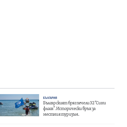
БЪЛГАРИЯ
Българският бряг печели 32 “Сини
флага”. Исторически връх за
местния туризъм.