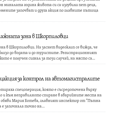
он миналата година живота си са изгубили пет деца,
рмените започват и друга акция по главните пътища
лажната зона в Шкорпиловци
на в Шкорпиловци. На заснет видеоклип се вижда, че
лизо до водата и до туристите. Регистрационният
 като е получен сигнал за този случай, на място са…
ецакция за контрол на автомагистралите
ртираха спецоперация, която е съсредоточена върху
о и към неправилното спиране в аварийните места на
обяви Мария Ботева, главният инспектор от “Пътна
а е започнала точно на…