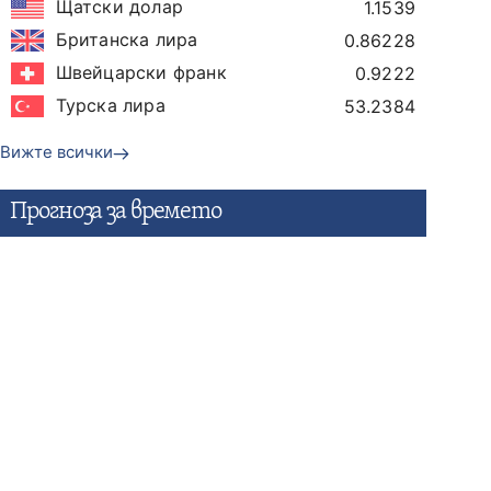
Щатски долар
1.1539
Британска лира
0.86228
Швейцарски франк
0.9222
Турска лира
53.2384
Вижте всички
Прогнозa за времето