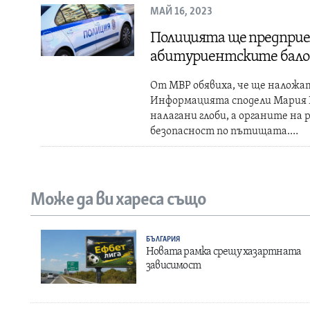
МАЙ 16, 2023
Полицията ще предприе
абитуриентските бало
От МВР обявиха, че ще наложа
Информацията сподели Мария Б
налагани глоби, а органите на
безопасност по пътищата.…
Може да ви хареса също
БЪЛГАРИЯ
Новата рамка срещу хазартната
зависимост