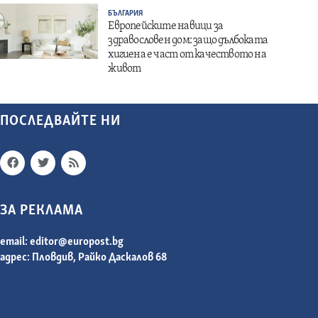
БЪЛГАРИЯ
Европейските навици за
здравословен дом: защо дълбоката
хигиена е част от качеството на
живот
ПОСЛЕДВАЙТЕ НИ
ЗА РЕКЛАМА
email:
editor@europost.bg
адрес: Пловдив, Райко Даскалов 68