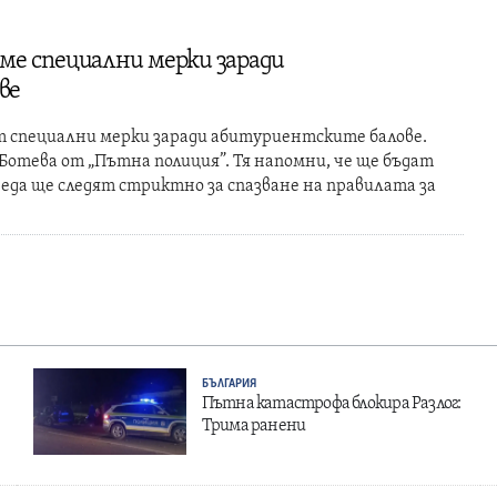
ме специални мерки заради
ве
т специални мерки заради абитуриентските балове.
отева от „Пътна полиция”. Тя напомни, че ще бъдат
 реда ще следят стриктно за спазване на правилата за
БЪЛГАРИЯ
Пътна катастрофа блокира Разлог:
Трима ранени