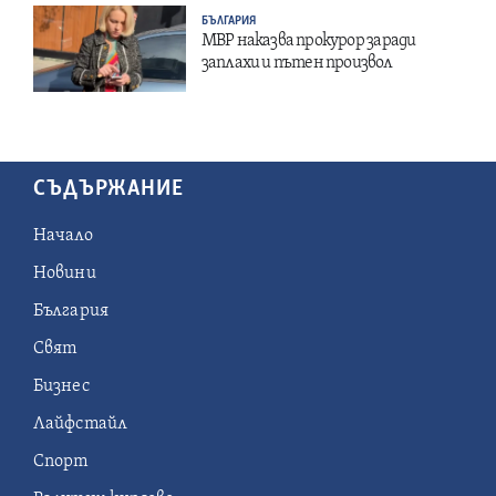
БЪЛГАРИЯ
МВР наказва прокурор заради
заплахи и пътен произвол
СЪДЪРЖАНИЕ
Начало
Новини
България
Свят
Бизнес
Лайфстайл
Спорт