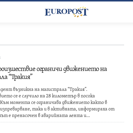
3
оизшествие ограничи движението на
ла “Тракия”
дент възникна на магистрала “Тракия”.
ето се е случило на 28 километър в посока
 Към момента се ограничава движението както в
изпреварване, така и в активната, информираха от
кът е пренасочен в аварийната лента и…