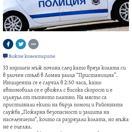
Вижте коментарите
33 годишен мъж почина след като вряза колата си
в уличен стълб в Ломна улица “Пристанищна”.
Инцидента се е случил в 2:50 часа, като
автомобила се е движел с висока скорост и е
излязъл от пътното платно. На място са
пристигнали екипи на бърза помощ и Районната
служба „Пожарна безопасност и защита на
населението“, които са разрязали колата, но мъжа
не е оцелял.