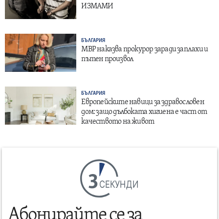
ИЗМАМИ
БЪЛГАРИЯ
МВР наказва прокурор заради заплахи и
пътен произвол
БЪЛГАРИЯ
Европейските навици за здравословен
дом: защо дълбоката хигиена е част от
качеството на живот
СЕКУНДИ
Абонирайте се за