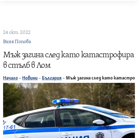
Skip
to
content
24 окт. 2022
Ваня Попова
Мъж загина след като катастрофира
в стълб в Лом
Начало
–
Новини
–
България
–
Мъж загина след като катастроф