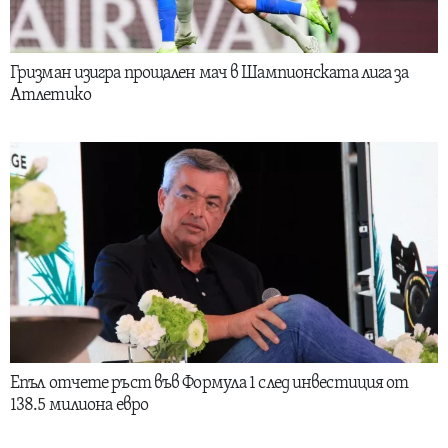
Гризман изигра прощален мач в Шампионската лига за
Атлетико
Епъл отчете ръст във Формула 1 след инвестиция от
138.5 милиона евро