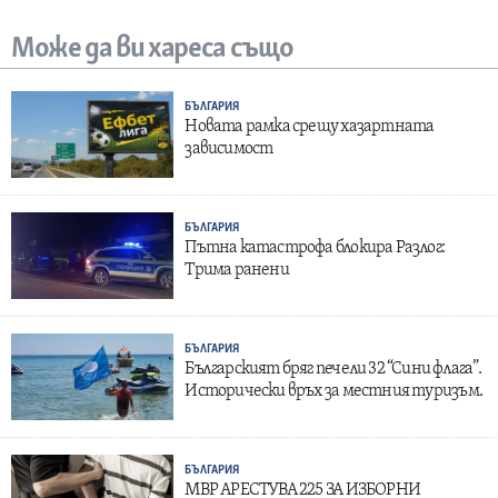
Може да ви хареса също
БЪЛГАРИЯ
Новата рамка срещу хазартната
зависимост
БЪЛГАРИЯ
Пътна катастрофа блокира Разлог:
Трима ранени
БЪЛГАРИЯ
Българският бряг печели 32 “Сини флага”.
Исторически връх за местния туризъм.
БЪЛГАРИЯ
МВР АРЕСТУВА 225 ЗА ИЗБОРНИ