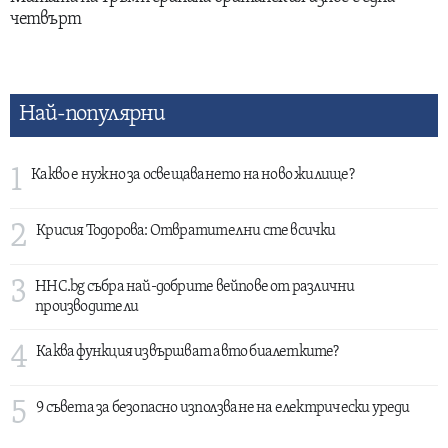
четвърт
Най-популярни
1
Какво е нужно за освещаването на ново жилище?
2
Крисия Тодорова: Отвратителни сте всички
3
HHC.bg събра най-добрите вейпове от различни
производители
4
Каква функция извършват авто биалетките?
5
9 съвета за безопасно използване на електрически уреди