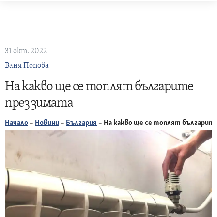
Skip
to
content
31 окт. 2022
Ваня Попова
На какво ще се топлят българите
през зимата
Начало
–
Новини
–
България
–
На какво ще се топлят българит