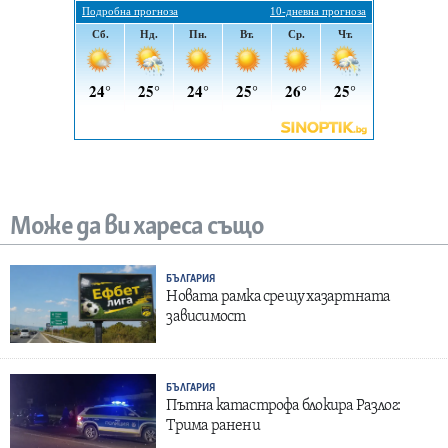
Може да ви хареса също
БЪЛГАРИЯ
Новата рамка срещу хазартната
зависимост
БЪЛГАРИЯ
Пътна катастрофа блокира Разлог:
Трима ранени