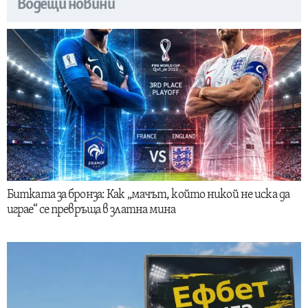
Водещи новини
Битката за бронза: Как „мачът, който никой не иска да
играе“ се превръща в златна мина