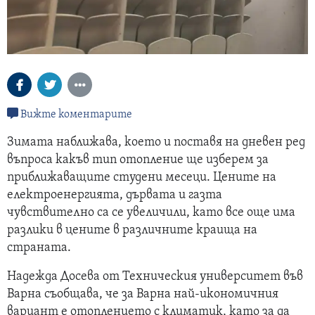
Вижте коментарите
Зимата наближава, което и поставя на дневен ред
въпроса какъв тип отопление ще изберем за
приближаващите студени месеци. Цените на
електроенергията, дървата и газта
чувствително са се увеличили, като все още има
разлики в цените в различните краища на
страната.
Надежда Досева от Техническия университет във
Варна съобщава, че за Варна най-икономичния
вариант е отоплението с климатик, като за да