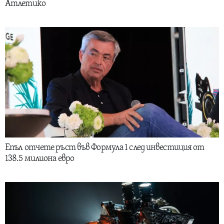
Атлетико
Епъл отчете ръст във Формула 1 след инвестиция от
138.5 милиона евро