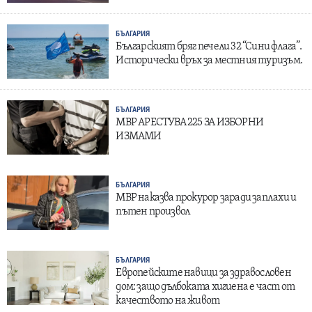
БЪЛГАРИЯ
Българският бряг печели 32 “Сини флага”.
Исторически връх за местния туризъм.
БЪЛГАРИЯ
МВР АРЕСТУВА 225 ЗА ИЗБОРНИ
ИЗМАМИ
БЪЛГАРИЯ
МВР наказва прокурор заради заплахи и
пътен произвол
БЪЛГАРИЯ
Европейските навици за здравословен
дом: защо дълбоката хигиена е част от
качеството на живот