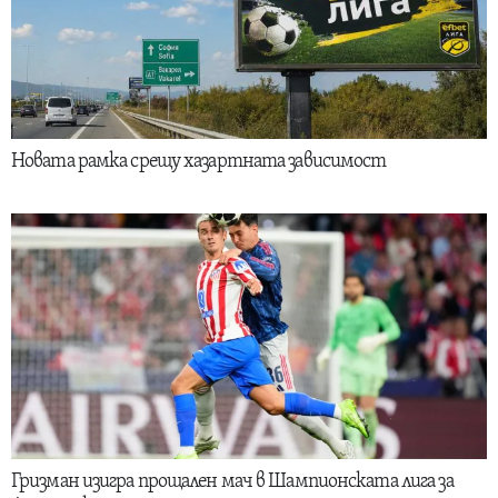
Новата рамка срещу хазартната зависимост
Гризман изигра прощален мач в Шампионската лига за