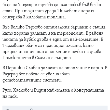
бъде най-изгодно трябва да има такъв във всяка
стая. При този тип уреди 1 киловат енергия
осигурява 3 киловата топлина.
Във Велико Търново оптималния вариант е същия,
като хората залагат и на термопомпи. В района
цената за кубик дърва е една от най-големите. В
Търговище обаче са традиционалисти, като
предпочитания тип отопление е печка на дърва.
Положението в Смолян е същото.
В Перник и Сливен залагат на отопление с парно. В
Разград все повече се увеличават
фотоволтаичните системи.
Русе, Хасково и Видин най-голяма е консумацията
на ток.