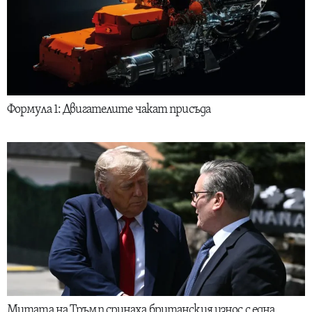
Формула 1: Двигателите чакат присъда
Митата на Тръмп сринаха британския износ с една