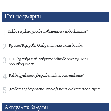
Най-популярни
1
Какво е нужно за освещаването на ново жилище?
2
Крисия Тодорова: Отвратителни сте всички
3
HHC.bg събра най-добрите вейпове от различни
производители
4
Каква функция извършват авто биалетките?
5
9 съвета за безопасно използване на електрически уреди
Актуални валути