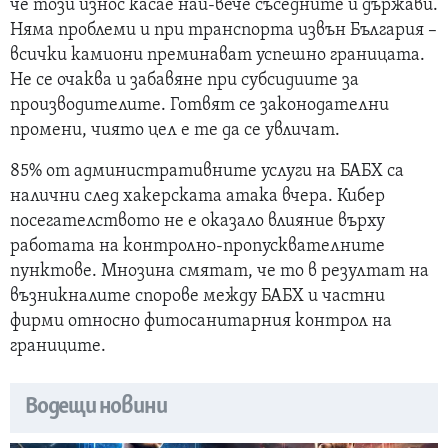
че този износ касае най-вече съседните и държави.
Няма проблеми и при транспорта извън България –
всички камиони преминават успешно границата.
Не се очаква и забавяне при субсидиите за
производителите. Готвят се законодателни
промени, чиято цел е те да се увличат.
85% от административните услуги на БАБХ са
налични след хакерската атака вчера. Кибер
посегателството не е оказало влияние върху
работата на контролно-пропусквателните
пунктове. Мнозина смятат, че то в резултат на
възникналите спорове между БАБХ и частни
фирми относно фитосанитарния контрол на
границите.
Водещи новини