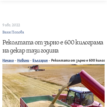
Skip
to
content
9 авг. 2022
Ваня Попова
Реколтата от зърно е 600 килограма
на декар тази година
Начало
–
Новини
–
България
–
Реколтата от зърно е 600 килогр