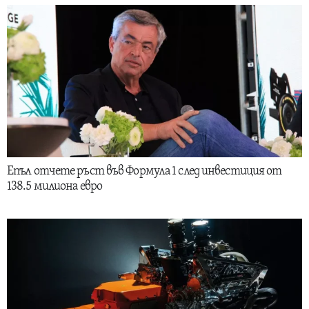
Епъл отчете ръст във Формула 1 след инвестиция от
138.5 милиона евро