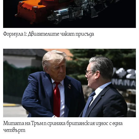
Формула 1: Двигателите чакат присъда
Митата на Тръмп сринаха британския износ с една
четвърт