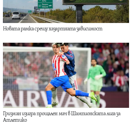
Новата рамка срещу хазартната зависимост
Гризман изигра прощален мач в Шампионската лига за
Атлетико