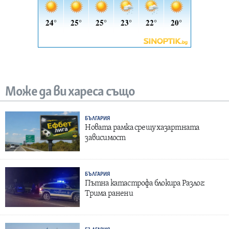
Може да ви хареса също
БЪЛГАРИЯ
Новата рамка срещу хазартната
зависимост
БЪЛГАРИЯ
Пътна катастрофа блокира Разлог:
Трима ранени