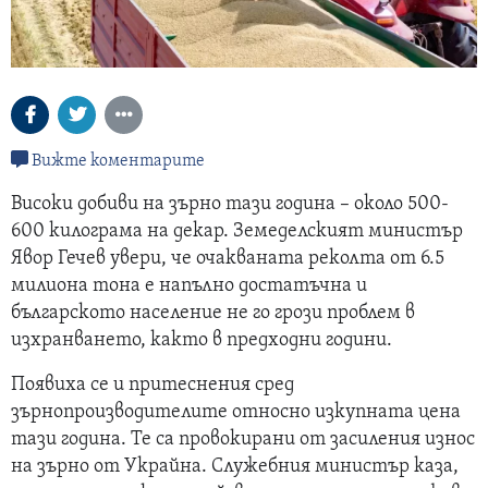
Вижте коментарите
Високи добиви на зърно тази година – около 500-
600 килограма на декар. Земеделският министър
Явор Гечев увери, че очакваната реколта от 6.5
милиона тона е напълно достатъчна и
българското население не го грози проблем в
изхранването, както в предходни години.
Появиха се и притеснения сред
зърнопроизводителите относно изкупната цена
тази година. Те са провокирани от засиления износ
на зърно от Украйна. Служебния министър каза,