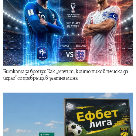
Битката за бронза: Как „мачът, който никой не иска да
играе“ се превръща в златна мина