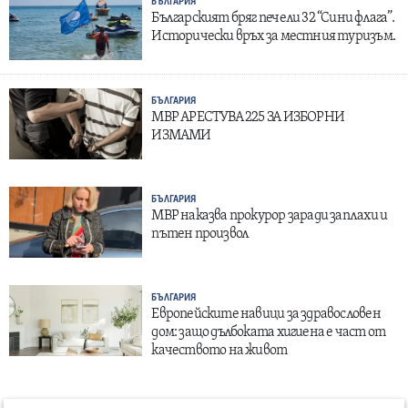
БЪЛГАРИЯ
Българският бряг печели 32 “Сини флага”.
Исторически връх за местния туризъм.
БЪЛГАРИЯ
МВР АРЕСТУВА 225 ЗА ИЗБОРНИ
ИЗМАМИ
БЪЛГАРИЯ
МВР наказва прокурор заради заплахи и
пътен произвол
БЪЛГАРИЯ
Европейските навици за здравословен
дом: защо дълбоката хигиена е част от
качеството на живот