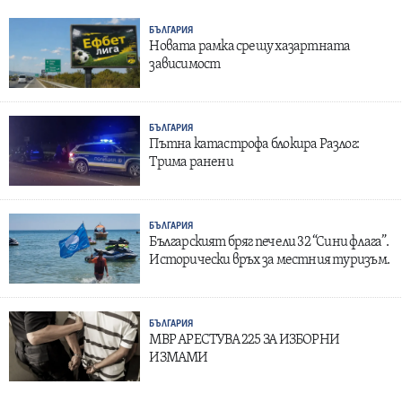
БЪЛГАРИЯ
Новата рамка срещу хазартната
зависимост
БЪЛГАРИЯ
Пътна катастрофа блокира Разлог:
Трима ранени
БЪЛГАРИЯ
Българският бряг печели 32 “Сини флага”.
Исторически връх за местния туризъм.
БЪЛГАРИЯ
МВР АРЕСТУВА 225 ЗА ИЗБОРНИ
ИЗМАМИ