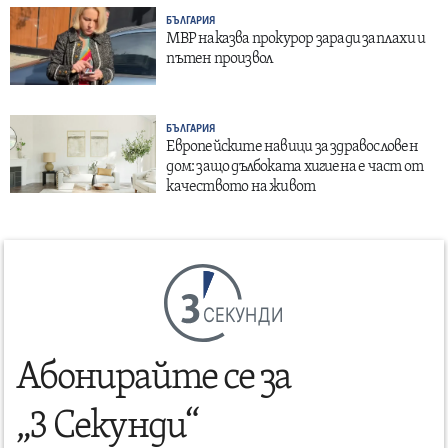
БЪЛГАРИЯ
МВР наказва прокурор заради заплахи и
пътен произвол
БЪЛГАРИЯ
Европейските навици за здравословен
дом: защо дълбоката хигиена е част от
качеството на живот
СЕКУНДИ
Абонирайте се за
„3 Секунди“