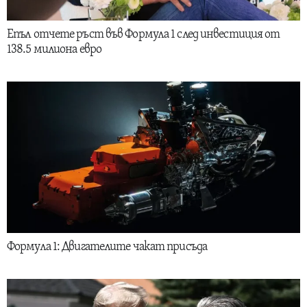
Епъл отчете ръст във Формула 1 след инвестиция от
138.5 милиона евро
Формула 1: Двигателите чакат присъда