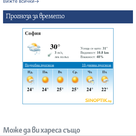
Вижте всички
Прогнозa за времето
Може да ви хареса също