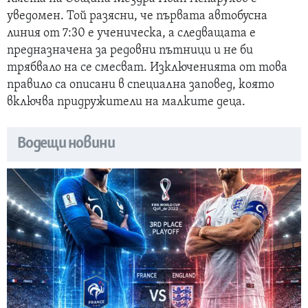
уведомен. Той разясни, че първата автобусна
линия от 7:30 е ученическа, а следващата е
предназначена за редовни пътници и не би
трябвало на се смесват. Изключенията от това
правило са описани в специална заповед, която
включва придружители на малките деца.
Водещи новини