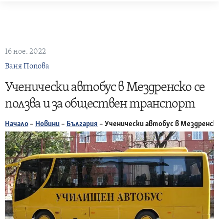
Skip
to
content
16 ное. 2022
Ваня Попова
Ученически автобус в Мездренско се
ползва и за обществен транспорт
Начало
–
Новини
–
България
–
Ученически автобус в Мездренско