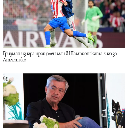
Гризман изигра прощален мач в Шампионската лига за
Атлетико