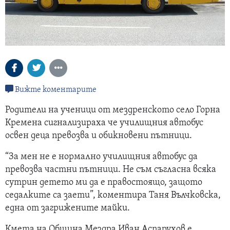
Вижте коментарите
Родители на ученици от мездренското село Горна
Кремена сигнализираха че училищния автобус
освен деца превозва и обикновени пътници.
“За мен не е нормално училищния автобус да
превозва частни пътници. Не съм съгласна всяка
сутрин детето ми да е правостоящо, защото
седалките са заети”, коментира Таня Вълчковска,
една от загрижените майки.
Кмета на Община Мездра Иван Аспарухов е