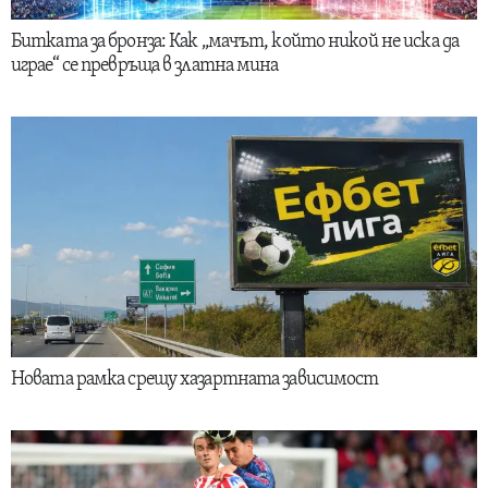
Битката за бронза: Как „мачът, който никой не иска да
играе“ се превръща в златна мина
Новата рамка срещу хазартната зависимост