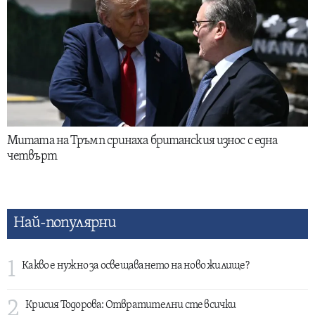
Митата на Тръмп сринаха британския износ с една
четвърт
Най-популярни
1
Какво е нужно за освещаването на ново жилище?
2
Крисия Тодорова: Отвратителни сте всички