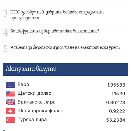
3
HHC.bg събра най-добрите вейпове от различни
производители
4
Каква функция извършват авто биалетките?
5
9 съвета за безопасно използване на електрически уреди
Актуални валути
Евро
1.95583
Щатски долар
1.1539
Британска лира
0.86228
Швейцарски франк
0.9222
Турска лира
53.2384