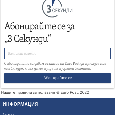
СЕКУНДИ
Абонирайте се за
„3 Секунди“
С абонирането си давам съгласие на Euro Post да използва моя
имейл адрес с цел да ми изпраща избрания бюлетин.
Абонирайте се
Нашите правила за ползване
© Euro Post, 2022
ИНФОРМАЦИЯ