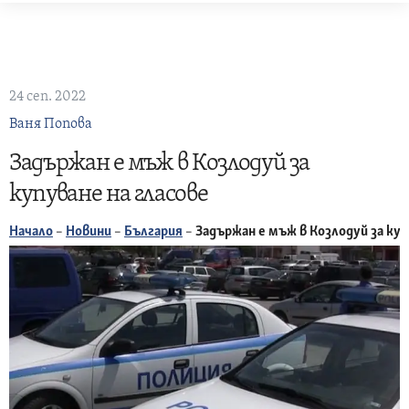
Skip
to
content
24 сеп. 2022
Ваня Попова
Задържан е мъж в Козлодуй за
купуване на гласове
Начало
–
Новини
–
България
–
Задържан е мъж в Козлодуй за куп