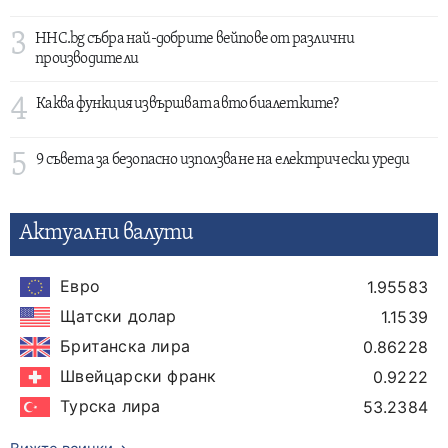
3
HHC.bg събра най-добрите вейпове от различни
производители
4
Каква функция извършват авто биалетките?
5
9 съвета за безопасно използване на електрически уреди
Актуални валути
Евро
1.95583
Щатски долар
1.1539
Британска лира
0.86228
Швейцарски франк
0.9222
Турска лира
53.2384