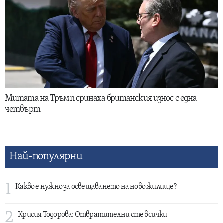
Митата на Тръмп сринаха британския износ с една
четвърт
Най-популярни
1
Какво е нужно за освещаването на ново жилище?
2
Крисия Тодорова: Отвратителни сте всички