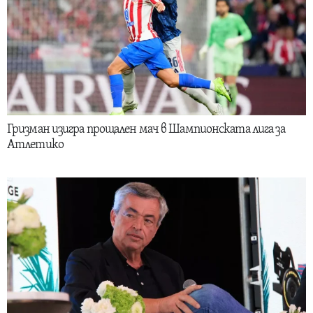
Гризман изигра прощален мач в Шампионската лига за
Атлетико