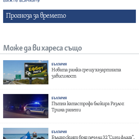
Вижте всички
Прогнозa за времето
Може да ви хареса също
БЪЛГАРИЯ
Новата рамка срещу хазартната
зависимост
БЪЛГАРИЯ
Пътна катастрофа блокира Разлог:
Трима ранени
БЪЛГАРИЯ
Българският бряг печели 32 “Сини флага”.