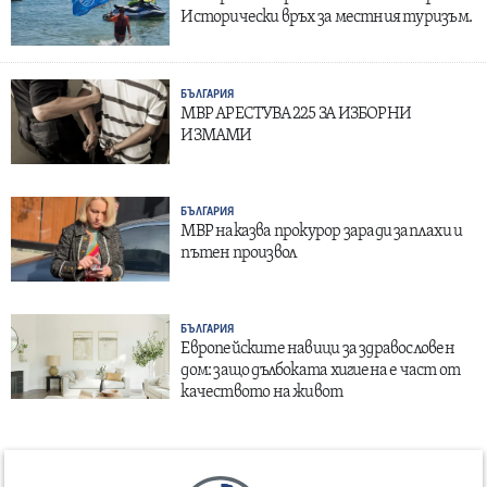
Исторически връх за местния туризъм.
БЪЛГАРИЯ
МВР АРЕСТУВА 225 ЗА ИЗБОРНИ
ИЗМАМИ
БЪЛГАРИЯ
МВР наказва прокурор заради заплахи и
пътен произвол
БЪЛГАРИЯ
Европейските навици за здравословен
дом: защо дълбоката хигиена е част от
качеството на живот