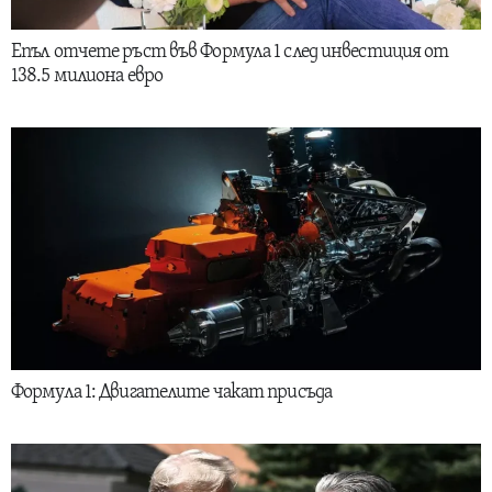
Епъл отчете ръст във Формула 1 след инвестиция от
138.5 милиона евро
Формула 1: Двигателите чакат присъда