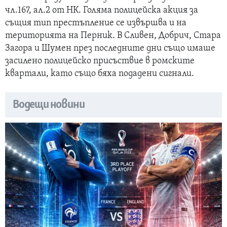
чл.167, ал.2 от НК. Голяма полицейска акция за
същия тип престъпление се извършва и на
територията на Перник. В Сливен, Добрич, Стара
Загора и Шумен през последните дни също имаше
засилено полицейско присъствие в ромските
квартали, като също бяха подадени сигнали.
Водещи новини