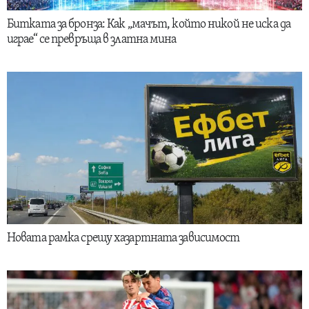
Битката за бронза: Как „мачът, който никой не иска да
играе“ се превръща в златна мина
Новата рамка срещу хазартната зависимост