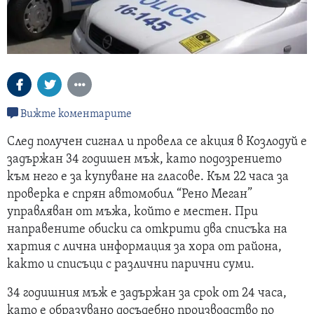
Вижте коментарите
След получен сигнал и провела се акция в Козлодуй е
задържан 34 годишен мъж, като подозрението
към него е за купуване на гласове. Към 22 часа за
проверка е спрян автомобил “Рено Меган”
управляван от мъжа, който е местен. При
направените обиски са открити два списъка на
хартия с лична информация за хора от района,
както и списъци с различни парични суми.
34 годишния мъж е задържан за срок от 24 часа,
като е образувано досъдебно производство по