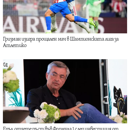
Гризман изигра прощален мач в Шампионската лига за
Атлетико
Епъл отчете ръст във Формула 1 след инвестиция от