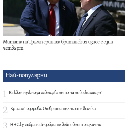
Митата на Тръмп сринаха британския износ с една
четвърт
Най-популярни
1
Какво е нужно за освещаването на ново жилище?
2
Крисия Тодорова: Отвратителни сте всички
3
HHC.bg събра най-добрите вейпове от различни