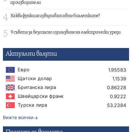
производители
4
Каква функция извършват авто биалетките?
5
9 съвета за безопасно използване на електрически уреди
Актуални валути
Евро
1.95583
Щатски долар
1.1539
Британска лира
0.86228
Швейцарски франк
0.9222
Турска лира
53.2384
Вижте всички