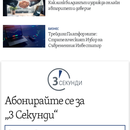
Как линк билдингът изгражда онлайн
авторитет и доверие
БИЗНЕС
Трейдинг Платформите:
Стратегическият Избор на
Съвременния Инвеститор
СЕКУНДИ
Абонирайте се за
„3 Секунди“