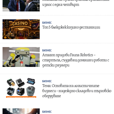
износ с една четвърт
БИЗНЕС
Топ 5 блекджек казино дестинации
БИЗНЕС
Amazon придоби Fauna Robotics –
стартъпа, създаващ домашни роботи с
детски размери
БИЗНЕС
Тема: Основата на логистичните
бизнеси – надеждно складово и търговско
оборудване
БИЗНЕС