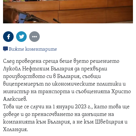
Вижте коментарите
След проведена среща беше взето решението
Лукойл Нефтохим България да прехвърли
производството си в България, съобщи
вицепремиерът по икономическите политики и
министър на транспорта и съобщенията Христо
Алексиев.
Това ще се случи на 1 януари 2023 г., като това ще
доведе и до пренасочването на данъците на
компанията към България, а не към Швейцария и
Холандия.