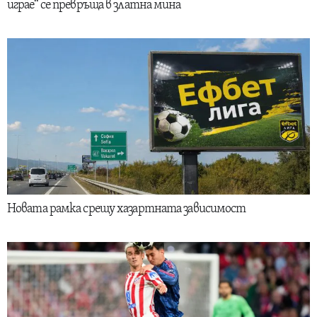
играе“ се превръща в златна мина
Новата рамка срещу хазартната зависимост