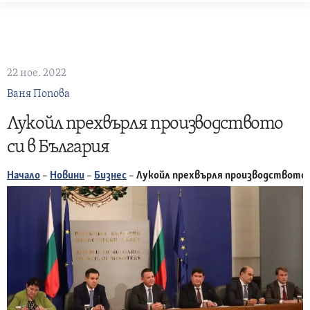
Skip
to
content
22 ное. 2022
Ваня Попова
Лукойл прехвърля производството
си в България
Начало
–
Новини
–
Бизнес
–
Лукойл прехвърля производството с