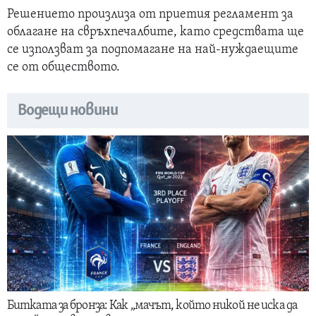
Решението произлиза от приетия регламент за
облагане на свръхпечалбите, като средствата ще
се използват за подпомагане на най-нуждаещите
се от обществото.
Водещи новини
Битката за бронза: Как „мачът, който никой не иска да