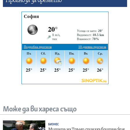
Прогнозa за времето
Може да ви хареса също
БИЗНЕС
Митата на Тръмп сринаха британския