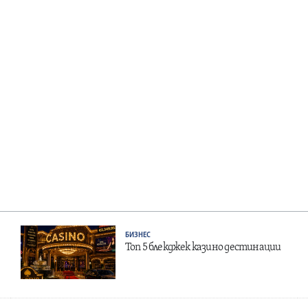
БИЗНЕС
Топ 5 блекджек казино дестинации