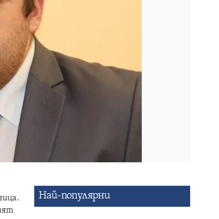
Най-популярни
ница.
ният