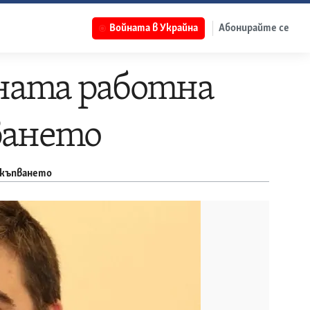
Войната в Украйна
Абонирайте се
ната работна
ването
скъпването