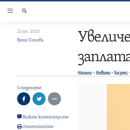
Skip
to
content
22 ян. 2023
Увелич
Ваня Попова
заплата
Начало
–
Новини
–
Бизнес
Споделете
Вижте коментарите
Отпечатайте