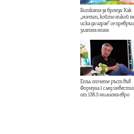
Битката за бронза: Как
„мачът, който никой н
иска да играе“ се превръщ
златна мина
Епъл отчете ръст във
Формула 1 след инвести
от 138.5 милиона евро