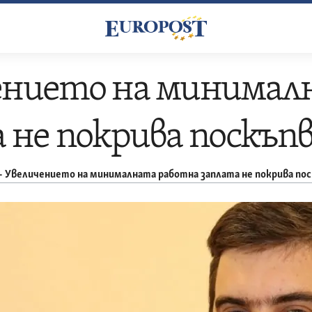
ението на минимал
 не покрива поскъп
–
Увеличението на минималната работна заплата не покрива по