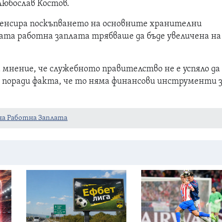
юбослав Костов.
мпенсира поскъпването на основните хранителни
та работна заплата трябваше да бъде увеличена на
 мнение, че служебното правителство не е успяло да
, поради факта, че то няма финансови инструменти 
а Работна Заплата