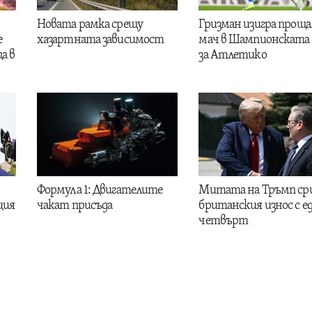
Новата рамка срещу
Гризман изигра проща
е
хазартната зависимост
мач в Шампионската 
а в
за Атлетико
Формула 1: Двигателите
Митата на Тръмп ср
ция
чакат присъда
британския износ с е
четвърт