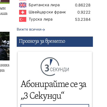
Британска лира
0.86228
лен
Швейцарски франк
0.9222
лига
Турска лира
53.2384
Вижте всички
Прогнозa за времето
инаха
СЕКУНДИ
дна
Абонирайте се за
„3 Секунди“