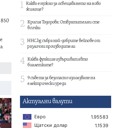
1
Какво е нужно за освещаването на ново
жилище?
 850
2
Крисия Тодорова: Отвратителни сте
всички
 е
3
HHC.bg събра най-добрите вейпове от
за
различни производители
4
Каква функция извършват авто
биалетките?
5
9 съвета за безопасно използване на
електрически уреди
Актуални валути
Евро
1.95583
Щатски долар
1.1539