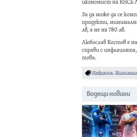
икономист на КНСБ Л
За да може да се ко
продукти, минимална
лв, а не на 780 лв.
Любослав Костов е на
справи с инфлацията
това.
Инфлация
,
Минималн
Водещи новини