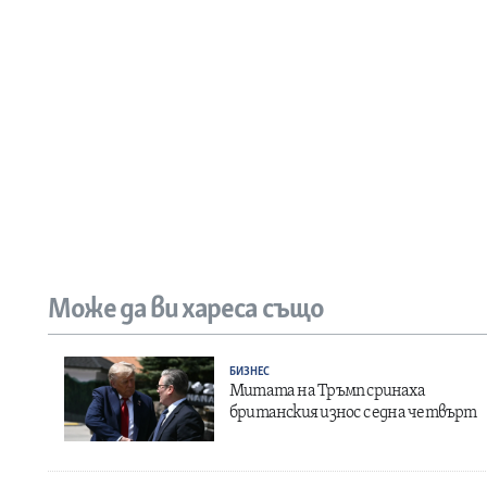
Може да ви хареса също
БИЗНЕС
Митата на Тръмп сринаха
британския износ с една четвърт