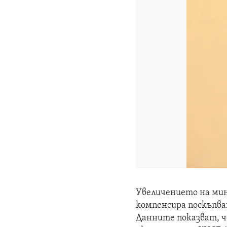
Увеличението на мин
компенсира поскъпв
Данните показват, че