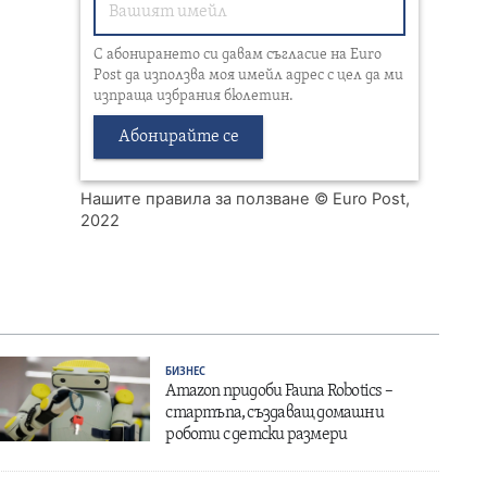
С абонирането си давам съгласие на Euro
Post да използва моя имейл адрес с цел да ми
изпраща избрания бюлетин.
Абонирайте се
Нашите правила за ползване
© Euro Post,
2022
БИЗНЕС
Amazon придоби Fauna Robotics –
стартъпа, създаващ домашни
роботи с детски размери