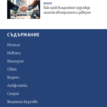
БИЗНЕС
Как линк билдингът изгражда
онлайн авторитет и доверие
СЪДЪРЖАНИЕ
Начало
Новини
България
Свят
Бизнес
Лайфстайл
Спорт
Валутни курсове