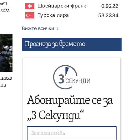
лен
Швейцарски франк
0.9222
лига
Турска лира
53.2384
Вижте всички
Прогнозa за времето
инаха
СЕКУНДИ
дна
Абонирайте се за
„3 Секунди“