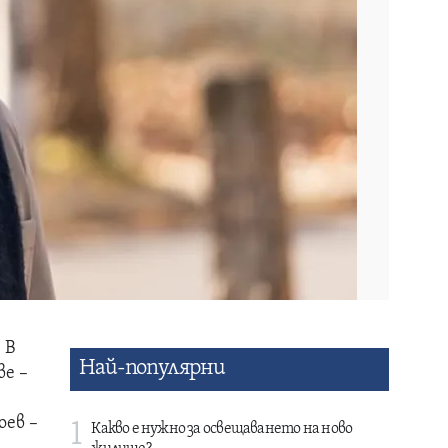
 В
Най-популярни
ве –
оев –
1
Какво е нужно за освещаването на ново