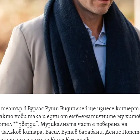
 театър в Бургас Руши Видинлиев ще изнесе концерт.
акто нови така и едни от емблематичните му хито
Хотел ** звезди”. Музикалната част е поверена на
 Чалъков китара, Васил Вутев барабани, Денис Попст