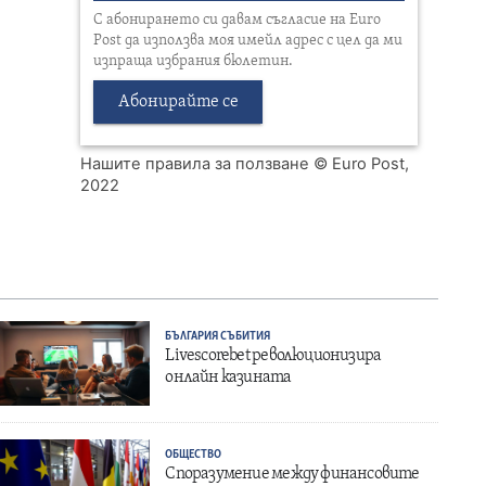
С абонирането си давам съгласие на Euro
Post да използва моя имейл адрес с цел да ми
изпраща избрания бюлетин.
Абонирайте се
Нашите правила за ползване
© Euro Post,
2022
БЪЛГАРИЯ
СЪБИТИЯ
Livescorebet революционизира
онлайн казината
ОБЩЕСТВО
Споразумение между финансовите