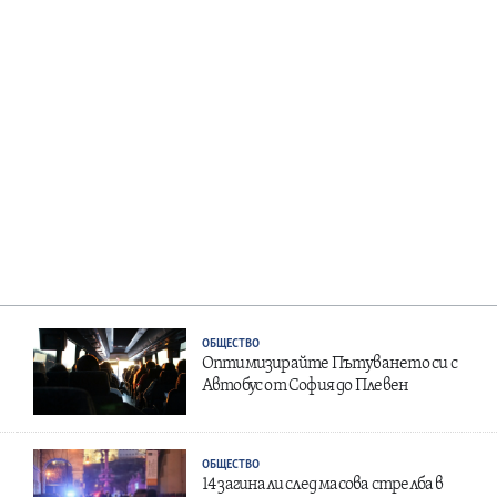
ОБЩЕСТВО
Оптимизирайте Пътуването си с
Автобус от София до Плевен
ОБЩЕСТВО
14 загинали след масова стрелба в