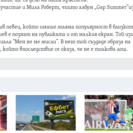
лите ще са дело на Катя Кръстева.
 участие и Мила Роберт, чиито албум „Gap Summer”и
в певец, който имаше голяма популярност в близко
ев е познат на публиката и от малкия екран. Той из
иала “Мен не ме мисли”. В него той създаде образа на
 който впоследствие се оказа, че не е толкова лош.