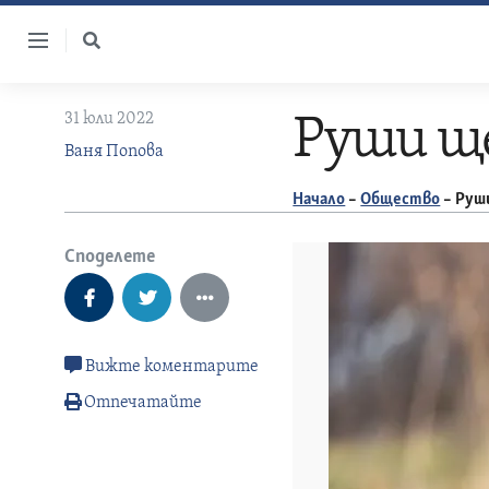
Skip
to
content
31 юли 2022
Руши ще
Ваня Попова
Начало
–
Общество
–
Руши
Споделете
Вижте коментарите
Отпечатайте