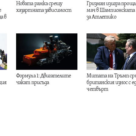
Новата рамка срещу
Гризман изигра проща
е
хазартната зависимост
мач в Шампионската 
а в
за Атлетико
Формула 1: Двигателите
Митата на Тръмп ср
ция
чакат присъда
британския износ с е
четвърт