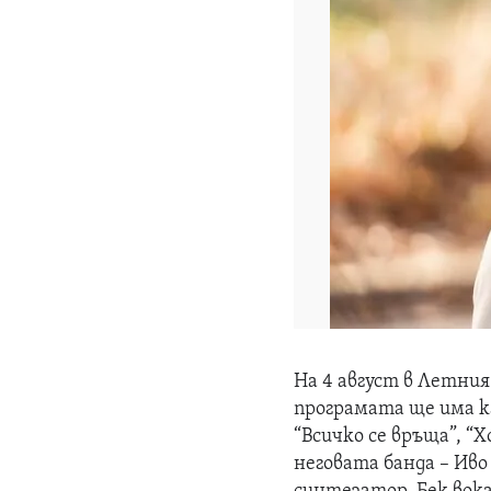
На 4 август в Летния
програмата ще има к
“Всичко се връща”, “
неговата банда – Иво