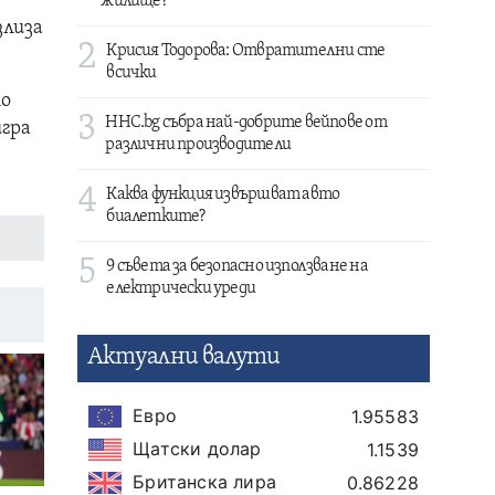
жилище?
злиза
2
Крисия Тодорова: Отвратителни сте
всички
то
3
HHC.bg събра най-добрите вейпове от
игра
различни производители
4
Каква функция извършват авто
биалетките?
5
9 съвета за безопасно използване на
електрически уреди
Актуални валути
Евро
1.95583
Щатски долар
1.1539
Британска лира
0.86228