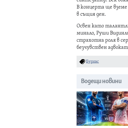
синтезатор. Бек вока
В концерта ще вземе
в същия ден.
Освен като талантли
минало, Руши Видинли
страхотна роля в сер
безчувствен адвокат,
Бургас
Водещи новини