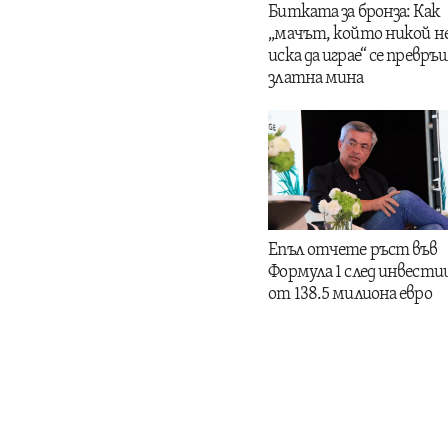
Битката за бронза: Как
„мачът, който никой н
иска да играе“ се превръщ
златна мина
Епъл отчете ръст във
Формула 1 след инвести
от 138.5 милиона евро