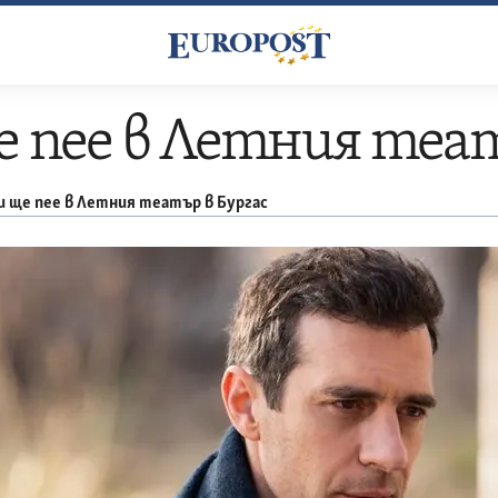
 пее в Летния теат
 ще пее в Летния театър в Бургас