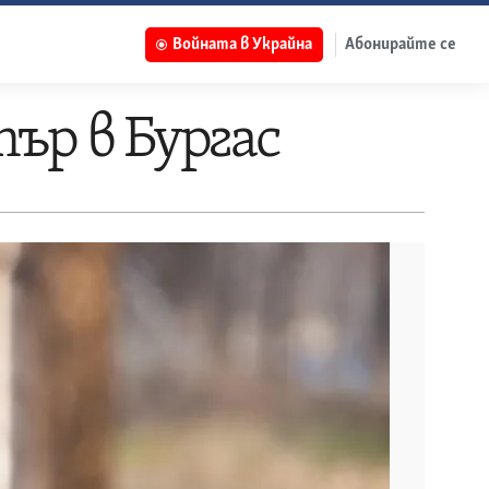
Войната в Украйна
Абонирайте се
ър в Бургас